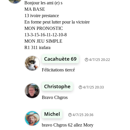
Bonjour les ami (e) s
MA BASE
13 ivoire prestance
En forme peut lutter pour la victoire
MON PRONOSTIC
13-3-15-16-11-12-10-8
MON JEU SIMPLE
R1 311 irafara
Cacahuète 69
4/7/25 20:22
Félicitations tiercé
Christophe
4/7/25 20:33
Bravo Chgros
Michel
4/7/25 20:36
bravo Chgros 62 allez Mory