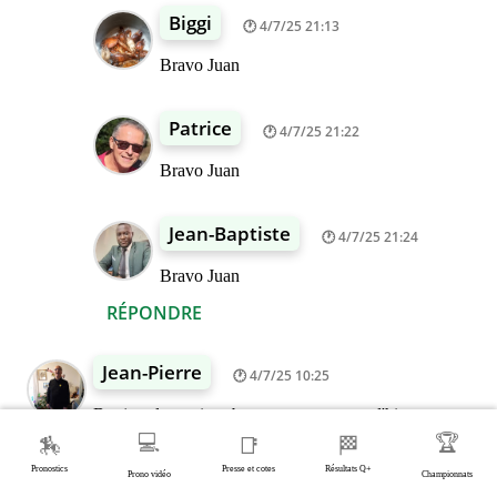
Biggi
4/7/25 21:13
Bravo Juan
Patrice
4/7/25 21:22
Bravo Juan
Jean-Baptiste
4/7/25 21:24
Bravo Juan
RÉPONDRE
Jean-Pierre
4/7/25 10:25
Bonjour les amis et bravo aux gagnants d'hier
MA BASE
💻
🏆
🏇
📑
🏁
15 Carl Halbak
Pronostics
Presse et cotes
Résultats Q+
Prono vidéo
Championnats
Avec M ABRIVARD il se doit de finir dans le Quinté