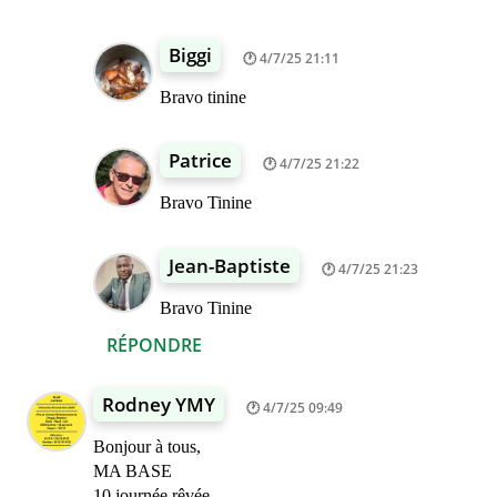
Biggi
4/7/25 21:11
Bravo tinine
Patrice
4/7/25 21:22
Bravo Tinine
Jean-Baptiste
4/7/25 21:23
Bravo Tinine
RÉPONDRE
Rodney YMY
4/7/25 09:49
Bonjour à tous,
MA BASE
10 journée rêvée