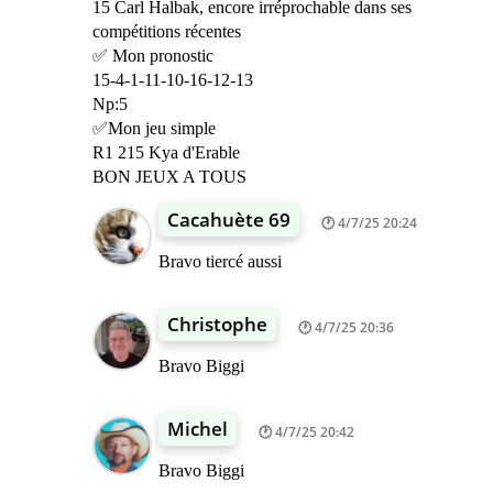
15 Carl Halbak, encore irréprochable dans ses
compétitions récentes
✅ Mon pronostic
15-4-1-11-10-16-12-13
Np:5
✅Mon jeu simple
R1 215 Kya d'Erable
BON JEUX A TOUS
Cacahuète 69
4/7/25 20:24
Bravo tiercé aussi
Christophe
4/7/25 20:36
Bravo Biggi
Michel
4/7/25 20:42
Bravo Biggi