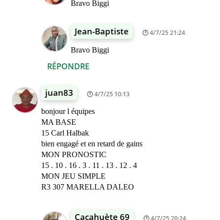
Bravo Biggi
Jean-Baptiste
4/7/25 21:24
Bravo Biggi
RÉPONDRE
juan83
4/7/25 10:13
bonjour l équipes
MA BASE
15 Carl Halbak
bien engagé et en retard de gains
MON PRONOSTIC
15 . 10 . 16 . 3 . 11 . 13 . 12 . 4
MON JEU SIMPLE
R3 307 MARELLA DALEO
Cacahuète 69
4/7/25 20:24