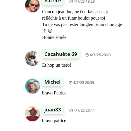
Patrice
4/7/25 19:29
Coucou jean luc, ne t'en fais pas... je
réfléchis à un futur boulot pour toi !
Tu ne vas pas rester longtemps au chomage
!!! 😉
Bonne soirée
Cacahuète 69
4/7/25 20:23
Et hop un tiercé
Michel
4/7/25 20:39
bravo Patrice
juan83
4/7/25 20:44
bravo patrice