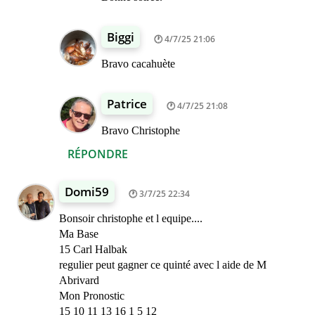
Biggi
4/7/25 21:06
Bravo cacahuète
Patrice
4/7/25 21:08
Bravo Christophe
RÉPONDRE
Domi59
3/7/25 22:34
Bonsoir christophe et l equipe....
Ma Base
15 Carl Halbak
regulier peut gagner ce quinté avec l aide de M
Abrivard
Mon Pronostic
15 10 11 13 16 1 5 12