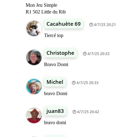
Mon Jeu Simple
R1 502 Little du Rib
Cacahuète 69
4/7/25 20:21
Tiercé top
Christophe
4/7/25 20:33
Bravo Domi
Michel
4/7/25 20:33
bravo Domi
juan83
4/7/25 20:42
bravo domi