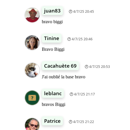
juan83
4/7/25 20:45
bravo biggi
Tinine
4/7/25 20:46
Bravo Biggi
Cacahuète 69
4/7/25 20:53
J'ai oublié la base bravo
leblanc
4/7/25 21:17
bravos Biggi
Patrice
4/7/25 21:22