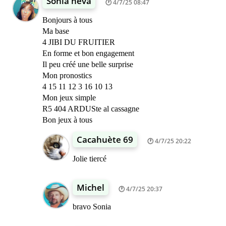
Sonia neva
4/7/25 08:47
Bonjours à tous
Ma base
4 JIBI DU FRUITIER
En forme et bon engagement
Il peu créé une belle surprise
Mon pronostics
4 15 11 12 3 16 10 13
Mon jeux simple
R5 404 ARDUSte al cassagne
Bon jeux à tous
Cacahuète 69
4/7/25 20:22
Jolie tiercé
Michel
4/7/25 20:37
bravo Sonia