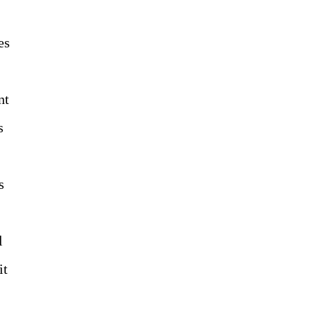
es
nt
s
s
l
it