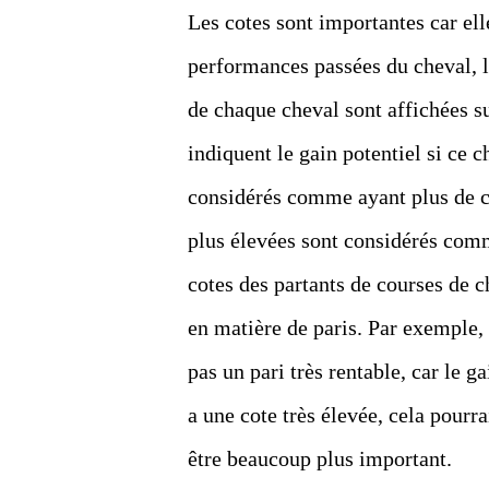
Les cotes sont importantes car elle
performances passées du cheval, le
de chaque cheval sont affichées sur
indiquent le gain potentiel si ce 
considérés comme ayant plus de c
plus élevées sont considérés com
cotes des partants de courses de c
en matière de paris. Par exemple, s
pas un pari très rentable, car le g
a une cote très élevée, cela pourra
être beaucoup plus important.