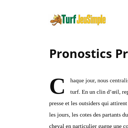
Pronostics Pr
C
haque jour, nous central
turf. En un clin d’œil, r
presse et les outsiders qui attiren
les jours, les cotes des partants d
cheval en particulier gagne une c