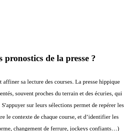
s pronostics de la presse ?
t affiner sa lecture des courses. La presse hippique
ntés, souvent proches du terrain et des écuries, qui
 S'appuyer sur leurs sélections permet de repérer les
e le contexte de chaque course, et d’identifier les
forme, changement de ferrure, jockeys confiants…)