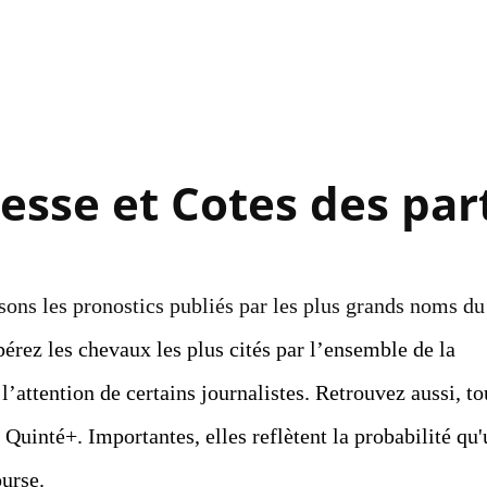
Accéder au contenu principal
esse et Cotes des par
isons les pronostics publiés par les plus grands noms du
epérez les chevaux les plus cités par l’ensemble de la
t l’attention de certains journalistes. Retrouvez aussi, to
u Quinté+. Importantes, elles reflètent la probabilité qu
ourse.