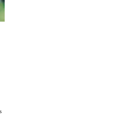
s
s
s