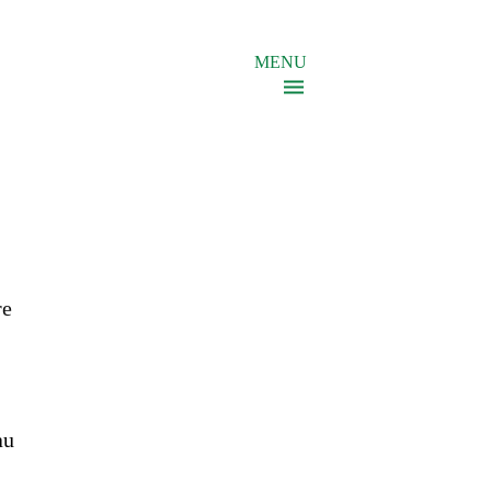
MENU
re
au