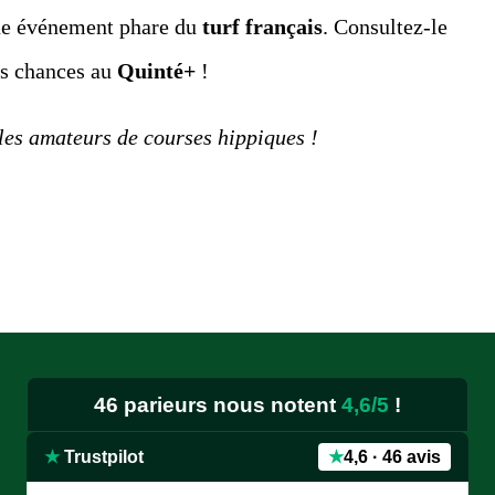
que événement phare du
turf français
. Consultez-le
s chances au
Quinté+
!
les amateurs de courses hippiques !
★★★★★
« Je donne 5 étoiles puisque je suis sûr que le site
est le meilleur, surtout avec avec pronostics bien
détaillés et palmarès des chevaux.je like bien.je
remarque l'absence de Mr Jean Luc B, j'espère qu'il
46 parieurs nous notent
4,6/5
!
va bien.contuiner ainsi, c'est super »
Edmond — juillet 2026
★
Trustpilot
★
4,6 · 46 avis
★★★★★