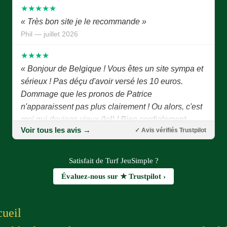
« Très bon site je le recommande »
Phil — juillet 2026
★★★★
« Bonjour de Belgique ! Vous êtes un site sympa et
sérieux ! Pas déçu d'avoir versé les 10 euros.
Dommage que les pronos de Patrice
n'apparaissent pas plus clairement ! Ou alors, c'est
moi qui deviens vieux (lol) ! Bien cordialement,
Joseph P. »
Joseph P. — juillet 2026
Voir tous les avis →
✓ Avis vérifiés Trustpilot
★★★★★
Satisfait de Turf JeuSimple ?
« Bonjour Patrice, Tout d'abord je vous remercie
d'avoir eu l'idée de créer ce site combien important
Évaluez-nous sur ★ Trustpilot ›
pour les joueurs et les pronostiqueurs. Un grand
merci à tous les membres du site qui, chaque jour,
ueil
nous proposent des pronostics fiables. Prompt
rétablissement à Jean Luc ! Vous êtes tous sympas