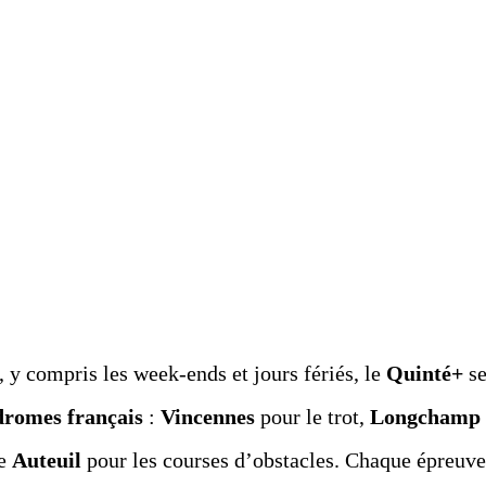
, y compris les week-ends et jours fériés, le
Quinté+
s
dromes français
:
Vincennes
pour le trot,
Longchamp
re
Auteuil
pour les courses d’obstacles. Chaque épreuve