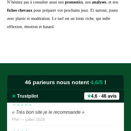
N’hésitez pas à consulter aussi nos
pronostics
, nos
analyses
, et nos
fiches chevaux
pour préparer vos prochains jeux. Et surtout, jouez
avec plaisir et modération. Le turf est un loisir riche, qui mêle
réflexion, émotion et hasard.
★★★★★
« Je donne 5 étoiles puisque je suis sûr que le site
est le meilleur, surtout avec avec pronostics bien
détaillés et palmarès des chevaux.je like bien.je
remarque l'absence de Mr Jean Luc B, j'espère qu'il
va bien.contuiner ainsi, c'est super »
46 parieurs nous notent
4,6/5
!
Edmond — juillet 2026
★
Trustpilot
★
4,6 · 46 avis
★★★★★
« Très bon site je le recommande »
Phil — juillet 2026
★★★★