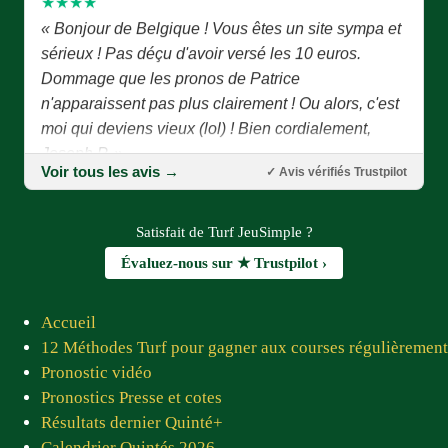
« Bonjour de Belgique ! Vous êtes un site sympa et
sérieux ! Pas déçu d'avoir versé les 10 euros.
Dommage que les pronos de Patrice
n'apparaissent pas plus clairement ! Ou alors, c'est
moi qui deviens vieux (lol) ! Bien cordialement,
Joseph P. »
Joseph P. — juillet 2026
Voir tous les avis →
✓ Avis vérifiés Trustpilot
★★★★★
Satisfait de Turf JeuSimple ?
« Bonjour Patrice, Tout d'abord je vous remercie
d'avoir eu l'idée de créer ce site combien important
Évaluez-nous sur ★ Trustpilot ›
pour les joueurs et les pronostiqueurs. Un grand
merci à tous les membres du site qui, chaque jour,
Accueil
nous proposent des pronostics fiables. Prompt
12 Méthodes Turf pour gagner aux courses régulièrement
rétablissement à Jean Luc ! Vous êtes tous sympas
Pronostic vidéo
et adorables »
Pronostics Presse et cotes
Pierre C.D. — juin 2026
Résultats dernier Quinté+
Calendrier Quintés 2026