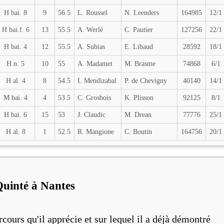
H bai. 8
9
56.5
L. Roussel
N. Leenders
164985
12/1
H bai.f. 6
13
55.5
A. Werlé
C. Pautier
127256
22/1
H bai. 4
12
55.5
A. Subias
E. Libaud
28592
18/1
H n. 5
10
55
A. Madamet
M. Brasme
74868
6/1
H al. 4
8
54.5
I. Mendizabal
P. de Chevigny
40140
14/1
M bai. 4
4
53.5
C. Grosbois
K. Plisson
92125
8/1
H bai. 6
15
53
J. Claudic
M. Drean
77776
25/1
H al. 8
1
52.5
R. Mangione
C. Boutin
164756
20/1
 Quinté à Nantes
ours qu'il apprécie et sur lequel il a déjà démontré