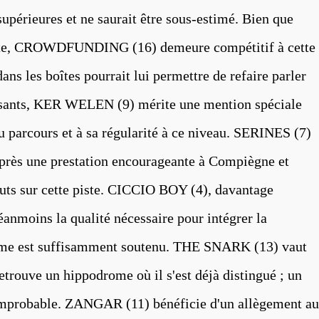
supérieures et ne saurait être sous-estimé. Bien que
crète, CROWDFUNDING (16) demeure compétitif à cette
ns les boîtes pourrait lui permettre de refaire parler
uisants, KER WELEN (9) mérite une mention spéciale
 parcours et à sa régularité à ce niveau. SERINES (7)
après une prestation encourageante à Compiègne et
buts sur cette piste. CICCIO BOY (4), davantage
éanmoins la qualité nécessaire pour intégrer la
hme est suffisamment soutenu. THE SNARK (13) vaut
etrouve un hippodrome où il s'est déjà distingué ; un
 d'improbable. ZANGAR (11) bénéficie d'un allègement au