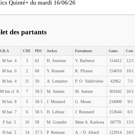
ics Quinté+ du mardi 16/06/26
let des partants
S.R.A
CDE
PDS
Jockey
Entraîneur
Gains
Cote
M bai. 4
3
62
H. Journiac
Y. Barberot
114412
12/1
M bai. 6
2
60
Y. Rousset
K. Plisson
154010
10/1
M bai. 4
11
59
A. Lemaitre
P. O. Valdivielso
42962
7/1
M bai.cl. 8
7
58.5
M. Justum
M. Justum
301042
16/1
M bai. 8
5
58.5
J. Moutard
G. Mosse
234008
9/1
M bai. 7
6
58.5
H. Lebouc
J. Boisnard
153644
6/1
F bai. 5
16
58
M. Grandin
Mme A. Karkosa
60770
13/1
H bai. 5
14
57.5
P. Remoue
A. / D. Allard
122914
24/1