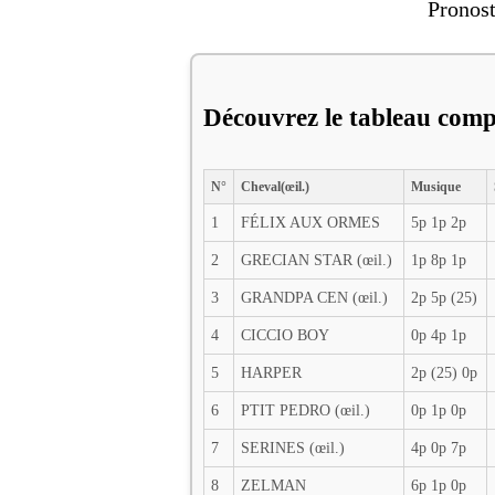
Pronost
Découvrez le tableau comp
N°
Cheval(œil.)
Musique
1
FÉLIX AUX ORMES
5p 1p 2p
2
GRECIAN STAR (œil.)
1p 8p 1p
3
GRANDPA CEN (œil.)
2p 5p (25)
4
CICCIO BOY
0p 4p 1p
5
HARPER
2p (25) 0p
6
PTIT PEDRO (œil.)
0p 1p 0p
7
SERINES (œil.)
4p 0p 7p
8
ZELMAN
6p 1p 0p