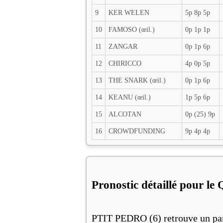
9
KER WELEN
5p 8p 5p
10
FAMOSO (œil.)
0p 1p 1p
11
ZANGAR
0p 1p 6p
12
CHIRICCO
4p 0p 5p
13
THE SNARK (œil.)
0p 1p 6p
14
KEANU (œil.)
1p 5p 6p
15
ALCOTAN
0p (25) 9p
16
CROWDFUNDING
9p 4p 4p
Pronostic détaillé pour le
PTIT PEDRO (6) retrouve un parc