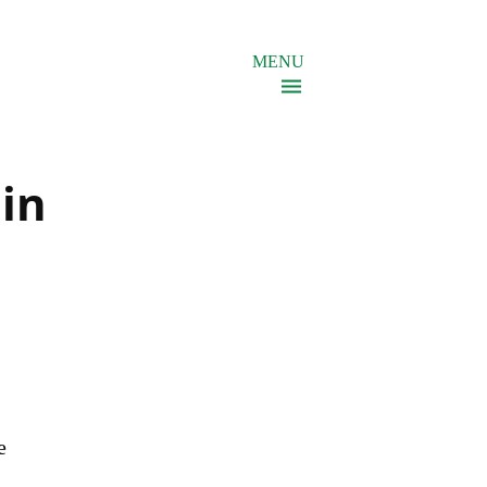
MENU
in
e