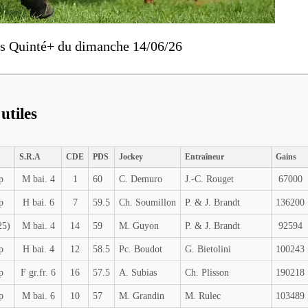
cs Quinté+ du dimanche 14/06/26
utiles
S.R.A
CDE
PDS
Jockey
Entraîneur
Gains
p
M bai. 4
1
60
C. Demuro
J.-C. Rouget
67000
p
H bai. 6
7
59.5
Ch. Soumillon
P. & J. Brandt
136200
25)
M bai. 4
14
59
M. Guyon
P. & J. Brandt
92594
p
H bai. 4
12
58.5
Pc. Boudot
G. Bietolini
100243
p
F gr.fr. 6
16
57.5
A. Subias
Ch. Plisson
190218
p
M bai. 6
10
57
M. Grandin
M. Rulec
103489