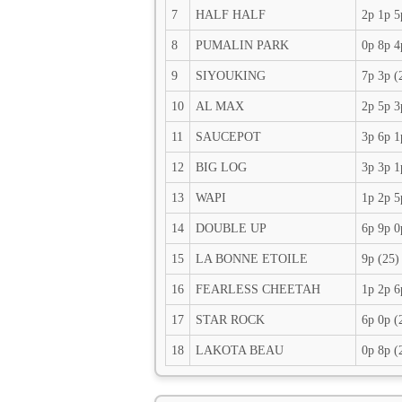
7
HALF HALF
2p 1p 5
8
PUMALIN PARK
0p 8p 4
9
SIYOUKING
7p 3p (
10
AL MAX
2p 5p 3
11
SAUCEPOT
3p 6p 1
12
BIG LOG
3p 3p 1
13
WAPI
1p 2p 5
14
DOUBLE UP
6p 9p 0
15
LA BONNE ETOILE
9p (25)
16
FEARLESS CHEETAH
1p 2p 6
17
STAR ROCK
6p 0p (
18
LAKOTA BEAU
0p 8p (