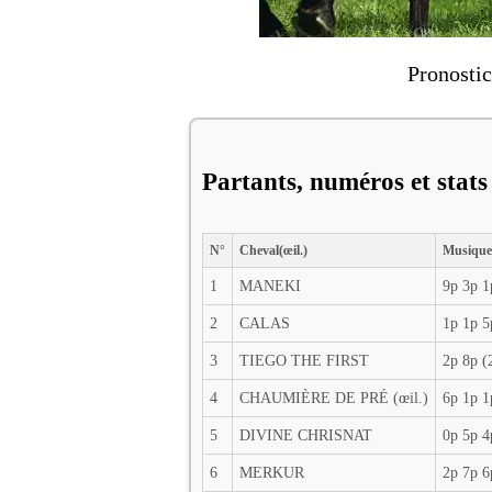
Pronosti
Partants, numéros et stats 
N°
Cheval(œil.)
Musique
1
MANEKI
9p 3p 1
2
CALAS
1p 1p 5
3
TIEGO THE FIRST
2p 8p (
4
CHAUMIÈRE DE PRÉ (œil.)
6p 1p 1
5
DIVINE CHRISNAT
0p 5p 4
6
MERKUR
2p 7p 6