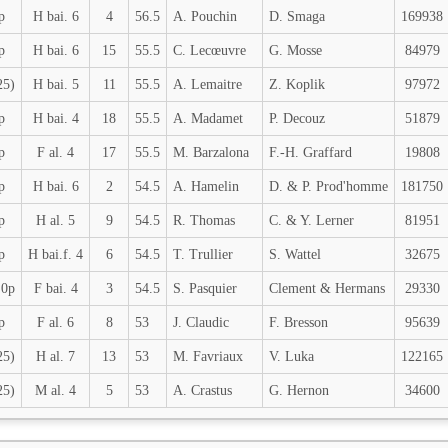
p
H bai. 6
4
56.5
A. Pouchin
D. Smaga
169938
p
H bai. 6
15
55.5
C. Lecœuvre
G. Mosse
84979
25)
H bai. 5
11
55.5
A. Lemaitre
Z. Koplik
97972
p
H bai. 4
18
55.5
A. Madamet
P. Decouz
51879
p
F al. 4
17
55.5
M. Barzalona
F.-H. Graffard
19808
p
H bai. 6
2
54.5
A. Hamelin
D. & P. Prod'homme
181750
p
H al. 5
9
54.5
R. Thomas
C. & Y. Lerner
81951
p
H bai.f. 4
6
54.5
T. Trullier
S. Wattel
32675
 0p
F bai. 4
3
54.5
S. Pasquier
Clement & Hermans
29330
p
F al. 6
8
53
J. Claudic
F. Bresson
95639
25)
H al. 7
13
53
M. Favriaux
V. Luka
122165
25)
M al. 4
5
53
A. Crastus
G. Hernon
34600