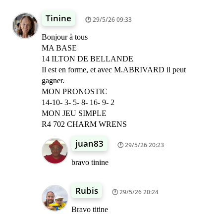
Tinine
29/5/26 09:33
Bonjour à tous
MA BASE
14 ILTON DE BELLANDE
Il est en forme, et avec M.ABRIVARD il peut
gagner.
MON PRONOSTIC
14-10- 3- 5- 8- 16- 9- 2
MON JEU SIMPLE
R4 702 CHARM WRENS
juan83
29/5/26 20:23
bravo tinine
Rubis
29/5/26 20:24
Bravo titine