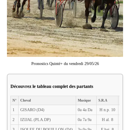
Pronostics Quinté+ du vendredi 29/05/26
Découvrez le tableau complet des partants
N°
Cheval
Musique
S.R.A
DIST.
1
GISARO (D4)
0a 4a Da
H n.p. 10
2850
2
IZIJAL (PLA.DP)
0a 7a 9a
H al. 8
2850
3
ISOLEE DU BOUILLON (D4)
3a 0a 9a
F bai. 8
2850