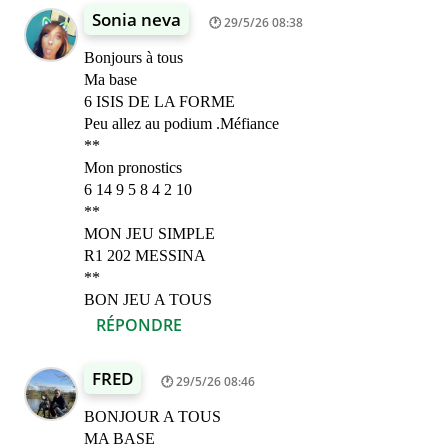
Sonia neva
29/5/26 08:38
Bonjours à tous
Ma base
6 ISIS DE LA FORME
Peu allez au podium .Méfiance
**
Mon pronostics
6 14 9 5 8 4 2 10
**
MON JEU SIMPLE
R1 202 MESSINA
**
BON JEU A TOUS
RÉPONDRE
FRED
29/5/26 08:46
BONJOUR A TOUS
MA BASE