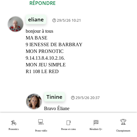
RÉPONDRE
eliane
29/5/26 10:21
bonjour à tous
MA BASE
9 IENESSE DE BARBRAY
MON PRONOTIC
9.14.13.8.4.10.2.16.
MON JEU SIMPLE
R1 108 LE RED
Tinine
29/5/26 20:37
Bravo Éliane
💻
🏆
🏇
📑
🏁
Sonia neva
29/5/26 21:49
Pronostics
Presse et cotes
Résultats Q+
Prono vidéo
Championnats