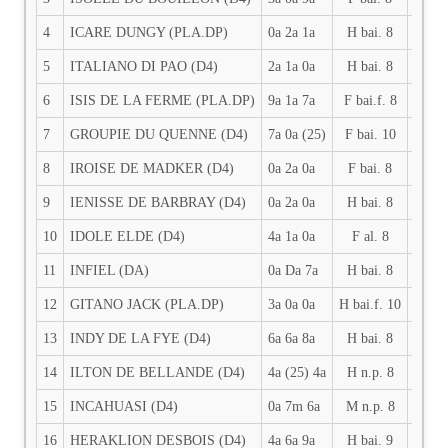
4
ICARE DUNGY (PLA.DP)
0a 2a 1a
H bai. 8
2850
5
ITALIANO DI PAO (D4)
2a 1a 0a
H bai. 8
2850
6
ISIS DE LA FERME (PLA.DP)
9a 1a 7a
F bai.f. 8
2850
7
GROUPIE DU QUENNE (D4)
7a 0a (25)
F bai. 10
2850
8
IROISE DE MADKER (D4)
0a 2a 0a
F bai. 8
2850
9
IENISSE DE BARBRAY (D4)
0a 2a 0a
H bai. 8
2850
10
IDOLE ELDE (D4)
4a 1a 0a
F al. 8
2850
11
INFIEL (DA)
0a Da 7a
H bai. 8
2850
12
GITANO JACK (PLA.DP)
3a 0a 0a
H bai.f. 10
2850
13
INDY DE LA FYE (D4)
6a 6a 8a
H bai. 8
2850
14
ILTON DE BELLANDE (D4)
4a (25) 4a
H n.p. 8
2850
15
INCAHUASI (D4)
0a 7m 6a
M n.p. 8
2850
16
HERAKLION DESBOIS (D4)
4a 6a 9a
H bai. 9
2850