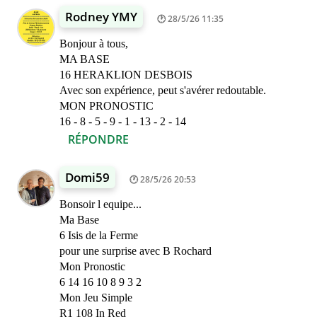
Rodney YMY
28/5/26 11:35
Bonjour à tous,
MA BASE
16 HERAKLION DESBOIS
Avec son expérience, peut s'avérer redoutable.
MON PRONOSTIC
16 - 8 - 5 - 9 - 1 - 13 - 2 - 14
RÉPONDRE
Domi59
28/5/26 20:53
Bonsoir l equipe...
Ma Base
6 Isis de la Ferme
pour une surprise avec B Rochard
Mon Pronostic
6 14 16 10 8 9 3 2
Mon Jeu Simple
R1 108 In Red