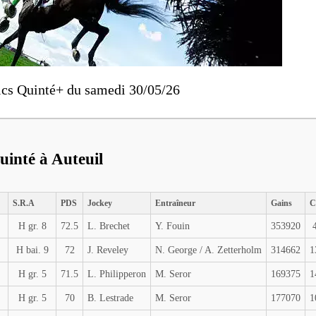
ics Quinté+ du samedi 30/05/26
uinté à Auteuil
S.R.A
PDS
Jockey
Entraîneur
Gains
C
H gr. 8
72.5
L. Brechet
Y. Fouin
353920
H bai. 9
72
J. Reveley
N. George / A. Zetterholm
314662
1
H gr. 5
71.5
L. Philipperon
M. Seror
169375
1
H gr. 5
70
B. Lestrade
M. Seror
177070
1