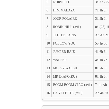
5
NORVILLE
3h Ah (25
6
HIM MALAYA
7h 1h 2h
7
JOUR POLAIRE
3h 3h 1h
8
ROBIN HILL (œil.)
0h (25) 1
9
TITI DE PARIS
Ah Ah 2h
10
FOLLOW YOU
5p 1p 5p
11
JUMPER BAIE
4h 6h 3h
12
WALFER
4h 1h 2h
13
MOSSY WALSH
0h 7h 4h
14
MR DIAFOIRUS
8h 1h 3h
15
BOOM BOOM CIAO (œil.)
7s 1s Ah
16
LA VALETTE (œil.)
Ah 4h 3h