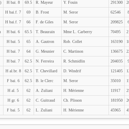
)
H bai. 8
69.5
R. Mayeur
Y. Fouin
291300
2
H bai.f. 7
69
B. Frost
M. Seror
62546
H bai.f. 7
66
F. de Giles
M. Seror
209825
h
H bai. 6
65.5
T. Beaurain
Mme L. Carberry
70495
2
H bai. 5
65
A. Gautron
Rob. Collet
163190
1
H bai. 7
64
G. Meunier
C. Martinon
136675
2
H bai. 7
62.5
N. Ferreira
R. Schmidlin
204035
H al.br. 8
62.5
T. Chevillard
D. Windrif
121405
1
F bai. 6
62.5
B. le Clerc
M. Seror
35010
1
H al. 5
62
A. Zuliani
H. Mérienne
11917
2
H gr. 6
62
C. Guitraud
Ch. Plisson
181950
2
F bai. 5
62
L. Zuliani
H. Mérienne
45965
4