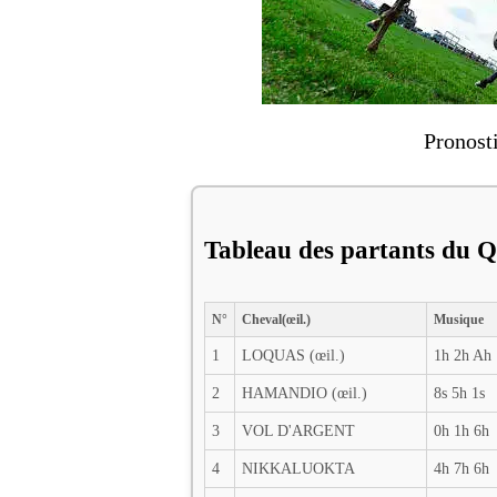
Pronost
Tableau des partants du Q
N°
Cheval(œil.)
Musique
1
LOQUAS (œil.)
1h 2h Ah
2
HAMANDIO (œil.)
8s 5h 1s
3
VOL D'ARGENT
0h 1h 6h
4
NIKKALUOKTA
4h 7h 6h