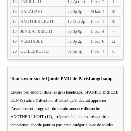
15
EVERILLO
1p 7p (25)
H bai. 7
1
53.5
16
KALAHANI
2p 0p 3p
M bai. 4
18
52
17
ANOTHER LIGHT
1p (25) 2p
F bai. 4
10
52
18
JENILAT BRIGHT
0p 8p 0p
H bai. 4
7
51.5
19
VÉRITABLE
3p 0p 2p
H bai. 6
12
51
20
GUILLERETTE
0p 6p 1p
F bai. 4
6
51
Tout savoir sur le Quinté PMU de ParisLongchamp
Encore peu endurci dans les gros handicaps, SPANISH BREEZE
CEN (9) attire l’attention, d’autant qu’il devrait apprécier
l’assèchement progressif du terrain annoncé dimanche.
ANOTHER LIGHT (17), irréprochable pour sa réapparition
victorieuse, aborde pour sa part cette catégorie avec de solides