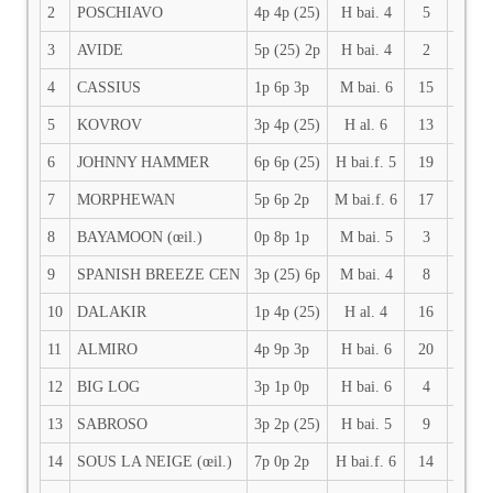
2
POSCHIAVO
4p 4p (25)
H bai. 4
5
59.5
3
AVIDE
5p (25) 2p
H bai. 4
2
59.5
4
CASSIUS
1p 6p 3p
M bai. 6
15
59
5
KOVROV
3p 4p (25)
H al. 6
13
58
6
JOHNNY HAMMER
6p 6p (25)
H bai.f. 5
19
57.5
7
MORPHEWAN
5p 6p 2p
M bai.f. 6
17
57
8
BAYAMOON (œil.)
0p 8p 1p
M bai. 5
3
57
9
SPANISH BREEZE CEN
3p (25) 6p
M bai. 4
8
57
10
DALAKIR
1p 4p (25)
H al. 4
16
55
11
ALMIRO
4p 9p 3p
H bai. 6
20
54.5
12
BIG LOG
3p 1p 0p
H bai. 6
4
54
13
SABROSO
3p 2p (25)
H bai. 5
9
54
14
SOUS LA NEIGE (œil.)
7p 0p 2p
H bai.f. 6
14
53.5