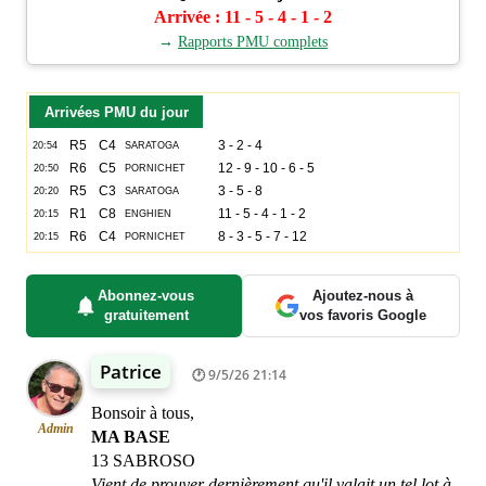
Arrivée : 11 - 5 - 4 - 1 - 2
→
Rapports PMU complets
Arrivées PMU du jour
Abonnez-vous
Ajoutez-nous à
gratuitement
vos favoris Google
Patrice
9/5/26 21:14
Bonsoir à tous,
Admin
MA BASE
13 SABROSO
Vient de prouver dernièrement qu'il valait un tel lot à