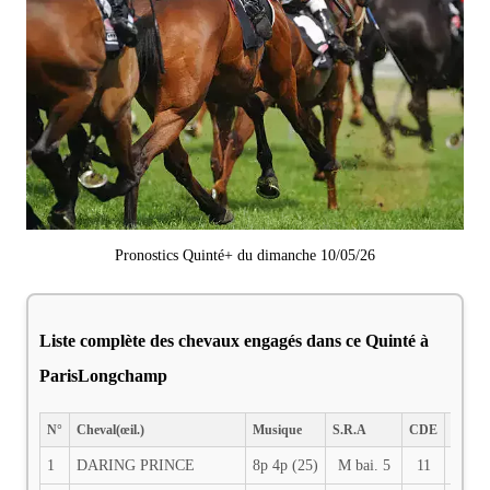
Pronostics Quinté+ du dimanche 10/05/26
Liste complète des chevaux engagés dans ce Quinté à
ParisLongchamp
N°
Cheval(œil.)
Musique
S.R.A
CDE
PDS
1
DARING PRINCE
8p 4p (25)
M bai. 5
11
60