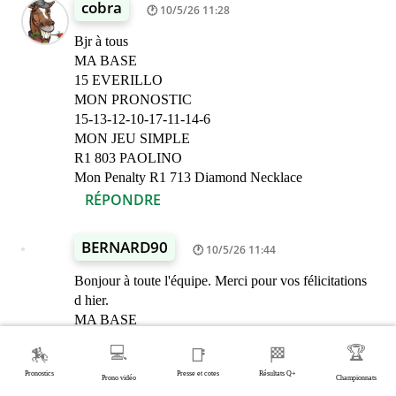
cobra
10/5/26 11:28
Bjr à tous
MA BASE
15 EVERILLO
MON PRONOSTIC
15-13-12-10-17-11-14-6
MON JEU SIMPLE
R1 803 PAOLINO
Mon Penalty R1 713 Diamond Necklace
RÉPONDRE
BERNARD90
10/5/26 11:44
Bonjour à toute l'équipe. Merci pour vos félicitations
d hier.
MA BASE
4 CASSIUS
💻
🏆
🏇
📑
🏁
MON PRONOSTIC
Pronostics
Presse et cotes
Résultats Q+
4-6-13-12-1-7-10-17
Prono vidéo
Championnats