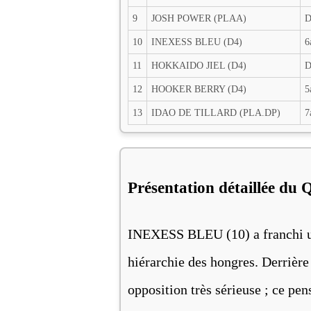
9
JOSH POWER (PLAA)
D
10
INEXESS BLEU (D4)
6
11
HOKKAIDO JIEL (D4)
D
12
HOOKER BERRY (D4)
5
13
IDAO DE TILLARD (PLA.DP)
7
Présentation détaillée du 
INEXESS BLEU (10) a franchi un
hiérarchie des hongres. Derriè
opposition très sérieuse ; ce pe