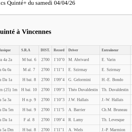
ics Quinté+ du samedi 04/04/26
uinté à Vincennes
usique
S.R.A
DIST.
Record
Driver
Entraîneur
a 4a 2a
M bai. 6
2700
1'10"0
M. Abrivard
E. Varin
a 0a 0a
M al. 7
2700
1'11"1
E. Szirmay
E. Szirmay
a Da 1a
H bai. 8
2700
1'09"4
G. Gelormini
H.-E. Bondo
m (25) 1m
H bai. 10
2700
1'09"3
Théo Duvaldestin
Th. Duvaldestin
a 5a 3a
H n.p. 9
2700
1'10"3
J.W. Hallais
J.-W. Hallais
a Da 5m
H bai. 9
2700
1'11"5
A. Barrier
Ch.M. Bruneau
a Da 1a
F al. 8
2700
1'09"4
R. Lamy
Th. Levesque
a 5a Dm
H bai. 8
2700
1'11"1
A. Wiels
J.-P. Marmion