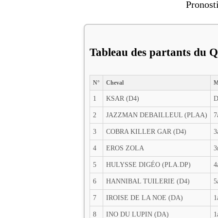
Pronost
Tableau des partants du Q
N°
Cheval
M
1
KSAR (D4)
D
2
JAZZMAN DEBAILLEUL (PLAA)
7
3
COBRA KILLER GAR (D4)
3
4
EROS ZOLA
3
5
HULYSSE DIGÉO (PLA.DP)
4
6
HANNIBAL TUILERIE (D4)
5
7
IROISE DE LA NOE (DA)
1
8
INO DU LUPIN (DA)
1