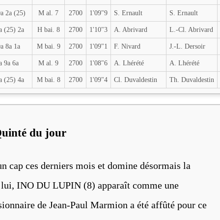
a 2a (25)
M al. 7
2700
1'09"9
S. Ernault
S. Ernault
a (25) 2a
H bai. 8
2700
1'10"3
A. Abrivard
L.-Cl. Abrivard
a 8a 1a
M bai. 9
2700
1'09"1
F. Nivard
J.-L. Dersoir
a 9a 6a
M al. 9
2700
1'08"6
A. Lhérété
A. Lhérété
a (25) 4a
M bai. 8
2700
1'09"4
Cl. Duvaldestin
Th. Duvaldestin
Quinté du jour
 cap ces derniers mois et domine désormais la
re lui, INO DU LUPIN (8) apparaît comme une
nsionnaire de Jean-Paul Marmion a été affûté pour ce