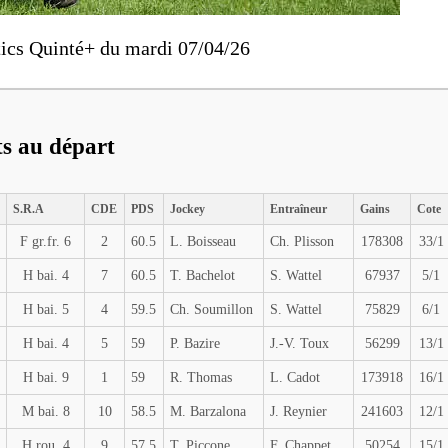
ics Quinté+ du mardi 07/04/26
ts au départ
S.R.A
CDE
PDS
Jockey
Entraîneur
Gains
Cote
F gr.fr. 6
2
60.5
L. Boisseau
Ch. Plisson
178308
33/1
H bai. 4
7
60.5
T. Bachelot
S. Wattel
67937
5/1
H bai. 5
4
59.5
Ch. Soumillon
S. Wattel
75829
6/1
H bai. 4
5
59
P. Bazire
J.-V. Toux
56299
13/1
H bai. 9
1
59
R. Thomas
L. Cadot
173918
16/1
M bai. 8
10
58.5
M. Barzalona
J. Reynier
241603
12/1
H rou. 4
9
57.5
T. Piccone
F. Chappet
50254
15/1