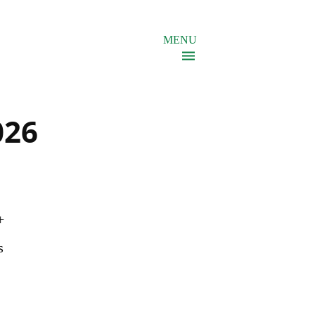
MENU
026
+
s