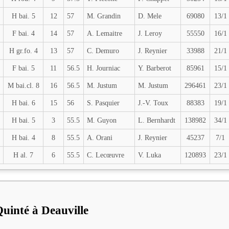
H bai. 5
12
57
M. Grandin
D. Mele
69080
13/1
F bai. 4
14
57
A. Lemaitre
J. Leroy
55550
16/1
H gr.fo. 4
13
57
C. Demuro
J. Reynier
33988
21/1
F bai. 5
11
56.5
H. Journiac
Y. Barberot
85961
15/1
M bai.cl. 8
16
56.5
M. Justum
M. Justum
296461
23/1
H bai. 6
15
56
S. Pasquier
J.-V. Toux
88383
19/1
H bai. 5
3
55.5
M. Guyon
L. Bernhardt
138982
34/1
H bai. 4
8
55.5
A. Orani
J. Reynier
45237
7/1
H al. 7
6
55.5
C. Lecœuvre
V. Luka
120893
23/1
Quinté à Deauville