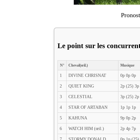
Pronost
Le point sur les concurren
N°
Cheval(œil.)
Musique
1
DIVINE CHRISNAT
0p 0p 0p
2
QUIET KING
2p (25) 3p
3
CELESTIAL
3p (25) 2p
4
STAR OF ARTABAN
1p 1p 1p
5
KAHUNA
9p 0p 2p
6
WATCH HIM (œil.)
2p 4p 7p
7
STORMY DONALD
0p 1p (25)