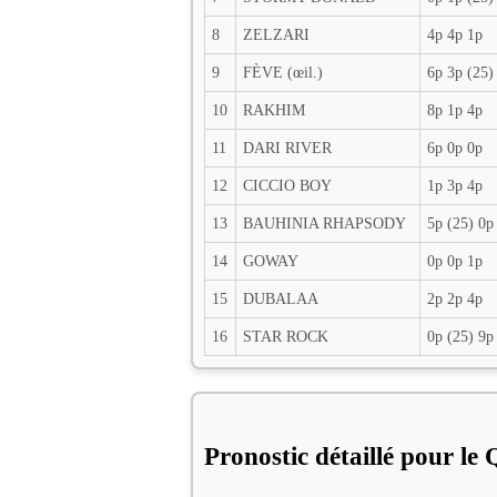
8
ZELZARI
4p 4p 1p
9
FÈVE (œil.)
6p 3p (25)
10
RAKHIM
8p 1p 4p
11
DARI RIVER
6p 0p 0p
12
CICCIO BOY
1p 3p 4p
13
BAUHINIA RHAPSODY
5p (25) 0p
14
GOWAY
0p 0p 1p
15
DUBALAA
2p 2p 4p
16
STAR ROCK
0p (25) 9p
Pronostic détaillé pour le 