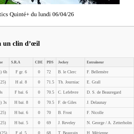
tics Quinté+ du lundi 06/04/26
 un clin d’œil
ue
S.R.A
CDE
PDS
Jockey
Entraîneur
) 6h
F gr. 6
0
72
B. le Clerc
F. Bellemère
(25)
H al. 8
0
71.5
Th. Journiac
E. Grall
3s
F bai. 6
0
70.5
C. Lefebvre
D. S. de Beauregard
) 3s
H bai. 8
0
70.5
F. de Giles
J. Delaunay
(25)
H bai. 6
0
70
B. Frost
F. Nicolle
(25)
H bai. 5
0
69
J. Reveley
N. George / A. Zetterholm
(25)
F al. 5
0
68
T. Beaurain
H. Mérienne