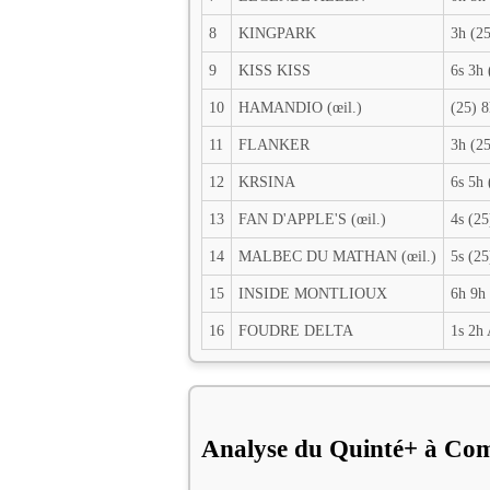
8
KINGPARK
3h (25
9
KISS KISS
6s 3h 
10
HAMANDIO (œil.)
(25) 8
11
FLANKER
3h (25
12
KRSINA
6s 5h 
13
FAN D'APPLE'S (œil.)
4s (25
14
MALBEC DU MATHAN (œil.)
5s (25
15
INSIDE MONTLIOUX
6h 9h 
16
FOUDRE DELTA
1s 2h
Analyse du Quinté+ à Co