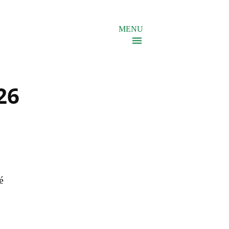
MENU
26
é