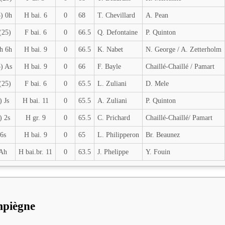
) 0h
H bai. 6
0
68
T. Chevillard
A. Pean
(25)
F bai. 6
0
66.5
Q. Defontaine
P. Quinton
h 6h
H bai. 9
0
66.5
K. Nabet
N. George / A. Zetterholm
) As
H bai. 9
0
66
F. Bayle
Chaillé-Chaillé / Pamart
(25)
F bai. 6
0
65.5
L. Zuliani
D. Mele
) Js
H bai. 11
0
65.5
A. Zuliani
P. Quinton
) 2s
H gr. 9
0
65.5
C. Prichard
Chaillé-Chaillé/ Pamart
6s
H bai. 9
0
65
L. Philipperon
Br. Beaunez
 Ah
H bai.br. 11
0
63.5
J. Phelippe
Y. Fouin
mpiègne