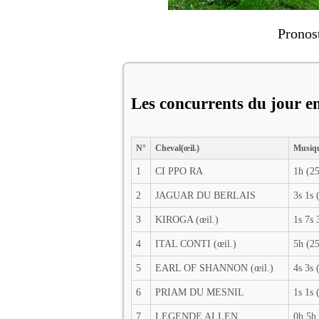
Pronos
Les concurrents du jour en
N°
Cheval(œil.)
Musiq
1
CI PPO RA
1h (25
2
JAGUAR DU BERLAIS
3s 1s 
3
KIROGA (œil.)
1s 7s 
4
ITAL CONTI (œil.)
5h (25
5
EARL OF SHANNON (œil.)
4s 3s 
6
PRIAM DU MESNIL
1s 1s 
7
LEGENDE ALLEN
0h 5h 