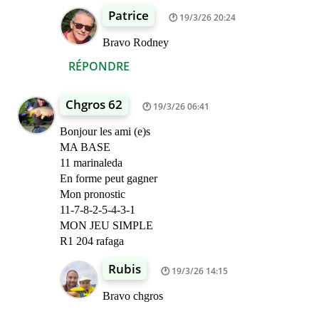
Patrice
19/3/26 20:24
Bravo Rodney
RÉPONDRE
Chgros 62
19/3/26 06:41
Bonjour les ami (e)s
MA BASE
11 marinaleda
En forme peut gagner
Mon pronostic
11-7-8-2-5-4-3-1
MON JEU SIMPLE
R1 204 rafaga
Rubis
19/3/26 14:15
Bravo chgros