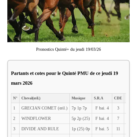
Pronostics Quinté+ du jeudi 19/03/26
Partants et cotes pour le Quinté PMU de ce jeudi 19
mars 2026
N°
Cheval(œil.)
Musique
S.R.A
CDE
PDS
1
GRECIAN COMET (œil.)
7p 1p 7p
F bai. 4
3
62
2
WINDFLOWER
5p 2p (25)
F bai. 4
7
61.5
3
DIVIDE AND RULE
1p (25) 0p
F bai. 5
11
60.5