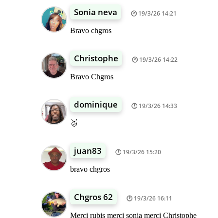
Sonia neva
19/3/26 14:21
Bravo chgros
Christophe
19/3/26 14:22
Bravo Chgros
dominique
19/3/26 14:33
🥈
juan83
19/3/26 15:20
bravo chgros
Chgros 62
19/3/26 16:11
Merci rubis merci sonia merci Christophe