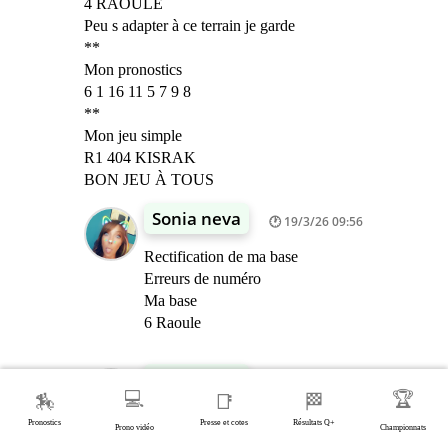
4 RAOULE
Peu s adapter à ce terrain je garde
**
Mon pronostics
6 1 16 11 5 7 9 8
**
Mon jeu simple
R1 404 KISRAK
BON JEU À TOUS
Sonia neva
19/3/26 09:56
Rectification de ma base
Erreurs de numéro
Ma base
6 Raoule
Sonia neva
19/3/26 14:24
💻
🏆
🏇
📑
🏁
Bravo à moi même quarté
Pronostics
Presse et cotes
Résultats Q+
Prono vidéo
Championnats