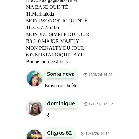
Bravo aux gagnants d'hier
MA BASE QUINTÉ
11.Marinaleda
MON PRONOSTIC QUINTÉ
11-8-3-7-2-5-9-6
MON JEU SIMPLE DU JOUR
R3 310 MAJOR MAJELY
MON PENALTY DU JOUR
603 NOSTALGIQUE JAYF
Bonne journée à tous
Sonia neva
19/3/26 14:22
Bravo cacahuète
dominique
19/3/26 14:32
🥈
Chgros 62
19/3/26 16:11