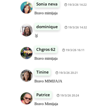
Sonia neva
19/3/26 14:22
Bravo mimijaja
dominique
19/3/26 14:32
🥉
Chgros 62
19/3/26 16:11
Bravo mimijaja
Tinine
19/3/26 20:21
Bravo MIMIJAJA
Patrice
19/3/26 20:24
Bravo Mimijaja