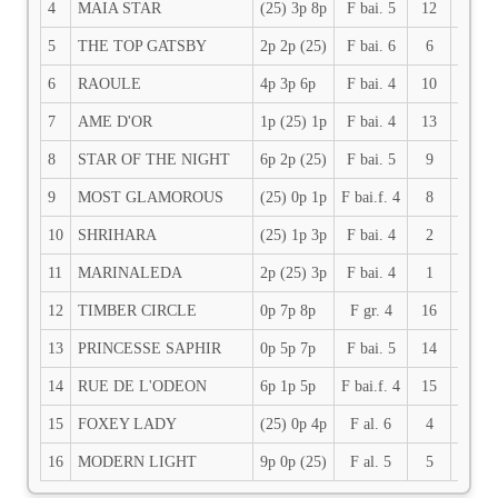
4
MAIA STAR
(25) 3p 8p
F bai. 5
12
58
5
THE TOP GATSBY
2p 2p (25)
F bai. 6
6
57
6
RAOULE
4p 3p 6p
F bai. 4
10
56.5
7
AME D'OR
1p (25) 1p
F bai. 4
13
55.5
8
STAR OF THE NIGHT
6p 2p (25)
F bai. 5
9
55.5
9
MOST GLAMOROUS
(25) 0p 1p
F bai.f. 4
8
55
10
SHRIHARA
(25) 1p 3p
F bai. 4
2
55
11
MARINALEDA
2p (25) 3p
F bai. 4
1
55
12
TIMBER CIRCLE
0p 7p 8p
F gr. 4
16
53
13
PRINCESSE SAPHIR
0p 5p 7p
F bai. 5
14
51.5
14
RUE DE L'ODEON
6p 1p 5p
F bai.f. 4
15
51
15
FOXEY LADY
(25) 0p 4p
F al. 6
4
51
16
MODERN LIGHT
9p 0p (25)
F al. 5
5
51