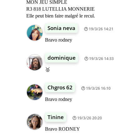
MON JEU SIMPLE
R3 818 LUTELLIA MONNERIE
Elle peut bien faire malgré le recul.
Sonia neva
19/3/26 14:21
Bravo rodney
dominique
19/3/26 14:33
🥈
Chgros 62
19/3/26 16:10
Bravo rodney
Tinine
19/3/26 20:20
Bravo RODNEY