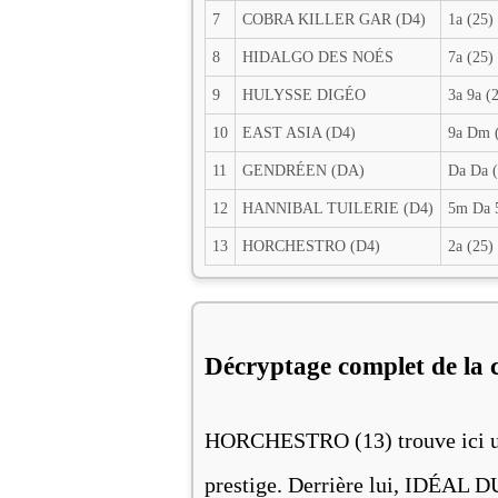
7
COBRA KILLER GAR (D4)
1a (25)
8
HIDALGO DES NOÉS
7a (25)
9
HULYSSE DIGÉO
3a 9a (
10
EAST ASIA (D4)
9a Dm 
11
GENDRÉEN (DA)
Da Da (
12
HANNIBAL TUILERIE (D4)
5m Da 
13
HORCHESTRO (D4)
2a (25)
Décryptage complet de la 
HORCHESTRO (13) trouve ici un 
prestige. Derrière lui, IDÉAL 