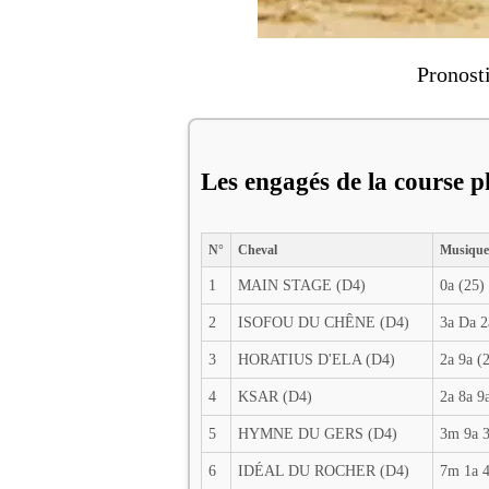
Pronost
Les engagés de la course 
N°
Cheval
Musique
1
MAIN STAGE (D4)
0a (25)
2
ISOFOU DU CHÊNE (D4)
3a Da 2
3
HORATIUS D'ELA (D4)
2a 9a (
4
KSAR (D4)
2a 8a 9
5
HYMNE DU GERS (D4)
3m 9a 
6
IDÉAL DU ROCHER (D4)
7m 1a 