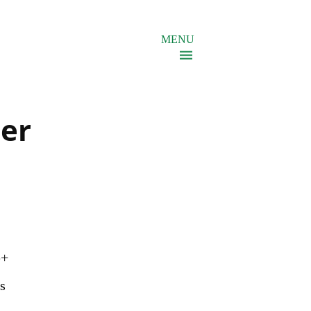
MENU
ier
é+
es