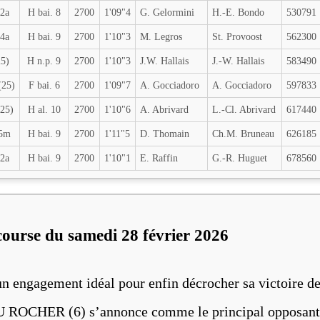
 2a
H bai. 8
2700
1'09"4
G. Gelormini
H.-E. Bondo
530791
 4a
H bai. 9
2700
1'10"3
M. Legros
St. Provoost
562300
25)
H n.p. 9
2700
1'10"3
J.W. Hallais
J.-W. Hallais
583490
(25)
F bai. 6
2700
1'09"7
A. Gocciadoro
A. Gocciadoro
597833
25)
H al. 10
2700
1'10"6
A. Abrivard
L.-Cl. Abrivard
617440
5m
H bai. 9
2700
1'11"5
D. Thomain
Ch.M. Bruneau
626185
 2a
H bai. 9
2700
1'10"1
E. Raffin
G.-R. Huguet
678560
course du samedi 28 février 2026
engagement idéal pour enfin décrocher sa victoire d
DU ROCHER (6) s’annonce comme le principal opposant