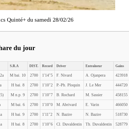
ics Quinté+ du samedi 28/02/26
phare du jour
S.R.A
DIST.
Record
Driver
Entraîneur
Gains
 2a
M bai. 10
2700
1'14"5
F. Nivard
A. Ojanpera
423918
a
H bai. 8
2700
1'10"2
P.-Ph. Ploquin
J. Le Mer
444720
25)
M n.p. 9
2700
1'10"7
B. Rochard
M. Sassier
458155
a
M bai. 6
2700
1'10"0
M. Abrivard
E. Varin
466050
3a
H bai. 9
2700
1'11"2
N. Bazire
N. Bazire
518730
4a
H bai. 8
2700
1'10"6
Cl. Duvaldestin
Th. Duvaldestin
528779