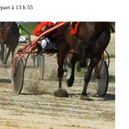
épart à 13 h 55