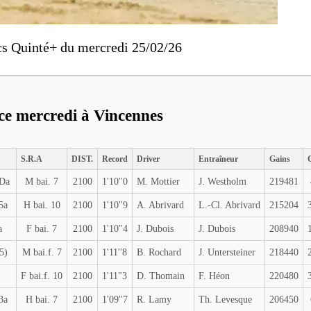
cs Quinté+ du mercredi 25/02/26
 ce mercredi à Vincennes
S.R.A
DIST.
Record
Driver
Entraîneur
Gains
 Da
M bai. 7
2100
1'10''0
M. Mottier
J. Westholm
219481
5a
H bai. 10
2100
1'10"9
A. Abrivard
L.-Cl. Abrivard
215204
a
F bai. 7
2100
1'10"4
J. Dubois
J. Dubois
208940
5)
M bai.f. 7
2100
1'11''8
B. Rochard
J. Untersteiner
218440
F bai.f. 10
2100
1'11"3
D. Thomain
F. Héon
220480
3a
H bai. 7
2100
1'09"7
R. Lamy
Th. Levesque
206450