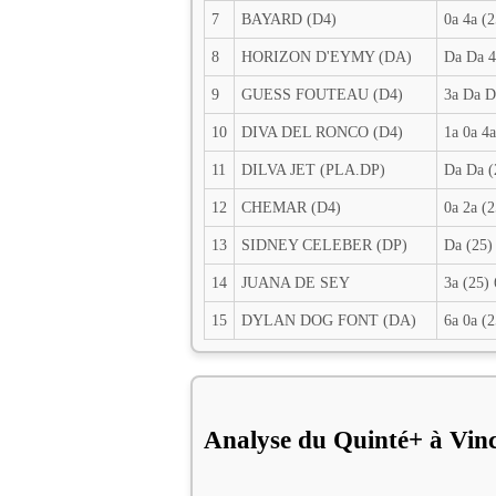
7
BAYARD (D4)
0a 4a (2
8
HORIZON D'EYMY (DA)
Da Da 4
9
GUESS FOUTEAU (D4)
3a Da D
10
DIVA DEL RONCO (D4)
1a 0a 4a
11
DILVA JET (PLA.DP)
Da Da (
12
CHEMAR (D4)
0a 2a (2
13
SIDNEY CELEBER (DP)
Da (25)
14
JUANA DE SEY
3a (25) 
15
DYLAN DOG FONT (DA)
6a 0a (2
Analyse du Quinté+ à Vin