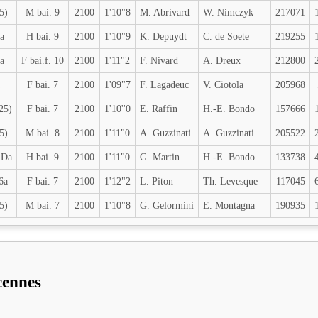
5)
M bai. 9
2100
1'10"8
M. Abrivard
W. Nimczyk
217071
a
H bai. 9
2100
1'10"9
K. Depuydt
C. de Soete
219255
a
F bai.f. 10
2100
1'11"2
F. Nivard
A. Dreux
212800
F bai. 7
2100
1'09"7
F. Lagadeuc
V. Ciotola
205968
25)
F bai. 7
2100
1'10''0
E. Raffin
H.-E. Bondo
157666
5)
M bai. 8
2100
1'11"0
A. Guzzinati
A. Guzzinati
205522
 Da
H bai. 9
2100
1'11"0
G. Martin
H.-E. Bondo
133738
6a
F bai. 7
2100
1'12"2
L. Piton
Th. Levesque
117045
5)
M bai. 7
2100
1'10"8
G. Gelormini
E. Montagna
190935
cennes