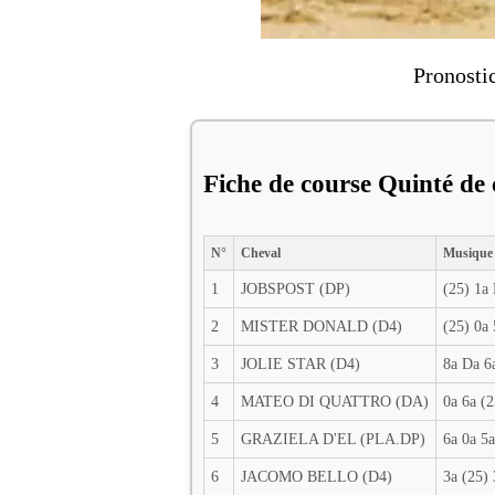
Pronosti
Fiche de course Quinté de
N°
Cheval
Musique
1
JOBSPOST (DP)
(25) 1a
2
MISTER DONALD (D4)
(25) 0a 
3
JOLIE STAR (D4)
8a Da 6
4
MATEO DI QUATTRO (DA)
0a 6a (2
5
GRAZIELA D'EL (PLA.DP)
6a 0a 5a
6
JACOMO BELLO (D4)
3a (25) 