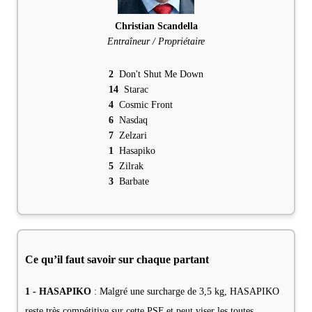
Christian Scandella
Entraîneur / Propriétaire
2
Don't Shut Me Down
14
Starac
4
Cosmic Front
6
Nasdaq
7
Zelzari
1
Hasapiko
5
Zilrak
3
Barbate
Ce qu’il faut savoir sur chaque partant
1 - HASAPIKO
: Malgré une surcharge de 3,5 kg, HASAPIKO
reste très compétitive sur cette PSF et peut viser les toutes