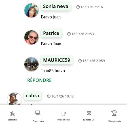
Sonia neva
16/1/26 21:16
Bravo juan
Patrice
16/1/26 21:53
Bravo Juan
MAURICE59
16/1/26 21:59
Juan83 bravo
RÉPONDRE
cobra
16/1/26 10:43
Bjr à tous
MA BASE
💻
🏆
🏇
📑
🏁
3 BARBATE
Pronostics
Presse et cotes
Résultats Q+
Prono vidéo
Championnats
MON PRONOSTIC