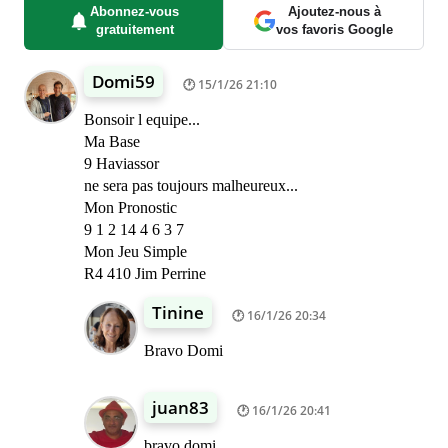
Abonnez-vous
Ajoutez-nous à
gratuitement
vos favoris Google
Domi59
15/1/26 21:10
Bonsoir l equipe...
Ma Base
9 Haviassor
ne sera pas toujours malheureux...
Mon Pronostic
9 1 2 14 4 6 3 7
Mon Jeu Simple
R4 410 Jim Perrine
Tinine
16/1/26 20:34
Bravo Domi
juan83
16/1/26 20:41
bravo domi