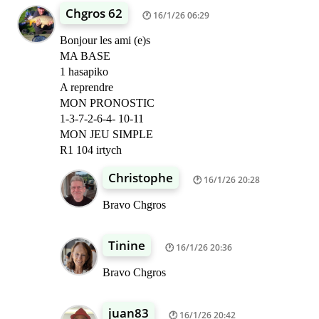
Chgros 62
16/1/26 06:29
Bonjour les ami (e)s
MA BASE
1 hasapiko
A reprendre
MON PRONOSTIC
1-3-7-2-6-4- 10-11
MON JEU SIMPLE
R1 104 irtych
Christophe
16/1/26 20:28
Bravo Chgros
Tinine
16/1/26 20:36
Bravo Chgros
juan83
16/1/26 20:42