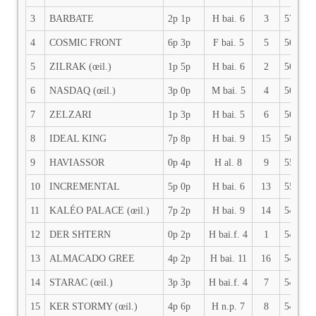
3
BARBATE
2p 1p
H bai. 6
3
57
A
4
COSMIC FRONT
6p 3p
F bai. 5
5
56.5
S
5
ZILRAK (œil.)
1p 5p
H bai. 6
2
56
A
6
NASDAQ (œil.)
3p 0p
M bai. 5
4
56
L
7
ZELZARI
1p 3p
H bai. 5
6
56
M
8
IDEAL KING
7p 8p
H bai. 9
15
56
M
9
HAVIASSOR
0p 4p
H al. 8
9
55.5
M
10
INCREMENTAL
5p 0p
H bai. 6
13
55
T
11
KALÉO PALACE (œil.)
7p 2p
H bai. 9
14
54.5
P
12
DER SHTERN
0p 2p
H bai.f. 4
1
54.5
M
13
ALMACADO GREE
4p 2p
H bai. 11
16
54
E
14
STARAC (œil.)
3p 3p
H bai.f. 4
7
54
A
15
KER STORMY (œil.)
4p 6p
H n.p. 7
8
54
A