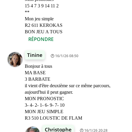
15 4 7 3 9 14 11 2
**
Mon jeu simple
R2 611 KEROKAS
BON JEU A TOUS
RÉPONDRE
Tinine
16/1/26 08:50
Bonjour à tous
MA BASE
3 BARBATE
il vient d'être deuxième sur ce même parcours,
aujourd'hui il peut gagner.
MON PRONOSTIC
3- 4- 2- 1- 6- 9- 7- 10
MON JEU SIMPLE
R3 510 LOUSTIC DE FLAM
Christophe
16/1/26 20:28