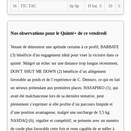
16
TIC TAC
6p 0p
H bai. 5
10
54
M
Nos observations pour le Quinté+ de ce vendredi
Venant de démontrer une aptitude certaine à ce profil, BARBATE
(3) bénéficie d'un engagement idéal pour viser la victoire dans ce
quinté. Malgré un échec sur une distance trop longue récemment,
DON'T SHUT ME DOWN (2) bénéficie d’un allégement
favorable au poids et de l’expérience de C. Demuro, ce qui en fait
un sérieux prétendant aux premières places. HASAPIKO (1), qui
avait été malchanceuse lors de sa dernière tentative, peut
pleinement s’exprimer si elle profite d’un parcours limpide et
d’une position avantageuse, malgré une surcharge de 3,5 kg.
NASDAQ (6), régulier et compétitif, se présente avec un numéro
de corde plus favorable cette fois et reste capable de se mêler à