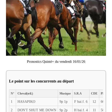
Pronostics Quinté+ du vendredi 16/01/26
Le point sur les concurrents au départ
N°
Cheval(œil.)
Musique
S.R.A
CDE
PDS
J
1
HASAPIKO
9p 1p
F bai.f. 6
12
60
T
2
DON'T SHUT ME DOWN
9p 2p
H bai.f. 4
11
58.5
C