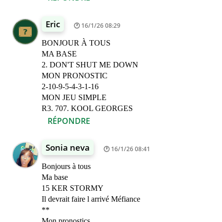
Eric
16/1/26 08:29
BONJOUR À TOUS
MA BASE
2. DON'T SHUT ME DOWN
MON PRONOSTIC
2-10-9-5-4-3-1-16
MON JEU SIMPLE
R3. 707. KOOL GEORGES
RÉPONDRE
Sonia neva
16/1/26 08:41
Bonjours à tous
Ma base
15 KER STORMY
Il devrait faire l arrivé Méfiance
**
Mon pronostics