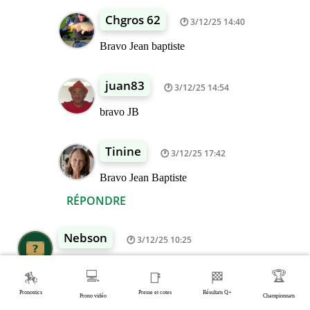
Chgros 62
3/12/25 14:40
Bravo Jean baptiste
juan83
3/12/25 14:54
bravo JB
Tinine
3/12/25 17:42
Bravo Jean Baptiste
RÉPONDRE
Nebson
3/12/25 10:25
Bonjour à toutes et à tous
💻
🏆
🏇
📑
🏁
MA BASE
6 JABLONSKI
Pronostics
Presse et cotes
Résultats Q+
Prono vidéo
Championnats
Avec Bazire c'est croiser les doigts