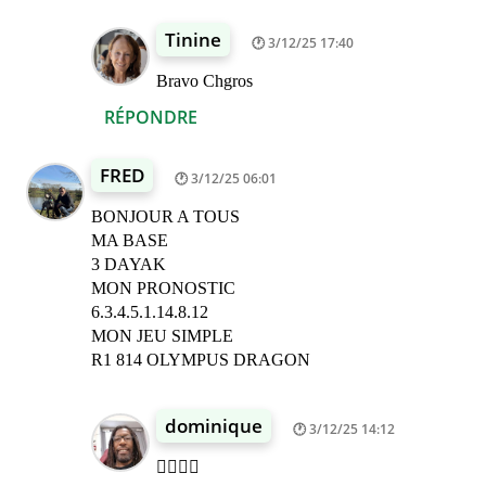
Tinine
3/12/25 17:40
Bravo Chgros
RÉPONDRE
FRED
3/12/25 06:01
BONJOUR A TOUS
MA BASE
3 DAYAK
MON PRONOSTIC
6.3.4.5.1.14.8.12
MON JEU SIMPLE
R1 814 OLYMPUS DRAGON
dominique
3/12/25 14:12
👍🏾👍🏾