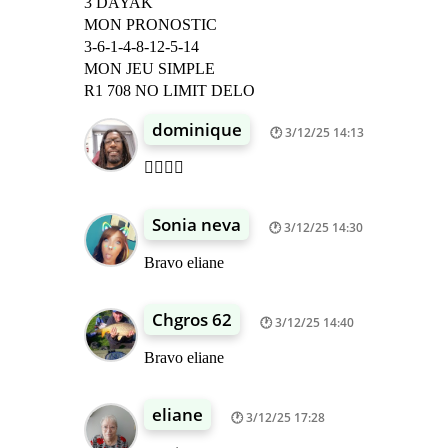
3 DAYAK
MON PRONOSTIC
3-6-1-4-8-12-5-14
MON JEU SIMPLE
R1 708 NO LIMIT DELO
dominique
3/12/25 14:13
👍🏾👍🏾
Sonia neva
3/12/25 14:30
Bravo eliane
Chgros 62
3/12/25 14:40
Bravo eliane
eliane
3/12/25 17:28