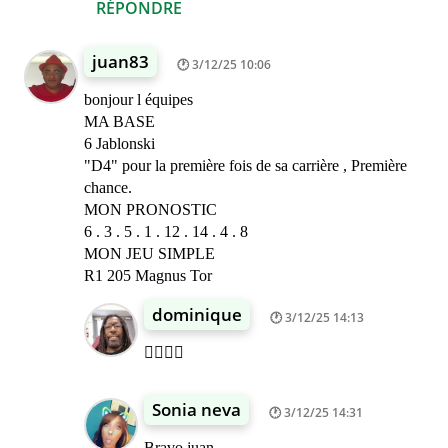
RÉPONDRE
juan83
3/12/25 10:06
bonjour l équipes
MA BASE
6 Jablonski
"D4" pour la première fois de sa carrière , Première
chance.
MON PRONOSTIC
6 . 3 . 5 . 1 . 12 . 14 . 4 . 8
MON JEU SIMPLE
R1 205 Magnus Tor
dominique
3/12/25 14:13
👍🏾👍🏾
Sonia neva
3/12/25 14:31
Bravo juan