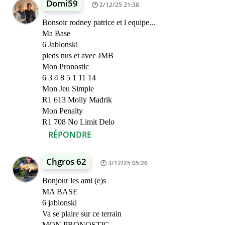
Domi59
2/12/25 21:38
Bonsoir rodney patrice et l equipe...
Ma Base
6 Jablonski
pieds nus et avec JMB
Mon Pronostic
6 3 4 8 5 1 11 14
Mon Jeu Simple
R1 613 Molly Madrik
Mon Penalty
R1 708 No Limit Delo
RÉPONDRE
Chgros 62
3/12/25 05:26
Bonjour les ami (e)s
MA BASE
6 jablonski
Va se plaire sur ce terrain
MON PRONOSTIC