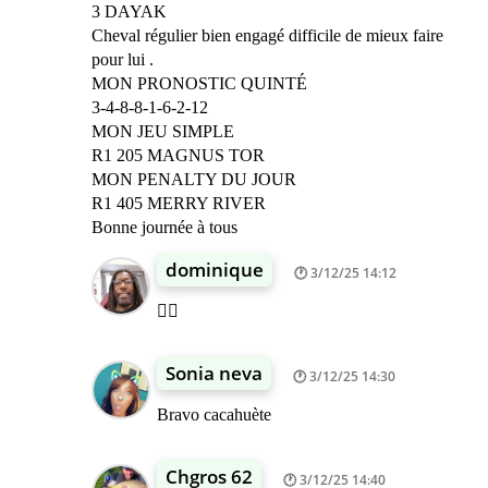
3 DAYAK
Cheval régulier bien engagé difficile de mieux faire
pour lui .
MON PRONOSTIC QUINTÉ
3-4-8-8-1-6-2-12
MON JEU SIMPLE
R1 205 MAGNUS TOR
MON PENALTY DU JOUR
R1 405 MERRY RIVER
Bonne journée à tous
dominique
3/12/25 14:12
👍🏾
Sonia neva
3/12/25 14:30
Bravo cacahuète
Chgros 62
3/12/25 14:40