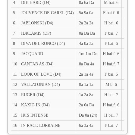
4
DIE HARD (D4)
0a 6a Da
M bai. 6
2100
5
JOUVENCE DE CAREL (D4)
5a 9a 0a
F bai.f. 6
2100
6
JABLONSKI (D4)
2a 2a 2a
H bai. 6
2100
7
IDREAMIS (DP)
0a Da Da
F bai. 7
2100
8
DIVA DEL RONCO (D4)
4a 0a 3a
F bai. 6
2100
9
JACQUARD
1m 1m Dm
H bai.f. 6
2100
10
CANTAB AS (D4)
8a Da 4a
H bai.f. 7
2100
11
LOOK OF LOVE (D4)
2a 1a 4a
F bai. 6
2100
12
VALLATONIAN (D4)
0a 1a 1a
M b. 6
2100
13
RUGER (D4)
1a 2a 8a
H bai. 7
2100
14
KAXIG IN (D4)
2a 6a Da
H bai.f. 6
2100
15
IRIS INTENSE
Da 0a (24)
H bai. 7
2100
16
IN RACE LORRAINE
6a 3a 4a
F bai. 7
2100