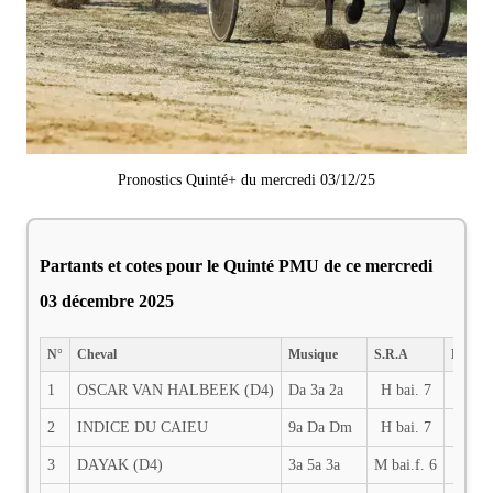
Pronostics Quinté+ du mercredi 03/12/25
Partants et cotes pour le Quinté PMU de ce mercredi
03 décembre 2025
N°
Cheval
Musique
S.R.A
DIST.
1
OSCAR VAN HALBEEK (D4)
Da 3a 2a
H bai. 7
2100
2
INDICE DU CAIEU
9a Da Dm
H bai. 7
2100
3
DAYAK (D4)
3a 5a 3a
M bai.f. 6
2100