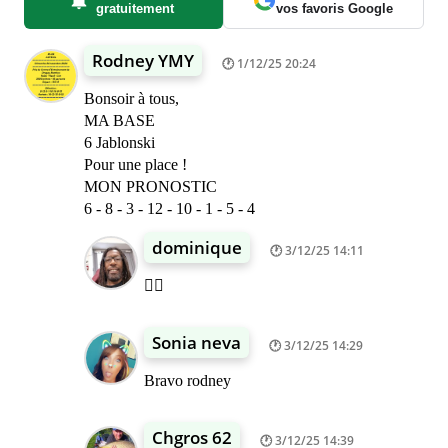
gratuitement
vos favoris Google
Rodney YMY
1/12/25 20:24
Bonsoir à tous,
MA BASE
6 Jablonski
Pour une place !
MON PRONOSTIC
6 - 8 - 3 - 12 - 10 - 1 - 5 - 4
dominique
3/12/25 14:11
👍🏾
Sonia neva
3/12/25 14:29
Bravo rodney
Chgros 62
3/12/25 14:39