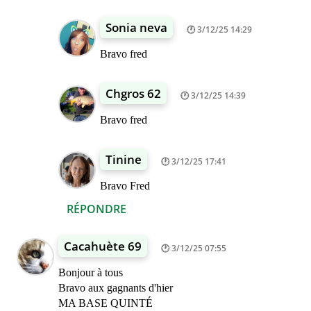
Sonia neva
3/12/25 14:29
Bravo fred
Chgros 62
3/12/25 14:39
Bravo fred
Tinine
3/12/25 17:41
Bravo Fred
RÉPONDRE
Cacahuète 69
3/12/25 07:55
Bonjour à tous
Bravo aux gagnants d'hier
MA BASE QUINTÉ