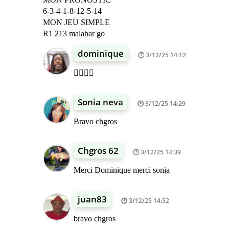
6-3-4-1-8-12-5-14
MON JEU SIMPLE
R1 213 malabar go
dominique
3/12/25 14:12
👍🏾👍🏾
Sonia neva
3/12/25 14:29
Bravo chgros
Chgros 62
3/12/25 14:39
Merci Dominique merci sonia
juan83
3/12/25 14:52
bravo chgros