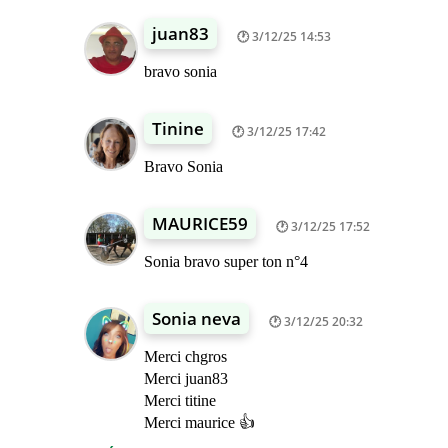
juan83
3/12/25 14:53
bravo sonia
Tinine
3/12/25 17:42
Bravo Sonia
MAURICE59
3/12/25 17:52
Sonia bravo super ton n°4
Sonia neva
3/12/25 20:32
Merci chgros
Merci juan83
Merci titine
Merci maurice 👍