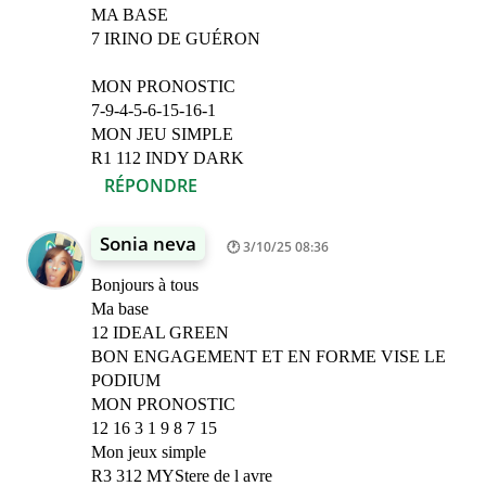
MA BASE
7 IRINO DE GUÉRON
MON PRONOSTIC
7-9-4-5-6-15-16-1
MON JEU SIMPLE
R1 112 INDY DARK
RÉPONDRE
Sonia neva
3/10/25 08:36
Bonjours à tous
Ma base
12 IDEAL GREEN
BON ENGAGEMENT ET EN FORME VISE LE
PODIUM
MON PRONOSTIC
12 16 3 1 9 8 7 15
Mon jeux simple
R3 312 MYStere de l avre