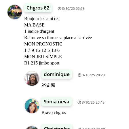
Chgros 62
3/10/25 05:53
Bonjour les ami (es
MA BASE
1 indice d'argent
Retrouve sa forme sa place a l'arrivée
MON PRONOSTIC
1-7-9-15-12-5-13-6
MON JEU SIMPLE
R1 215 jimbo sport
dominique
3/10/25 20:23
🥇👍🏾
Sonia neva
3/10/25 20:49
Bravo chgros
Christophe