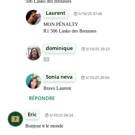
506 Lasko des Brousses
Laurent
3/10/25 07:40
MON PÉNALTY
R1 506 Lasko des Brousses
dominique
3/10/25 20:23
👍🏾
Sonia neva
3/10/25 20:50
Bravo Laurent
RÉPONDRE
Eric
3/10/25 08:34
Bonjour tt le monde