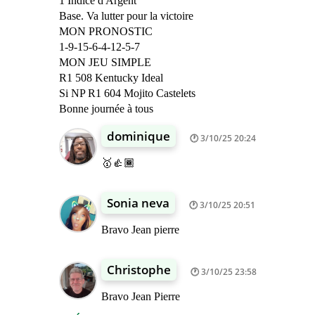
1 Indice d'Argent
Base. Va lutter pour la victoire
MON PRONOSTIC
1-9-15-6-4-12-5-7
MON JEU SIMPLE
R1 508 Kentucky Ideal
Si NP R1 604 Mojito Castelets
Bonne journée à tous
dominique
3/10/25 20:24
🥇👍🏾
Sonia neva
3/10/25 20:51
Bravo Jean pierre
Christophe
3/10/25 23:58
Bravo Jean Pierre