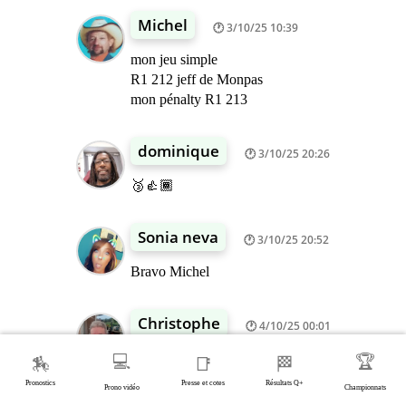
Michel
3/10/25 10:39
mon jeu simple
R1 212 jeff de Monpas
mon pénalty R1 213
dominique
3/10/25 20:26
🥉👍🏾
Sonia neva
3/10/25 20:52
Bravo Michel
Christophe
4/10/25 00:01
Bravo Michel
💻
🏆
🏇
📑
🏁
RÉPONDRE
Pronostics
Presse et cotes
Résultats Q+
Prono vidéo
Championnats