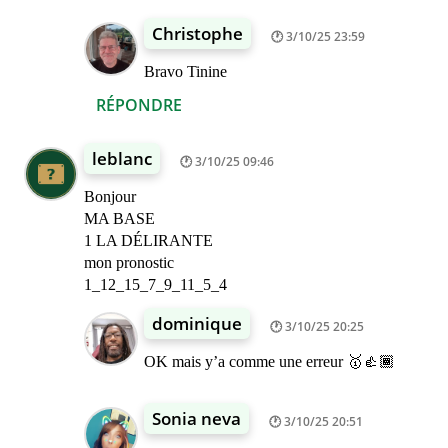
Christophe
3/10/25 23:59
Bravo Tinine
RÉPONDRE
leblanc
3/10/25 09:46
Bonjour
MA BASE
1 LA DÉLIRANTE
mon pronostic
1_12_15_7_9_11_5_4
dominique
3/10/25 20:25
OK mais y’a comme une erreur 🥇👍🏾
Sonia neva
3/10/25 20:51