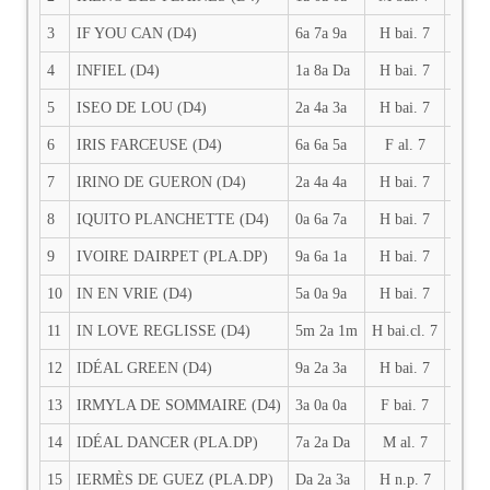
3
IF YOU CAN (D4)
6a 7a 9a
H bai. 7
2700
4
INFIEL (D4)
1a 8a Da
H bai. 7
2700
5
ISEO DE LOU (D4)
2a 4a 3a
H bai. 7
2700
6
IRIS FARCEUSE (D4)
6a 6a 5a
F al. 7
2700
7
IRINO DE GUERON (D4)
2a 4a 4a
H bai. 7
2700
8
IQUITO PLANCHETTE (D4)
0a 6a 7a
H bai. 7
2700
9
IVOIRE DAIRPET (PLA.DP)
9a 6a 1a
H bai. 7
2700
10
IN EN VRIE (D4)
5a 0a 9a
H bai. 7
2700
11
IN LOVE REGLISSE (D4)
5m 2a 1m
H bai.cl. 7
2700
12
IDÉAL GREEN (D4)
9a 2a 3a
H bai. 7
2700
13
IRMYLA DE SOMMAIRE (D4)
3a 0a 0a
F bai. 7
2700
14
IDÉAL DANCER (PLA.DP)
7a 2a Da
M al. 7
2700
15
IERMÈS DE GUEZ (PLA.DP)
Da 2a 3a
H n.p. 7
2700