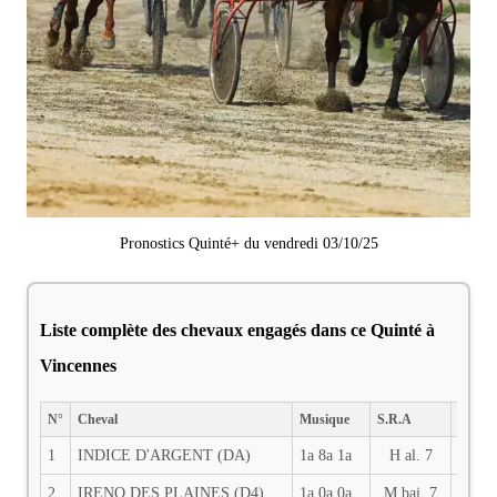
Pronostics Quinté+ du vendredi 03/10/25
Liste complète des chevaux engagés dans ce Quinté à
Vincennes
N°
Cheval
Musique
S.R.A
DIST.
1
INDICE D'ARGENT (DA)
1a 8a 1a
H al. 7
2700
2
IRENO DES PLAINES (D4)
1a 0a 0a
M bai. 7
2700