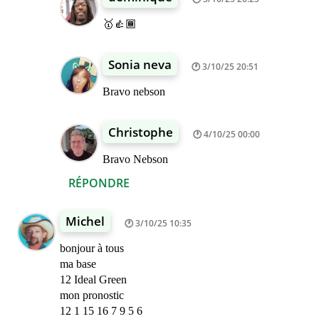
🥇👍🏾
Sonia neva
3/10/25 20:51
Bravo nebson
Christophe
4/10/25 00:00
Bravo Nebson
RÉPONDRE
Michel
3/10/25 10:35
bonjour à tous
ma base
12 Ideal Green
mon pronostic
12 1 15 16 7 9 5 6