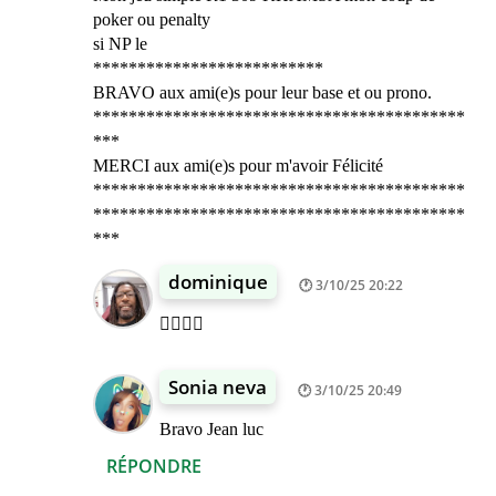
poker ou penalty
si NP le
**************************
BRAVO aux ami(e)s pour leur base et ou prono.
******************************************
***
MERCI aux ami(e)s pour m'avoir Félicité
******************************************
******************************************
***
dominique
3/10/25 20:22
👍🏾👍🏾
Sonia neva
3/10/25 20:49
Bravo Jean luc
RÉPONDRE