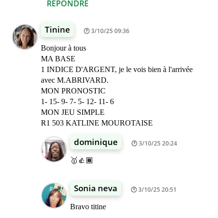
RÉPONDRE
Tinine
3/10/25 09:36
Bonjour à tous
MA BASE
1 INDICE D'ARGENT, je le vois bien à l'arrivée
avec M.ABRIVARD.
MON PRONOSTIC
1- 15- 9- 7- 5- 12- 11- 6
MON JEU SIMPLE
R1 503 KATLINE MOUROTAISE
dominique
3/10/25 20:24
🥇👍🏾
Sonia neva
3/10/25 20:51
Bravo titine