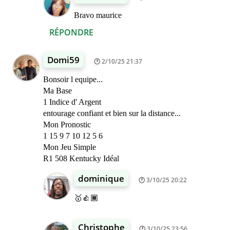
Bravo maurice
RÉPONDRE
Domi59
2/10/25 21:37
Bonsoir l equipe...
Ma Base
1 Indice d' Argent
entourage confiant et bien sur la distance...
Mon Pronostic
1 15 9 7 10 12 5 6
Mon Jeu Simple
R1 508 Kentucky Idéal
dominique
3/10/25 20:22
🥇👍🏾
Christophe
3/10/25 23:56