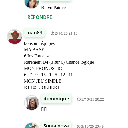
Bravo Patrice
RÉPONDRE
juan83
2/10/25 21:15
bonsoir l équipes
MA BASE
6 Iris Farceuse
Rarement D4 (3 sur 6).Chance logique
MON PRONOSTIC
6 . 7 . 9 . 15 . 1 . 5 . 12 . 11
MON JEU SIMPLE
R1 105 COLBERT
dominique
3/10/25 20:22
👍🏾
Sonia neva
3/10/25 20:49