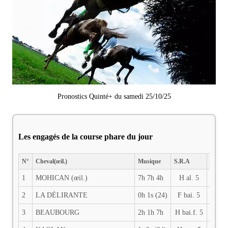
Pronostics Quinté+ du samedi 25/10/25
Les engagés de la course phare du jour
N°
Cheval(œil.)
Musique
S.R.A
PDS
1
MOHICAN (œil.)
7h 7h 4h
H al. 5
72
2
LA DÉLIRANTE
0h 1s (24)
F bai. 5
70.5
3
BEAUBOURG
2h 1h 7h
H bai.f. 5
70.5