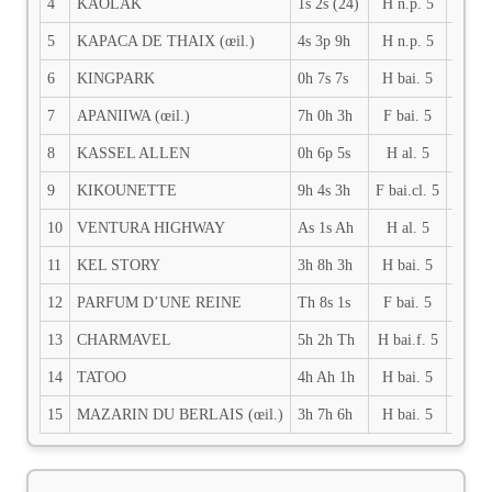
4
KAOLAK
1s 2s (24)
H n.p. 5
70.5
5
KAPACA DE THAIX (œil.)
4s 3p 9h
H n.p. 5
69.5
6
KINGPARK
0h 7s 7s
H bai. 5
68.5
7
APANIIWA (œil.)
7h 0h 3h
F bai. 5
68
8
KASSEL ALLEN
0h 6p 5s
H al. 5
67.5
9
KIKOUNETTE
9h 4s 3h
F bai.cl. 5
67
10
VENTURA HIGHWAY
As 1s Ah
H al. 5
66.5
11
KEL STORY
3h 8h 3h
H bai. 5
66
12
PARFUM D’UNE REINE
Th 8s 1s
F bai. 5
65
13
CHARMAVEL
5h 2h Th
H bai.f. 5
65
14
TATOO
4h Ah 1h
H bai. 5
64.5
15
MAZARIN DU BERLAIS (œil.)
3h 7h 6h
H bai. 5
62