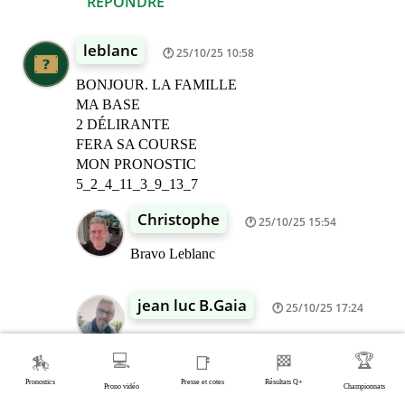
RÉPONDRE
leblanc
25/10/25 10:58
BONJOUR. LA FAMILLE
MA BASE
2 DÉLIRANTE
FERA SA COURSE
MON PRONOSTIC
5_2_4_11_3_9_13_7
Christophe
25/10/25 15:54
Bravo Leblanc
jean luc B.Gaia
25/10/25 17:24
leblanc bravo bonne soirée
💻
🏆
🏇
📑
🏁
Pronostics
Presse et cotes
Résultats Q+
Tinine
Prono vidéo
Championnats
25/10/25 18:00