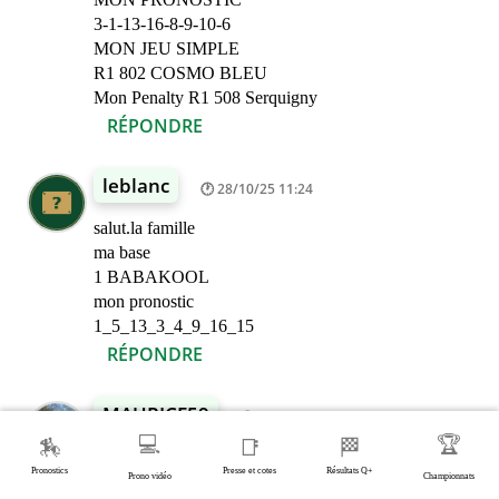
3-1-13-16-8-9-10-6
MON JEU SIMPLE
R1 802 COSMO BLEU
Mon Penalty R1 508 Serquigny
RÉPONDRE
leblanc
28/10/25 11:24
salut.la famille
ma base
1 BABAKOOL
mon pronostic
1_5_13_3_4_9_16_15
RÉPONDRE
MAURICE59
28/10/25 11:32
💻
🏆
🏇
📑
🏁
Bonjour
Pronostics
Presse et cotes
Résultats Q+
Ma base
Prono vidéo
Championnats