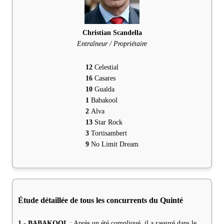
Christian Scandella
Entraîneur / Propriétaire
12
Celestial
16
Casares
10
Gualda
1
Babakool
2
Alva
13
Star Rock
3
Tortisambert
9
No Limit Dream
Étude détaillée de tous les concurrents du Quinté
1 - BABAKOOL
: Après un été compliqué, il a rassuré dans le