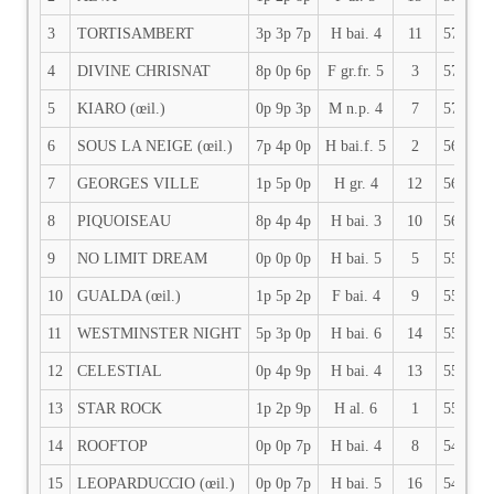
3
TORTISAMBERT
3p 3p 7p
H bai. 4
11
57
S
4
DIVINE CHRISNAT
8p 0p 6p
F gr.fr. 5
3
57
M
5
KIARO (œil.)
0p 9p 3p
M n.p. 4
7
57
T
6
SOUS LA NEIGE (œil.)
7p 4p 0p
H bai.f. 5
2
56
C
7
GEORGES VILLE
1p 5p 0p
H gr. 4
12
56
M
8
PIQUOISEAU
8p 4p 4p
H bai. 3
10
56
E
9
NO LIMIT DREAM
0p 0p 0p
H bai. 5
5
55.5
M
10
GUALDA (œil.)
1p 5p 2p
F bai. 4
9
55.5
C
11
WESTMINSTER NIGHT
5p 3p 0p
H bai. 6
14
55.5
A
12
CELESTIAL
0p 4p 9p
H bai. 4
13
55.5
T
13
STAR ROCK
1p 2p 9p
H al. 6
1
55
A
14
ROOFTOP
0p 0p 7p
H bai. 4
8
54.5
E
15
LEOPARDUCCIO (œil.)
0p 0p 7p
H bai. 5
16
54
M