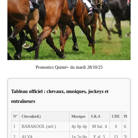
Pronostics Quinté+ du mardi 28/10/25
Tableau officiel : chevaux, musiques, jockeys et
entraîneurs
N°
Cheval(œil.)
Musique
S.R.A
CDE
PDS
J
1
BABAKOOL (œil.)
4p 0p 4p
M bai. 4
6
61
M
2
ALVA
1p 2p 8p
F al. 5
15
59
A