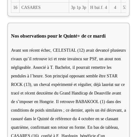
16
CASARES
3p 1p 3p
H bai.f. 4
4
53.5
E
Nos observations pour le Quinté+ de ce mardi
Avant son récent échec, CELESTIAL (12) avait devancé plusieurs
rivaux qu’il retrouve ici et reste invaincu sur PSF, un atout non
négligeable. Associé à T. Bachelot, il pourrait remettre les
pendules à l’heure. Son principal opposant semble être STAR
ROCK (13), un cheval expérimenté et régulier, déjà lauréat sur ce
tracé et récent deuxième du Grand Handicap de Deauville avant
de s’imposer en Hongrie. Il retrouve BABAKOOL (1) dans des
conditions de poids similaires ; ce dernier, après un été décevant, a
rassuré dans le Quinté de référence du 4 octobre en se classant
quatrième, confirmant son retour en forme. En bas de tableau,
CASARES (16), confié à E. Hardouin, bénéficie d’un