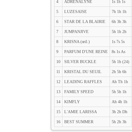
4
ADRENALYNE
1s 1h 1s
5
LUZESAISE
7h 1h 1h
6
STAR DE LA BLAIRIE
6h 3h 3h
7
JUMPANJIVE
5h 1h 2h
8
KRISNA (œil.)
1s 7s 5s
9
PARFUM D'UNE REINE
8s 1s As
10
SILVER BUCKLE
5h 1h (24)
11
KRISTAL DU SEUIL
2h 5h 6h
12
LEADING RAFFLES
Ah Th 1h
13
FAMILY SPEED
5h 5h 1h
14
KIMFLY
Ah 4h 1h
15
L'AMIE LARISSA
3h 2h Dh
16
BEST SUMMER
5h 2h 3h