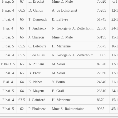
F n.p. 5
67
L. Brechet
Mme D. Mele
73020
6/1
F n.p. 4
66.5
D. Gallon
A. de Boisbrunet
73285
12/1
F bai. 4
66
T. Dumouch
B. Lefèvre
51745
22/1
F gr. 4
66
T. Andrieux
N. George & A. Zetterholm
22550
24/1
F bai. 5
66
J. Charron
Mme D. Mele
59195
15/1
F bai. 5
65.5
C. Lefebvre
H. Mérienne
75375
16/1
F bai. 4
65.5
F. de Giles
N. George & A. Zetterholm
19065
11/1
F bai.f. 5
65
A. Zuliani
M. Seror
87520
12/1
F bai. 4
65
B. Frost
M. Seror
22930
17/1
F al. 4
64
K. Nabet
Y. Fouin
24340
21/1
F bai. 5
64
R. Mayeur
E. Grall
23310
24/1
F bai. 4
63.5
J. Gainford
H. Mérienne
8670
15/1
F bai. 5
62
P. Phokaew
Mme S. Rakotoniaina
9935
45/1