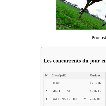
Pronost
Les concurrents du jour en
N°
Cheval(œil.)
Musique
1
OCRE
Ts 3s 1h
2
GINO'S LINE
4s 1h 1h
3
BALLING DE JUILLEY
2s 4s 8h