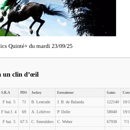
ics Quinté+ du mardi 23/09/25
 un clin d’œil
S.R.A
PDS
Jockey
Entraîneur
Gains
Cote
F bai. 5
71
B. Lestrade
J. B. de Balanda
122140
10/1
F bai.f. 4
69
A. Lelièvre
P. Dolle
58040
19/1
F bai. 5
67.5
C. Smeulders
C. Weber
67930
7/1