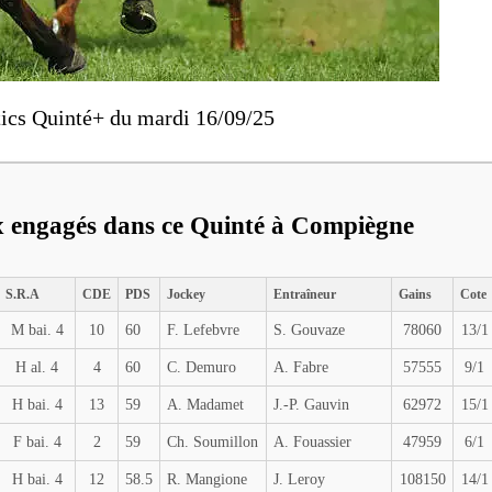
ics Quinté+ du mardi 16/09/25
x engagés dans ce Quinté à Compiègne
S.R.A
CDE
PDS
Jockey
Entraîneur
Gains
Cote
M bai. 4
10
60
F. Lefebvre
S. Gouvaze
78060
13/1
H al. 4
4
60
C. Demuro
A. Fabre
57555
9/1
H bai. 4
13
59
A. Madamet
J.-P. Gauvin
62972
15/1
F bai. 4
2
59
Ch. Soumillon
A. Fouassier
47959
6/1
H bai. 4
12
58.5
R. Mangione
J. Leroy
108150
14/1