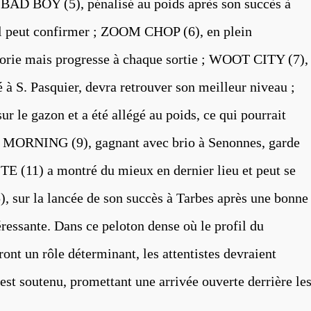
 ; BAD BOY (5), pénalisé au poids après son succès à
l peut confirmer ; ZOOM CHOP (6), en plein
orie mais progresse à chaque sortie ; WOOT CITY (7),
é à S. Pasquier, devra retrouver son meilleur niveau ;
e gazon et a été allégé au poids, ce qui pourrait
EP MORNING (9), gagnant avec brio à Senonnes, garde
 (11) a montré du mieux en dernier lieu et peut se
5), sur la lancée de son succès à Tarbes après une bonne
téressante. Dans ce peloton dense où le profil du
eront un rôle déterminant, les attentistes devraient
est soutenu, promettant une arrivée ouverte derrière le