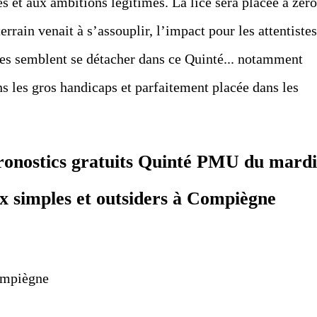
és et aux ambitions légitimes. La lice sera placée à zéro
rrain venait à s’assouplir, l’impact pour les attentistes
ites semblent se détacher dans ce Quinté... notamment
 les gros handicaps et parfaitement placée dans les
pronostics gratuits Quinté PMU du mardi
x simples et outsiders à Compiègne
ompiègne