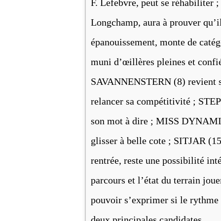
F. Lefebvre, peut se réhabiliter
Longchamp, aura à prouver qu’i
épanouissement, monte de catég
muni d’œillères pleines et confi
SAVANNENSTERN (8) revient sur l
relancer sa compétitivité ; ST
son mot à dire ; MISS DYNAMITE
glisser à belle cote ; SITJAR (1
rentrée, reste une possibilité in
parcours et l’état du terrain jou
pouvoir s’exprimer si le rythme 
deux principales candidates.