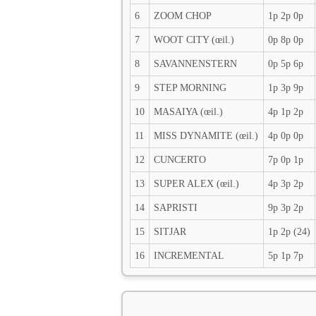
6
ZOOM CHOP
1p 2p 0p
7
WOOT CITY (œil.)
0p 8p 0p
8
SAVANNENSTERN
0p 5p 6p
9
STEP MORNING
1p 3p 9p
10
MASAIYA (œil.)
4p 1p 2p
11
MISS DYNAMITE (œil.)
4p 0p 0p
12
CUNCERTO
7p 0p 1p
13
SUPER ALEX (œil.)
4p 3p 2p
14
SAPRISTI
9p 3p 2p
15
SITJAR
1p 2p (24)
16
INCREMENTAL
5p 1p 7p