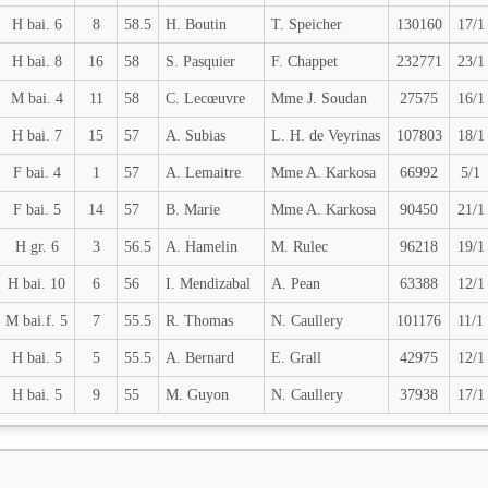
H bai. 6
8
58.5
H. Boutin
T. Speicher
130160
17/1
H bai. 8
16
58
S. Pasquier
F. Chappet
232771
23/1
M bai. 4
11
58
C. Lecœuvre
Mme J. Soudan
27575
16/1
H bai. 7
15
57
A. Subias
L. H. de Veyrinas
107803
18/1
F bai. 4
1
57
A. Lemaitre
Mme A. Karkosa
66992
5/1
F bai. 5
14
57
B. Marie
Mme A. Karkosa
90450
21/1
H gr. 6
3
56.5
A. Hamelin
M. Rulec
96218
19/1
H bai. 10
6
56
I. Mendizabal
A. Pean
63388
12/1
M bai.f. 5
7
55.5
R. Thomas
N. Caullery
101176
11/1
H bai. 5
5
55.5
A. Bernard
E. Grall
42975
12/1
H bai. 5
9
55
M. Guyon
N. Caullery
37938
17/1