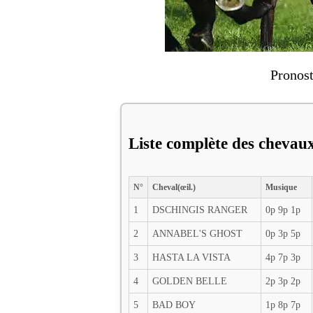
Pronost
Liste complète des chevau
N°
Cheval(œil.)
Musique
1
DSCHINGIS RANGER
0p 9p 1p
2
ANNABEL'S GHOST
0p 3p 5p
3
HASTA LA VISTA
4p 7p 3p
4
GOLDEN BELLE
2p 3p 2p
5
BAD BOY
1p 8p 7p