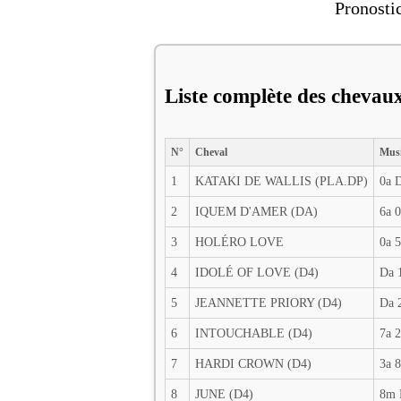
Pronosti
Liste complète des chevau
N°
Cheval
Mus
1
KATAKI DE WALLIS (PLA.DP)
0a 
2
IQUEM D'AMER (DA)
6a 0
3
HOLÉRO LOVE
0a 
4
IDOLÉ OF LOVE (D4)
Da 
5
JEANNETTE PRIORY (D4)
Da 
6
INTOUCHABLE (D4)
7a 2
7
HARDI CROWN (D4)
3a 8
8
JUNE (D4)
8m 