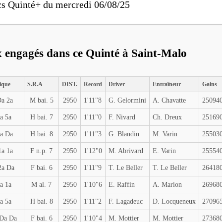
cs Quinté+ du mercredi 06/08/25
x engagés dans ce Quinté à Saint-Malo
ique
S.R.A
DIST.
Record
Driver
Entraîneur
Gains
Da 2a
M bai. 5
2950
1'11"8
G. Gelormini
A. Chavatte
25094
a 5a
H bai. 7
2950
1'11"0
F. Nivard
Ch. Dreux
25169
5a Da
H bai. 8
2950
1'11"3
G. Blandin
M. Varin
25503
1a 1a
F n.p. 7
2950
1'12"0
M. Abrivard
E. Varin
25554
2a Da
F bai. 6
2950
1'11"9
T. Le Beller
T. Le Beller
26418
a 1a
M al. 7
2950
1'10"6
E. Raffin
A. Marion
26968
a 5a
H bai. 8
2950
1'11"2
F. Lagadeuc
D. Locqueneux
27096
Da Da
F bai. 6
2950
1'10"4
M. Mottier
M. Mottier
27368