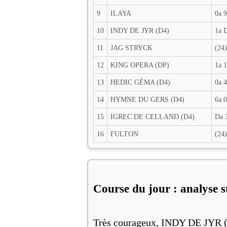
9
ILAYA
0a 
10
INDY DE JYR (D4)
1a 
11
JAG STRYCK
(24)
12
KING OPERA (DP)
1a 1
13
HEDIC GÉMA (D4)
0a 4
14
HYМNE DU GERS (D4)
6a 0
15
IGREC DE CELLAND (D4)
Da 
16
FULTON
(24
Course du jour : analyse s
Très courageux, INDY DE JYR (10