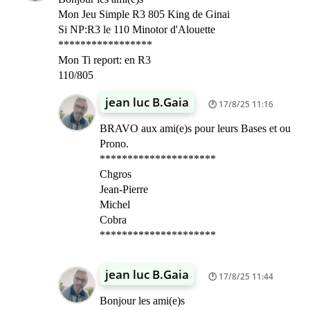
Mon Jeu Simple R3 805 King de Ginai
Si NP:R3 le 110 Minotor d'Alouette
*****************
Mon Ti report: en R3
110/805
jean luc B.Gaia
17/8/25 11:16
BRAVO aux ami(e)s pour leurs Bases et ou
Prono.
*********************
Chgros
Jean-Pierre
Michel
Cobra
*********************
jean luc B.Gaia
17/8/25 11:44
Bonjour les ami(e)s