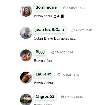
dominique
17/8/25 15:30
Bravo cobra 🥈👍🏾
jean luc B.Gaia
17/8/25 16:01
Cobra Bravo Bon aprés midi
Biggi
17/8/25 16:03
Bravo cobra
Laurent
17/8/25 16:49
Bravo Cobra
Chgros 62
17/8/25 18:16