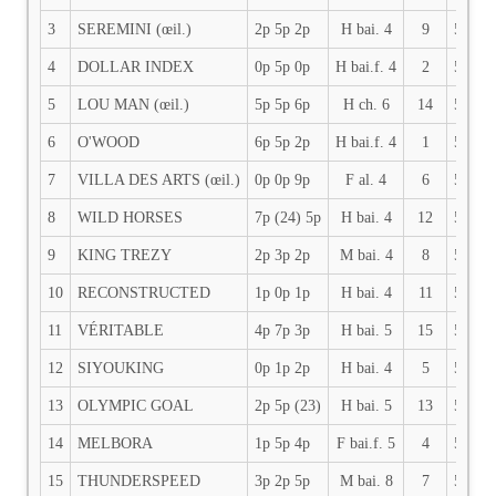
3
SEREMINI (œil.)
2p 5p 2p
H bai. 4
9
59
4
DOLLAR INDEX
0p 5p 0p
H bai.f. 4
2
58.5
5
LOU MAN (œil.)
5p 5p 6p
H ch. 6
14
58
6
O'WOOD
6p 5p 2p
H bai.f. 4
1
58
7
VILLA DES ARTS (œil.)
0p 0p 9p
F al. 4
6
58
8
WILD HORSES
7p (24) 5p
H bai. 4
12
58
9
KING TREZY
2p 3p 2p
M bai. 4
8
57.5
10
RECONSTRUCTED
1p 0p 1p
H bai. 4
11
57.5
11
VÉRITABLE
4p 7p 3p
H bai. 5
15
57
12
SIYOUKING
0p 1p 2p
H bai. 4
5
56.5
13
OLYMPIC GOAL
2p 5p (23)
H bai. 5
13
56.5
14
MELBORA
1p 5p 4p
F bai.f. 5
4
56
15
THUNDERSPEED
3p 2p 5p
M bai. 8
7
56