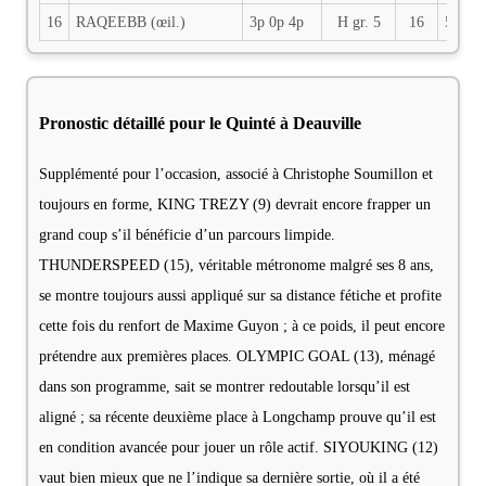
16
RAQEEBB (œil.)
3p 0p 4p
H gr. 5
16
56
Pronostic détaillé pour le Quinté à Deauville
Supplémenté pour l’occasion, associé à Christophe Soumillon et
toujours en forme, KING TREZY (9) devrait encore frapper un
grand coup s’il bénéficie d’un parcours limpide.
THUNDERSPEED (15), véritable métronome malgré ses 8 ans,
se montre toujours aussi appliqué sur sa distance fétiche et profite
cette fois du renfort de Maxime Guyon ; à ce poids, il peut encore
prétendre aux premières places. OLYMPIC GOAL (13), ménagé
dans son programme, sait se montrer redoutable lorsqu’il est
aligné ; sa récente deuxième place à Longchamp prouve qu’il est
en condition avancée pour jouer un rôle actif. SIYOUKING (12)
vaut bien mieux que ne l’indique sa dernière sortie, où il a été