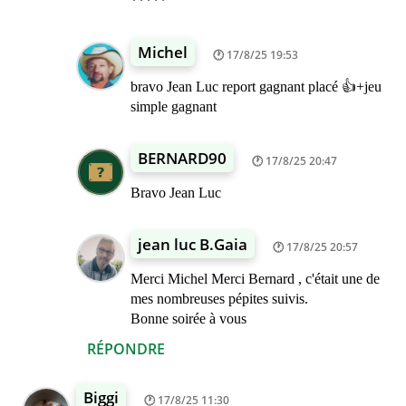
*****
Michel
17/8/25 19:53
bravo Jean Luc report gagnant placé 👍+jeu
simple gagnant
BERNARD90
17/8/25 20:47
Bravo Jean Luc
jean luc B.Gaia
17/8/25 20:57
Merci Michel Merci Bernard , c'était une de
mes nombreuses pépites suivis.
Bonne soirée à vous
RÉPONDRE
Biggi
17/8/25 11:30