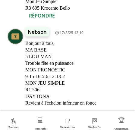
Mon Jeu Simple
R3 605 Krocanto Bello
RÉPONDRE
Nebson
17/8/25 12:10
Bonjour à tous,
MA BASE
5 LOU MAN
Trouble fête en puissance
MON PRONOSTIC
9-15-16-5-6-12-13-2
MON JEU SIMPLE
R1 506
DAYTONA
Revient à l'échelon inférieur on fonce
💻
🏆
🏇
📑
🏁
dominique
17/8/25 15:33
Pronostics
Presse et cotes
Résultats Q+
Prono vidéo
Championnats
Bravo nebson👍🏾