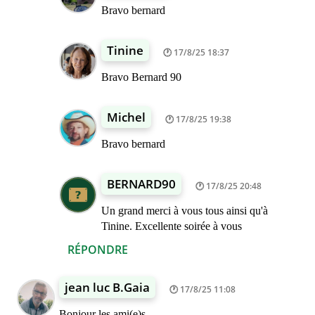
Bravo bernard
Tinine
17/8/25 18:37
Bravo Bernard 90
Michel
17/8/25 19:38
Bravo bernard
BERNARD90
17/8/25 20:48
Un grand merci à vous tous ainsi qu'à
Tinine. Excellente soirée à vous
RÉPONDRE
jean luc B.Gaia
17/8/25 11:08
Bonjour les ami(e)s