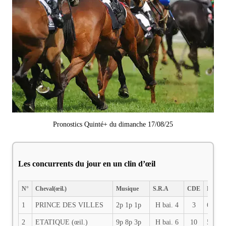
Pronostics Quinté+ du dimanche 17/08/25
Les concurrents du jour en un clin d’œil
N°
Cheval(œil.)
Musique
S.R.A
CDE
PDS
1
PRINCE DES VILLES
2p 1p 1p
H bai. 4
3
60
2
ETATIQUE (œil.)
9p 8p 3p
H bai. 6
10
59