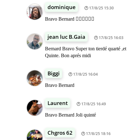
dominique
17/8/25 15:30
Bravo Bernard 👍🏾👍🏾👍🏾
jean luc B.Gaia
17/8/25 16:03
Bernard Bravo Super ton tierdé quarté ,et
Quinte. Bon aprés midi
Biggi
17/8/25 16:04
Bravo Bernard
Laurent
17/8/25 16:49
Bravo Bernard Joli quinté
Chgros 62
17/8/25 18:16