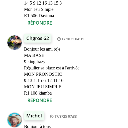
14 5 9 12 16 13 15 3
Mon Jeu Simple
R1 506 Daytona
RÉPONDRE
Chgros 62
17/8/25 04:31
Bonjour les ami (e)s
MA BASE
9 king trazy
Régulier sa place est à l'arrivée
MON PRONOSTIC
9-13-1-15-6-12-11-16
MON JEU SIMPLE
R1 108 kiamba
RÉPONDRE
Michel
17/8/25 07:33
Bonjour à tous