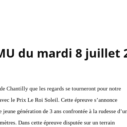
Accéder au contenu principal
MU du mardi 8 juillet 
de Chantilly que les regards se tourneront pour notre
vec le Prix Le Roi Soleil. Cette épreuve s’annonce
 jeune génération de 3 ans confrontée à la rudesse d’u
ètres. Dans cette épreuve disputée sur un terrain