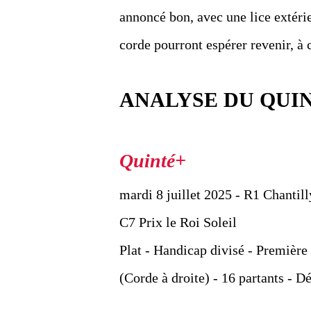
annoncé bon, avec une lice extérie
corde pourront espérer revenir, à
ANALYSE DU QUI
mardi 8 juillet 2025 - R1 Chantill
C7 Prix le Roi Soleil
Plat - Handicap divisé - Première 
(Corde à droite) - 16 partants - D