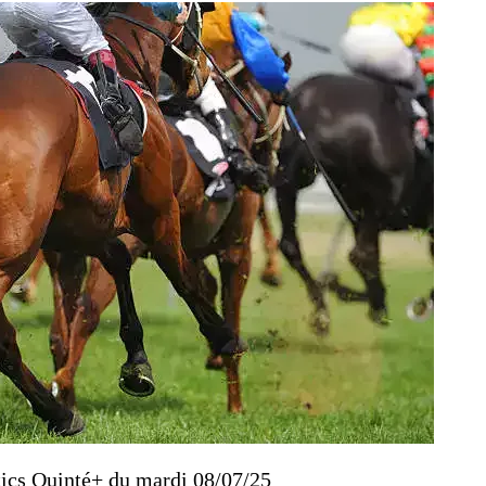
ics Quinté+ du mardi 08/07/25