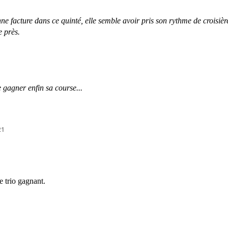
nne facture dans ce quinté, elle semble avoir pris son rythme de croisièr
e près.
e gagner enfin sa course...
21
e trio gagnant.