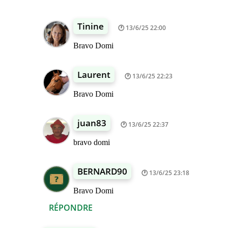
Tinine
13/6/25 22:00
Bravo Domi
Laurent
13/6/25 22:23
Bravo Domi
juan83
13/6/25 22:37
bravo domi
BERNARD90
13/6/25 23:18
Bravo Domi
RÉPONDRE