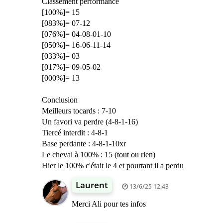
Classement performance
[100%]= 15
[083%]= 07-12
[076%]= 04-08-01-10
[050%]= 16-06-11-14
[033%]= 03
[017%]= 09-05-02
[000%]= 13
Conclusion
Meilleurs tocards : 7-10
Un favori va perdre (4-8-1-16)
Tiercé interdit : 4-8-1
Base perdante : 4-8-1-10xr
Le cheval à 100% : 15 (tout ou rien)
Hier le 100% c'était le 4 et pourtant il a perdu
Laurent
13/6/25 12:43
Merci Ali pour tes infos