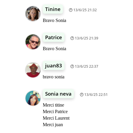
Tinine
13/6/25 21:32
Bravo Sonia
Patrice
13/6/25 21:39
Bravo Sonia
juan83
13/6/25 22:37
bravo sonia
Sonia neva
13/6/25 22:51
Merci titine
Merci Patrice
Merci Laurent
Merci juan