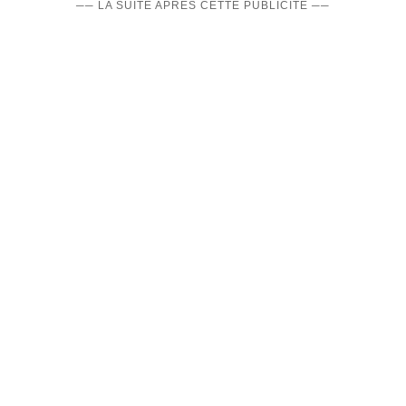
── LA SUITE APRÈS CETTE PUBLICITÉ ──