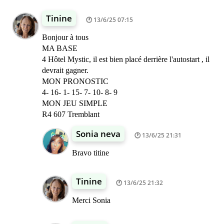
Tinine
13/6/25 07:15
Bonjour à tous
MA BASE
4 Hôtel Mystic, il est bien placé derrière l'autostart , il
devrait gagner.
MON PRONOSTIC
4- 16- 1- 15- 7- 10- 8- 9
MON JEU SIMPLE
R4 607 Tremblant
Sonia neva
13/6/25 21:31
Bravo titine
Tinine
13/6/25 21:32
Merci Sonia