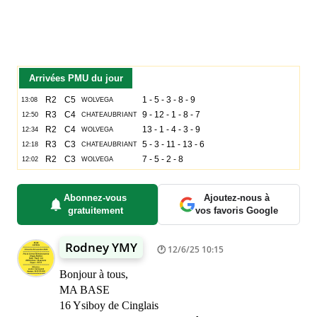
Arrivées PMU du jour
Abonnez-vous
Ajoutez-nous à
gratuitement
vos favoris Google
Rodney YMY
12/6/25 10:15
Bonjour à tous,
MA BASE
16 Ysiboy de Cinglais