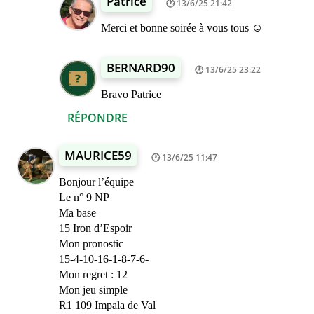
Patrice
13/6/25 21:42
Merci et bonne soirée à vous tous ☺️
BERNARD90
13/6/25 23:22
Bravo Patrice
RÉPONDRE
MAURICE59
13/6/25 11:47
Bonjour l’équipe
Le n° 9 NP
Ma base
15 Iron d’Espoir
Mon pronostic
15-4-10-16-1-8-7-6-
Mon regret : 12
Mon jeu simple
R1 109 Impala de Val