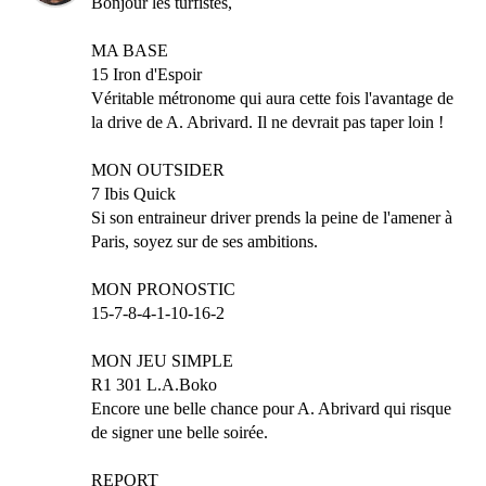
Bonjour les turfistes,
MA BASE
15 Iron d'Espoir
Véritable métronome qui aura cette fois l'avantage de
la drive de A. Abrivard. Il ne devrait pas taper loin !
MON OUTSIDER
7 Ibis Quick
Si son entraineur driver prends la peine de l'amener à
Paris, soyez sur de ses ambitions.
MON PRONOSTIC
15-7-8-4-1-10-16-2
MON JEU SIMPLE
R1 301 L.A.Boko
Encore une belle chance pour A. Abrivard qui risque
de signer une belle soirée.
REPORT