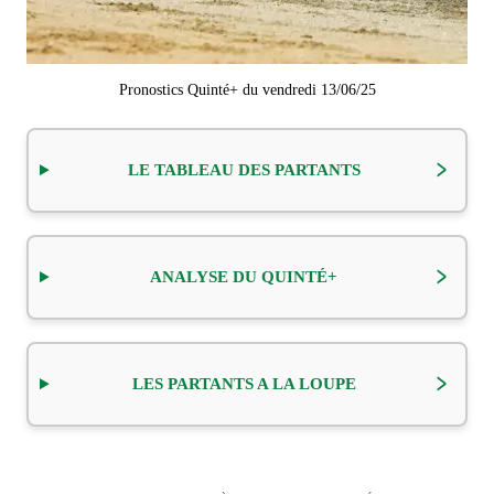
Pronostics Quinté+ du vendredi 13/06/25
LE TABLEAU DES PARTANTS
ANALYSE DU QUINTÉ+
LES PARTANTS A LA LOUPE