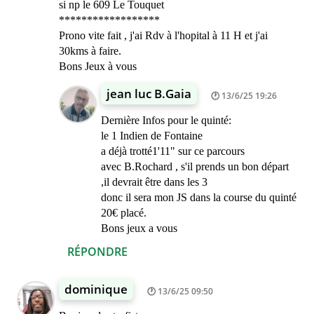
si np le 609 Le Touquet
******************
Prono vite fait , j'ai Rdv à l'hopital à 11 H et j'ai
30kms à faire.
Bons Jeux à vous
jean luc B.Gaia
13/6/25 19:26
Dernière Infos pour le quinté:
le 1 Indien de Fontaine
a déjà trotté1'11" sur ce parcours
avec B.Rochard , s'il prends un bon départ
,il devrait être dans les 3
donc il sera mon JS dans la course du quinté
20€ placé.
Bons jeux a vous
RÉPONDRE
dominique
13/6/25 09:50