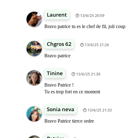
Laurent
13/6/25 20:59
Bravo patrice tu es le chef de fil, joli coup
Chgros 62
13/6/25 21:26
Bravo patrice
Tinine
13/6/25 21:30
Bravo Patrice !
Tu es trop fort en ce moment
Sonia neva
13/6/25 21:33
Bravo Patrice tierce ordre