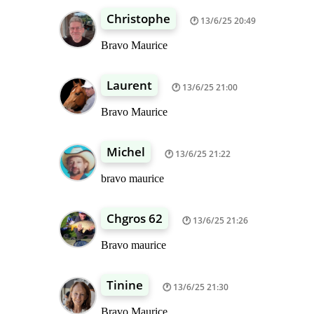
Christophe
13/6/25 20:49
Bravo Maurice
Laurent
13/6/25 21:00
Bravo Maurice
Michel
13/6/25 21:22
bravo maurice
Chgros 62
13/6/25 21:26
Bravo maurice
Tinine
13/6/25 21:30
Bravo Maurice