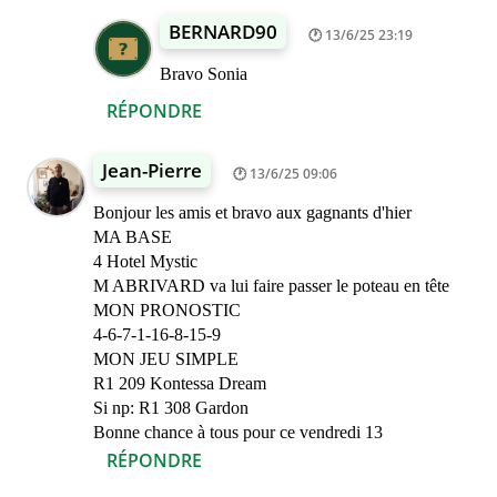
BERNARD90
13/6/25 23:19
Bravo Sonia
RÉPONDRE
Jean-Pierre
13/6/25 09:06
Bonjour les amis et bravo aux gagnants d'hier
MA BASE
4 Hotel Mystic
M ABRIVARD va lui faire passer le poteau en tête
MON PRONOSTIC
4-6-7-1-16-8-15-9
MON JEU SIMPLE
R1 209 Kontessa Dream
Si np: R1 308 Gardon
Bonne chance à tous pour ce vendredi 13
RÉPONDRE