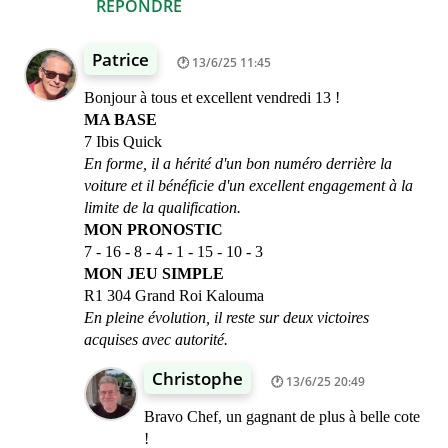
RÉPONDRE
Patrice
13/6/25 11:45
Bonjour à tous et excellent vendredi 13 !
MA BASE
7 Ibis Quick
En forme, il a hérité d'un bon numéro derrière la
voiture et il bénéficie d'un excellent engagement à la
limite de la qualification.
MON PRONOSTIC
7 - 16 - 8 - 4 - 1 - 15 - 10 - 3
MON JEU SIMPLE
R1 304 Grand Roi Kalouma
En pleine évolution, il reste sur deux victoires
acquises avec autorité.
Christophe
13/6/25 20:49
Bravo Chef, un gagnant de plus à belle cote
!