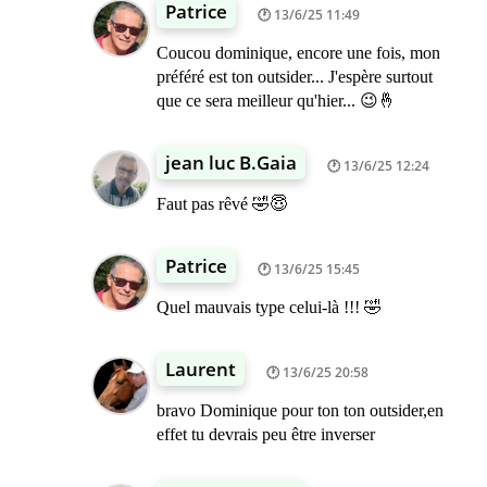
Patrice
13/6/25 11:49
Coucou dominique, encore une fois, mon
préféré est ton outsider... J'espère surtout
que ce sera meilleur qu'hier... 😉🤞
jean luc B.Gaia
13/6/25 12:24
Faut pas rêvé 🤣😇
Patrice
13/6/25 15:45
Quel mauvais type celui-là !!! 🤣
Laurent
13/6/25 20:58
bravo Dominique pour ton ton outsider,en
effet tu devrais peu être inverser