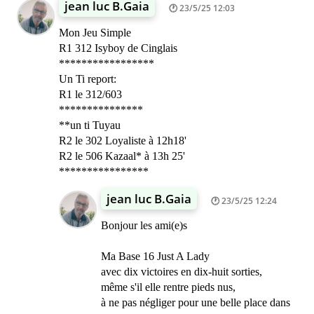
jean luc B.Gaia
23/5/25 12:03
Mon Jeu Simple
R1 312 Isyboy de Cinglais
*****************
Un Ti report:
R1 le 312/603
***************
**un ti Tuyau
R2 le 302 Loyaliste à 12h18'
R2 le 506 Kazaal* à 13h 25'
****************
jean luc B.Gaia
23/5/25 12:24
Bonjour les ami(e)s
Ma Base 16 Just A Lady
avec dix victoires en dix-huit sorties,
même s'il elle rentre pieds nus,
à ne pas négliger pour une belle place dans