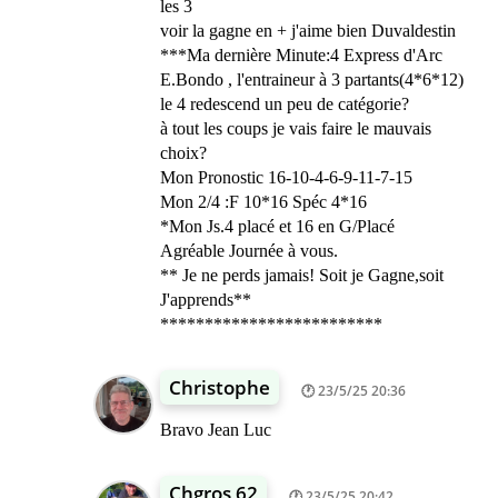
les 3
voir la gagne en + j'aime bien Duvaldestin
***Ma dernière Minute:4 Express d'Arc
E.Bondo , l'entraineur à 3 partants(4*6*12)
le 4 redescend un peu de catégorie?
à tout les coups je vais faire le mauvais
choix?
Mon Pronostic 16-10-4-6-9-11-7-15
Mon 2/4 :F 10*16 Spéc 4*16
*Mon Js.4 placé et 16 en G/Placé
Agréable Journée à vous.
** Je ne perds jamais! Soit je Gagne,soit
J'apprends**
*************************
Christophe
23/5/25 20:36
Bravo Jean Luc
Chgros 62
23/5/25 20:42