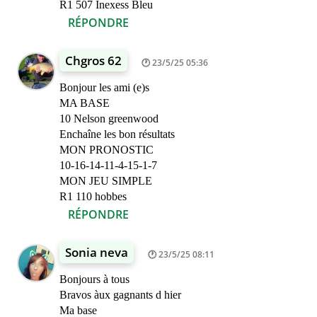
R1 507 Inexess Bleu
RÉPONDRE
Chgros 62
23/5/25 05:36
Bonjour les ami (e)s
MA BASE
10 Nelson greenwood
Enchaîne les bon résultats
MON PRONOSTIC
10-16-14-11-4-15-1-7
MON JEU SIMPLE
R1 110 hobbes
RÉPONDRE
Sonia neva
23/5/25 08:11
Bonjours à tous
Bravos àux gagnants d hier
Ma base