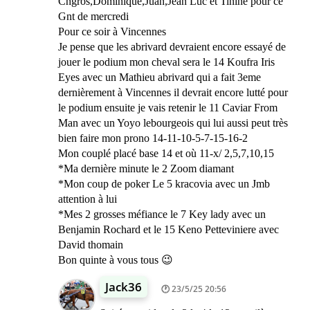
Chgros,Dominique,Juan,Jean Luc et Tinine pour ce
Gnt de mercredi
Pour ce soir à Vincennes
Je pense que les abrivard devraient encore essayé de
jouer le podium mon cheval sera le 14 Koufra Iris
Eyes avec un Mathieu abrivard qui a fait 3eme
dernièrement à Vincennes il devrait encore lutté pour
le podium ensuite je vais retenir le 11 Caviar From
Man avec un Yoyo lebourgeois qui lui aussi peut très
bien faire mon prono 14-11-10-5-7-15-16-2
Mon couplé placé base 14 et où 11-x/ 2,5,7,10,15
*Ma dernière minute le 2 Zoom diamant
*Mon coup de poker Le 5 kracovia avec un Jmb
attention à lui
*Mes 2 grosses méfiance le 7 Key lady avec un
Benjamin Rochard et le 15 Keno Petteviniere avec
David thomain
Bon quinte à vous tous 😉
Jack36
23/5/25 20:56