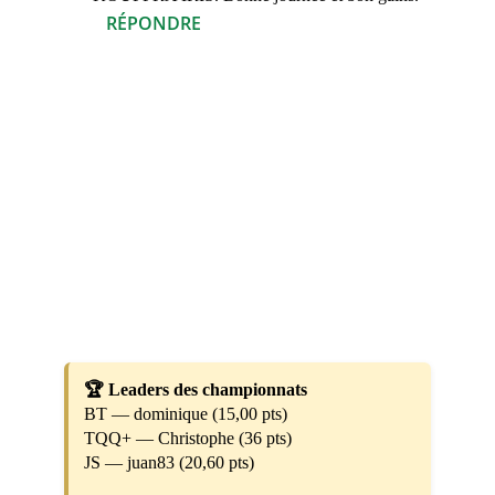
RÉPONDRE
🏆 Leaders des championnats
BT — dominique (15,00 pts)
TQQ+ — Christophe (36 pts)
JS — juan83 (20,60 pts)