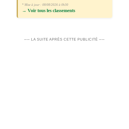
* Mise à jour : 08/08/2026 à 0h30
→
Voir tous les classements
── LA SUITE APRÈS CETTE PUBLICITÉ ──