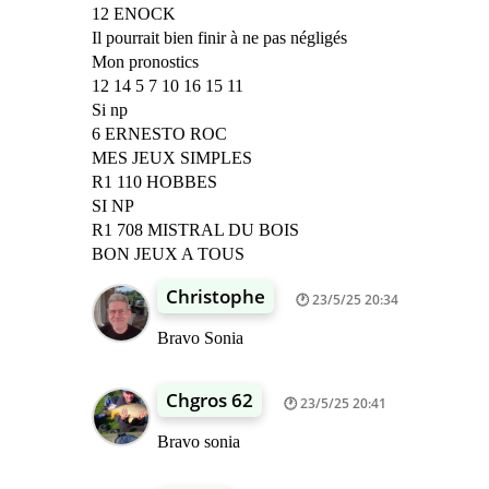
12 ENOCK
Il pourrait bien finir à ne pas négligés
Mon pronostics
12 14 5 7 10 16 15 11
Si np
6 ERNESTO ROC
MES JEUX SIMPLES
R1 110 HOBBES
SI NP
R1 708 MISTRAL DU BOIS
BON JEUX A TOUS
Christophe
23/5/25 20:34
Bravo Sonia
Chgros 62
23/5/25 20:41
Bravo sonia