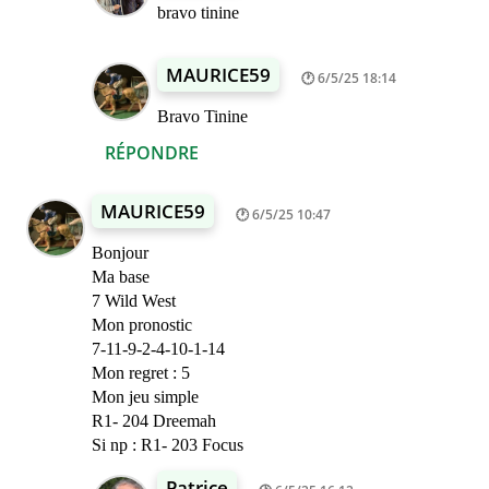
bravo tinine
MAURICE59
6/5/25 18:14
Bravo Tinine
RÉPONDRE
MAURICE59
6/5/25 10:47
Bonjour
Ma base
7 Wild West
Mon pronostic
7-11-9-2-4-10-1-14
Mon regret : 5
Mon jeu simple
R1- 204 Dreemah
Si np : R1- 203 Focus
Patrice