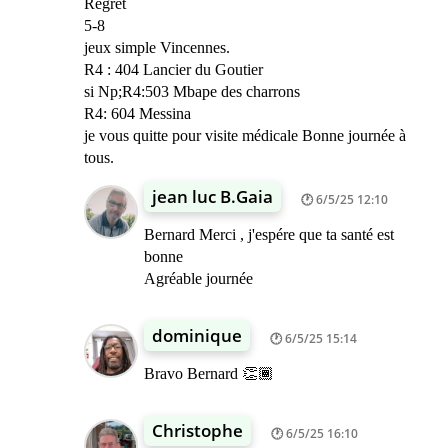
Regret
5-8
jeux simple Vincennes.
R4 : 404 Lancier du Goutier
si Np;R4:503 Mbape des charrons
R4: 604 Messina
je vous quitte pour visite médicale Bonne journée à
tous.
jean luc B.Gaia
6/5/25 12:10
Bernard Merci , j'espére que ta santé est
bonne
Agréable journée
dominique
6/5/25 15:14
Bravo Bernard 👏🏾
Christophe
6/5/25 16:10