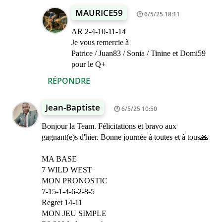
MAURICE59
6/5/25 18:11
AR 2-4-10-11-14
Je vous remercie à
Patrice / Juan83 / Sonia / Tinine et Domi59
pour le Q+
RÉPONDRE
Jean-Baptiste
6/5/25 10:50
Bonjour la Team. Félicitations et bravo aux
gagnant(e)s d'hier. Bonne journée à toutes et à tous🙏
MA BASE
7 WILD WEST
MON PRONOSTIC
7-15-1-4-6-2-8-5
Regret 14-11
MON JEU SIMPLE