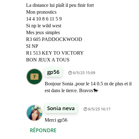
La distance lui plaît il peu finir fort
Mon pronostics
14 4 10 8 6 11 5 9
Si np le wild west
Mes jeux simples
R3 605 PADDOCKWOOD
SI NP
R1 513 KEY TO VICTORY
BON JEUX A TOUS
gp56
6/5/25 15:09
Bonjour Sonia ,pour le 14 0.5 m de plus et il
est dans le tierce. Bravos🐎
Sonia neva
6/5/25 16:17
Merci gp56
RÉPONDRE