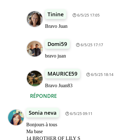
Tinine
6/5/25 17:05
Bravo Juan
Domi59
6/5/25 17:17
bravo juan
MAURICE59
6/5/25 18:14
Bravo Juan83
RÉPONDRE
Sonia neva
6/5/25 09:11
Bonjours à tous
Ma base
14 BROTHER OF LILY S