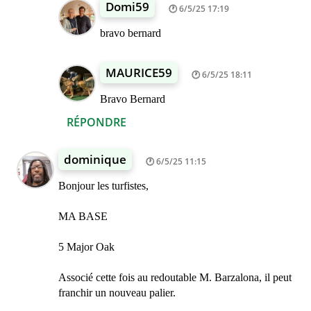
Domi59
6/5/25 17:19
bravo bernard
MAURICE59
6/5/25 18:11
Bravo Bernard
RÉPONDRE
dominique
6/5/25 11:15
Bonjour les turfistes,
MA BASE
5 Major Oak
Associé cette fois au redoutable M. Barzalona, il peut
franchir un nouveau palier.