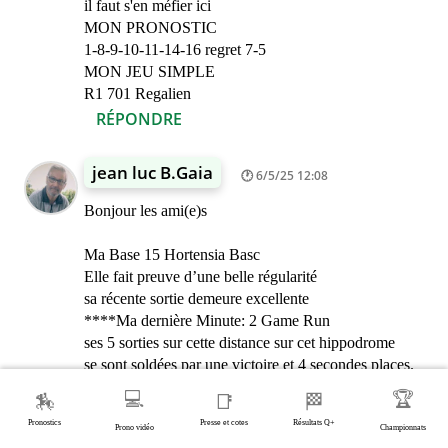
il faut s'en méfier ici
MON PRONOSTIC
1-8-9-10-11-14-16 regret 7-5
MON JEU SIMPLE
R1 701 Regalien
RÉPONDRE
jean luc B.Gaia
6/5/25 12:08
Bonjour les ami(e)s
Ma Base 15 Hortensia Basc
Elle fait preuve d’une belle régularité
sa récente sortie demeure excellente
****Ma dernière Minute: 2 Game Run
ses 5 sorties sur cette distance sur cet hippodrome
se sont soldées par une victoire et 4 secondes places.
il peut l'emporter.
💻
🏆
🏇
📑
🏁
Mon Pronostic 2-15-7-3-4-6-1-5
Pronostics
Presse et cotes
Résultats Q+
Regrets C/C 8
Prono vidéo
Championnats