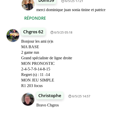
Domi59
6/5/25 17:21
merci dominique juan sonia tinine et patrice
RÉPONDRE
Chgros 62
6/5/25 05:18
Bonjour les ami (e)s
MA BASE
2 game run
Grand spécialiste de ligne droite
MON PRONOSTIC
2-4-5-7-9-14-8-15
Regret (s) : 11 -14
MON JEU SIMPLE
R1 203 focus
Christophe
6/5/25 14:57
Bravo Chgros