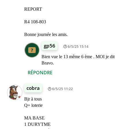
REPORT
R4 108-803
Bonne journée les amis.
gp56
6/5/25 15:14
Bien vue le 13 même 6 ème . MOI je dit
Bravo.
RÉPONDRE
cobra
6/5/25 11:22
Bjr à tous
Q+ loterie
MA BASE
1 DURYTME