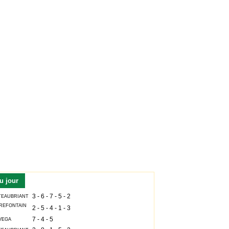
u jour