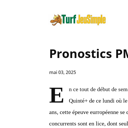
Pronostics P
mai 03, 2025
E
n ce tout de début de sem
Quinté+ de ce lundi où le
ans, cette épeuve eurropéenne se d
concurrents sont en lice, dont seu