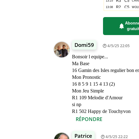
Abonne
gratui
Domi59
4/5/25 22:05
Bonsoir l equipe...
Ma Base
16 Gamin des Isles regulier bon en
Mon Pronostic
16 8 5 9 1 15 4 13 (2)
Mon Jeu Simple
R1 109 Melodie d'Amour
si np
R1 502 Happy de Touchyvon
RÉPONDRE
Patrice
4/5/25 22:22