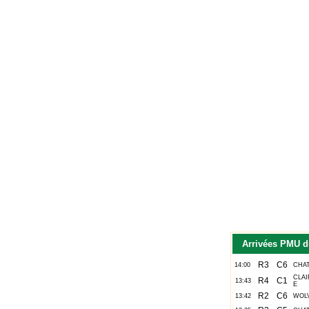
Arrivées PMU d