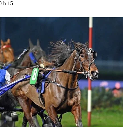
0 h 15