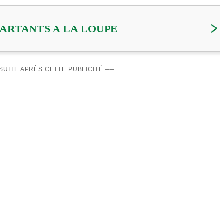
PARTANTS A LA LOUPE
 SUITE APRÈS CETTE PUBLICITÉ ──