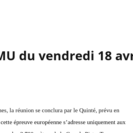
Accéder au contenu principal
MU du vendredi 18 avr
es, la réunion se conclura par le Quinté, prévu en
. cette épreuve européenne s’adresse uniquement aux