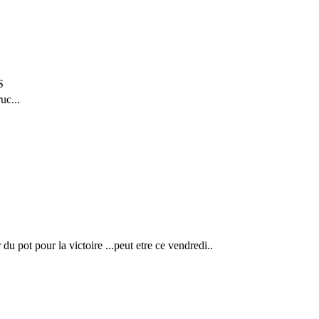
S
uc...
du pot pour la victoire ...peut etre ce vendredi..