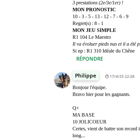
3 prestations (2e/3e/1er) !
MON PRONOSTIC
10 - 3 - 5 - 13 - 12 - 7 - 6 - 9
Regret(s) : 8 - 1
MON JEU SIMPLE
R1 104 Le Maestro
Il va évoluer pieds nus et il a été
Si np : R1 310 Idéale du Chêne
RÉPONDRE
Philippe
17/4/25 22:28
Bonjour l'équipe.
Bravo hier pour les gagnants.
Q+
MA BASE
10 JOLICOEUR
Certes, vient de battre son record 
long...