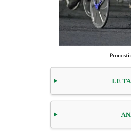
Pronosti
LE T
AN