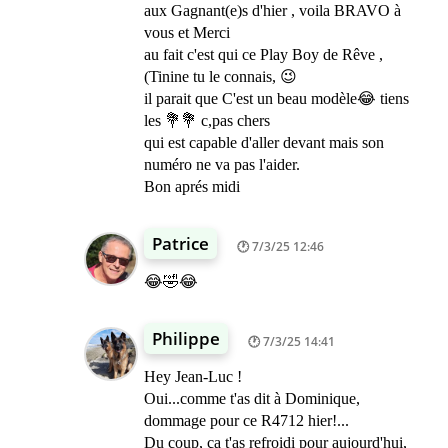
aux Gagnant(e)s d'hier , voila BRAVO à
vous et Merci
au fait c'est qui ce Play Boy de Rêve ,
(Tinine tu le connais, 😉
il parait que C'est un beau modèle😂 tiens
les 💐💐 c,pas chers
qui est capable d'aller devant mais son
numéro ne va pas l'aider.
Bon aprés midi
Patrice
7/3/25 12:46
😂🤣😂
Philippe
7/3/25 14:41
Hey Jean-Luc !
Oui...comme t'as dit à Dominique,
dommage pour ce R4712 hier!...
Du coup, ça t'as refroidi pour aujourd'hui,