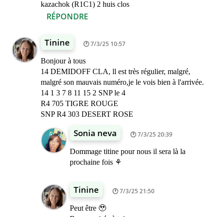
kazachok (R1C1) 2 huis clos
RÉPONDRE
Tinine
7/3/25 10:57
Bonjour à tous
14 DEMIDOFF CLA, ll est très régulier, malgré,
malgré son mauvais numéro,je le vois bien à l'arrivée.
14 1 3 7 8 11 15 2 SNP le 4
R4 705 TIGRE ROUGE
SNP R4 303 DESERT ROSE
Sonia neva
7/3/25 20:39
Dommage titine pour nous il sera là la
prochaine fois ⚘️
Tinine
7/3/25 21:50
Peut être 🥹