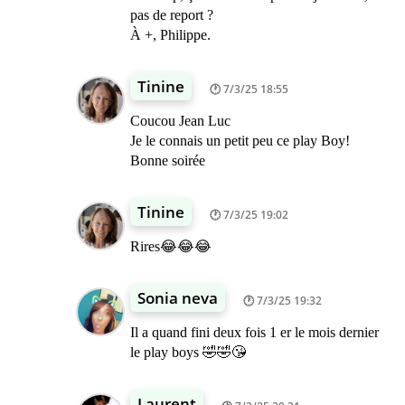
pas de report ?
À +, Philippe.
Tinine
7/3/25 18:55
Coucou Jean Luc
Je le connais un petit peu ce play Boy!
Bonne soirée
Tinine
7/3/25 19:02
Rires😂😂😂
Sonia neva
7/3/25 19:32
Il a quand fini deux fois 1 er le mois dernier
le play boys 🤣🤣😘
Laurent