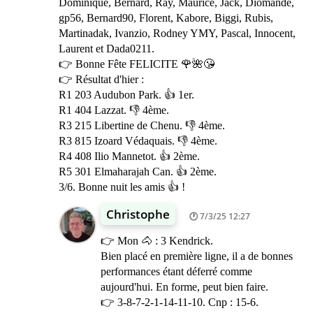
Dominique, Bernard, Ray, Maurice, Jack, Diomande,
gp56, Bernard90, Florent, Kabore, Biggi, Rubis,
Martinadak, Ivanzio, Rodney YMY, Pascal, Innocent,
Laurent et Dada0211.
👉 Bonne Fête FELICITE 🌹🌺😘
👉 Résultat d'hier :
R1 203 Audubon Park. 👍 1er.
R1 404 Lazzat. 👎 4ème.
R3 215 Libertine de Chenu. 👎 4ème.
R3 815 Izoard Védaquais. 👎 4ème.
R4 408 Ilio Mannetot. 👍 2ème.
R5 301 Elmaharajah Can. 👍 2ème.
3/6. Bonne nuit les amis 👍 !
Christophe
7/3/25 12:27
👉 Mon 🐴 : 3 Kendrick.
Bien placé en première ligne, il a de bonnes
performances étant déferré comme
aujourd'hui. En forme, peut bien faire.
👉 3-8-7-2-1-14-11-10. Cnp : 15-6.