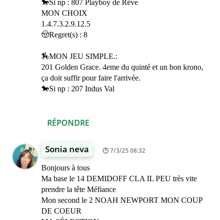
🐎Si np : 807 Playboy de Rêve
MON CHOIX
1.4.7.3.2.9.12.5
🤠Regret(s) : 8
🏇MON JEU SIMPLE.:
201 Golden Grace. 4eme du quinté et un bon krono,
ça doit suffir pour faire l'arrivée.
🐎Si np : 207 Indus Val
RÉPONDRE
Sonia neva
7/3/25 08:32
Bonjours à tous
Ma base le 14 DEMIDOFF CLA IL PEU très vite
prendre la tête Méfiance
Mon second le 2 NOAH NEWPORT MON COUP
DE COEUR