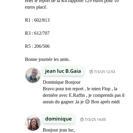
Hier le report de la R4 rapporte 129 euros pour 10
euros placé.
R1 : 602/813
R3 : 612/707
R5 : 206/506
Bonne journée les amis.
jean luc B.Gaia
7/3/25 12:53
Dominique Bonjour
Bravo pour ton report , le mien Flop , la
dernière avec E.Raffin , je comprends pas il
aurais du gagner ,la je 😥 Bon aprés midi
dominique
7/3/25 14:05
Bonjour jean luc,