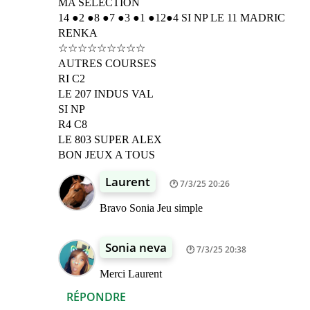
MA SÉLECTION
14 ●2 ●8 ●7 ●3 ●1 ●12●4 SI NP LE 11 MADRIC
RENKA
☆☆☆☆☆☆☆☆☆
AUTRES COURSES
RI C2
LE 207 INDUS VAL
SI NP
R4 C8
LE 803 SUPER ALEX
BON JEUX A TOUS
Laurent
7/3/25 20:26
Bravo Sonia Jeu simple
Sonia neva
7/3/25 20:38
Merci Laurent
RÉPONDRE