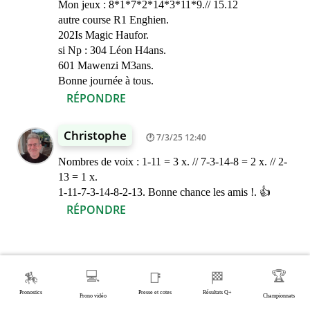
Mon jeux : 8*1*7*2*14*3*11*9.// 15.12
autre course R1 Enghien.
202Is Magic Haufor.
si Np : 304 Léon H4ans.
601 Mawenzi M3ans.
Bonne journée à tous.
RÉPONDRE
Christophe
7/3/25 12:40
Nombres de voix : 1-11 = 3 x. // 7-3-14-8 = 2 x. // 2-
13 = 1 x.
1-11-7-3-14-8-2-13. Bonne chance les amis !. 👍
RÉPONDRE
💻
🏆
🏇
📑
🏁
Pronostics
Presse et cotes
Résultats Q+
Prono vidéo
Championnats