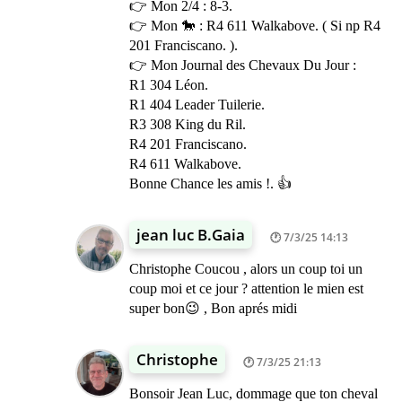
👉 Mon 2/4 : 8-3.
👉 Mon 🐎 : R4 611 Walkabove. ( Si np R4
201 Franciscano. ).
👉 Mon Journal des Chevaux Du Jour :
R1 304 Léon.
R1 404 Leader Tuilerie.
R3 308 King du Ril.
R4 201 Franciscano.
R4 611 Walkabove.
Bonne Chance les amis !. 👍
jean luc B.Gaia
7/3/25 14:13
Christophe Coucou , alors un coup toi un
coup moi et ce jour ? attention le mien est
super bon😉 , Bon aprés midi
Christophe
7/3/25 21:13
Bonsoir Jean Luc, dommage que ton cheval