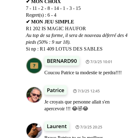
✔ MON CHOIX
7 - 11 - 2 - 8 - 14 - 1 - 3 - 15
Regret(s) : 6 - 4
✔ MON JEU SIMPLE
R1 202 IS MAGIC HAUFOR
Au top de sa forme, il sera de nouveau déferré des 4
pieds (50% : 9 sur 18).
Si np : R1 409 LOTUS DES SABLES
BERNARD90
7/3/25 10:01
Coucou Patrice ta modestie te perdra!!!!
Patrice
7/3/25 12:45
Je croyais que personne allait s'en
apercevoir !!! 😂🤣😂
Laurent
7/3/25 20:25
Bravo Patrice tu es le meilleur