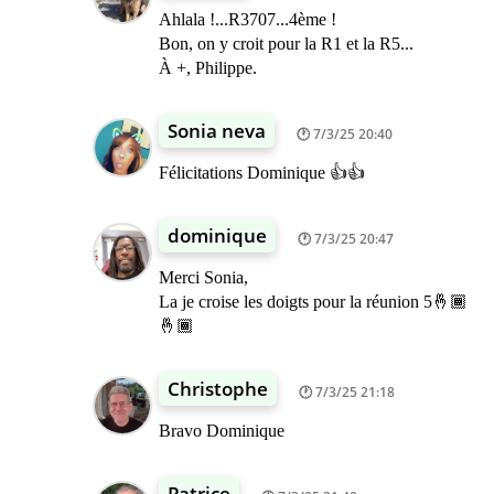
Ahlala !...R3707...4ème !
Bon, on y croit pour la R1 et la R5...
À +, Philippe.
Sonia neva
7/3/25 20:40
Félicitations Dominique 👍👍
dominique
7/3/25 20:47
Merci Sonia,
La je croise les doigts pour la réunion 5🤞🏾
🤞🏾
Christophe
7/3/25 21:18
Bravo Dominique
Patrice