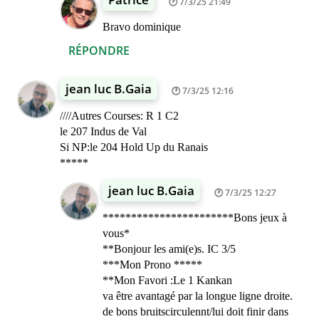
7/3/25 21:49
Bravo dominique
RÉPONDRE
jean luc B.Gaia
7/3/25 12:16
////Autres Courses: R 1 C2
le 207 Indus de Val
Si NP:le 204 Hold Up du Ranais
*****
jean luc B.Gaia
7/3/25 12:27
***********************Bons jeux à
vous*
**Bonjour les ami(e)s. IC 3/5
***Mon Prono *****
**Mon Favori :Le 1 Kankan
va être avantagé par la longue ligne droite.
de bons bruitscirculennt/lui doit finir dans