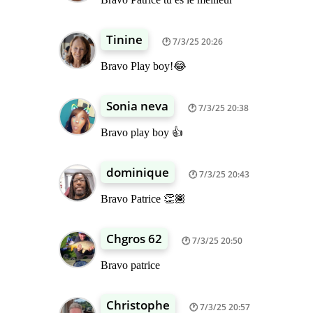
Tinine
7/3/25 20:26
Bravo Play boy!😂
Sonia neva
7/3/25 20:38
Bravo play boy 👍
dominique
7/3/25 20:43
Bravo Patrice 👏🏾
Chgros 62
7/3/25 20:50
Bravo patrice
Christophe
7/3/25 20:57