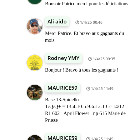
Bonsoir Patrice merci pour les félicitations
Ali aido
1/4/25 00:46
Merci Patrice. Et bravo aux gagnants du
mois
Rodney YMY
1/4/25 09:35
Bonjour ! Bravo à tous les gagnants !
MAURICE59
1/4/25 11:49
Base 13-Spinello
T/Q/Q+ = 13-4-10-5-9-6-12-1 Cc 14/12
R1 602 - April Flower - np 615 Marie de
Prusse
MAURICE59
1/4/25 11:49