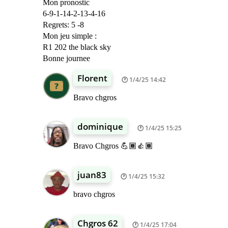
Mon pronostic
6-9-1-14-2-13-4-16
Regrets: 5 -8
Mon jeu simple :
R1 202 the black sky
Bonne journee
Florent
1/4/25 14:42
Bravo chgros
dominique
1/4/25 15:25
Bravo Chgros 💪🏾👍🏾
juan83
1/4/25 15:32
bravo chgros
Chgros 62
1/4/25 17:04