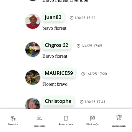
Bravo Florent 👏🏾👍🏾
juan83
1/4/25 15:33
bravo florent
Chgros 62
1/4/25 17:05
Bravo florent
MAURICE59
1/4/25 17:20
Florent bravo
Christophe
1/4/25 17:41
Bravo Florent
💻
🏆
🏇
📑
🏁
Pronostics
Presse et cotes
Résultats Q+
Prono vidéo
Championnats
Laurent
1/4/25 17:56