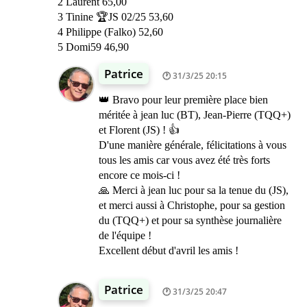
2 Laurent 65,00
3 Tinine 🏆JS 02/25 53,60
4 Philippe (Falko) 52,60
5 Domi59 46,90
Patrice
31/3/25 20:15
👑 Bravo pour leur première place bien
méritée à jean luc (BT), Jean-Pierre (TQQ+)
et Florent (JS) ! 👍
D'une manière générale, félicitations à vous
tous les amis car vous avez été très forts
encore ce mois-ci !
🙏 Merci à jean luc pour sa la tenue du (JS),
et merci aussi à Christophe, pour sa gestion
du (TQQ+) et pour sa synthèse journalière
de l'équipe !
Excellent début d'avril les amis !
Patrice
31/3/25 20:47