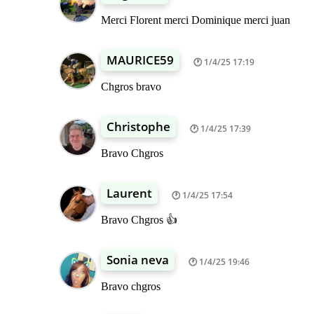
Merci Florent merci Dominique merci juan
MAURICE59
1/4/25 17:19
Chgros bravo
Christophe
1/4/25 17:39
Bravo Chgros
Laurent
1/4/25 17:54
Bravo Chgros 👍
Sonia neva
1/4/25 19:46
Bravo chgros