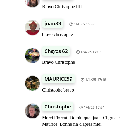
Bravo Christophe 👍🏾
juan83
1/4/25 15:32
bravo christophe
Chgros 62
1/4/25 17:03
Bravo Christophe
MAURICE59
1/4/25 17:18
Christophe bravo
Christophe
1/4/25 17:51
Merci Florent, Dominique, juan, Chgros et
Maurice. Bonne fin d'après midi.