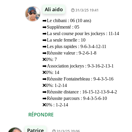
Ali aido
31/3/25 19:41
➡️Le chibani : 06 (10 ans)
➡️Supplémenté : 05
➡️La seul course pour les jockeys : 11-14
➡️La seule femelle : 10
➡️Les plus rapides : 9-6-3-4-12-11
➡️Réussite valeur : 9-2-6-1-8
❌0%: 7
➡️Association jockeys : 9-3-16-2-13-1
❌0%: 14
➡️Réussite Fontainebleau : 9-4-3-5-16
❌0%: 1-2-14
➡️Réussite distance : 16-15-12-13-9-4-2
➡️Réussite parcours : 9-4-3-5-6-10
❌0% : 1-2-14
RÉPONDRE
Patrice
31/3/25 20:06