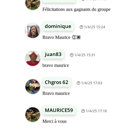
Félicitations aux gagnants du groupe
dominique
1/4/25 15:24
Bravo Maurice 👏🏾
juan83
1/4/25 15:31
bravo maurice
Chgros 62
1/4/25 17:03
Bravo maurice
MAURICE59
1/4/25 17:18
Merci à vous