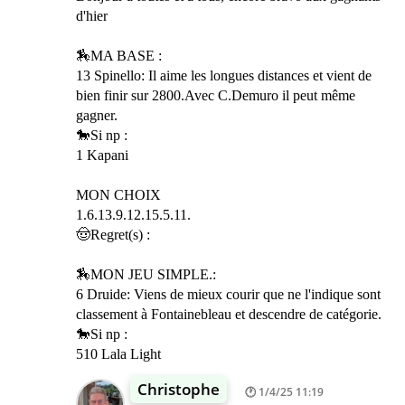
d'hier
🏇MA BASE :
13 Spinello: Il aime les longues distances et vient de
bien finir sur 2800.Avec C.Demuro il peut même
gagner.
🐎Si np :
1 Kapani
MON CHOIX
1.6.13.9.12.15.5.11.
🤠Regret(s) :
🏇MON JEU SIMPLE.:
6 Druide: Viens de mieux courir que ne l'indique sont
classement à Fontainebleau et descendre de catégorie.
🐎Si np :
510 Lala Light
Christophe
1/4/25 11:19