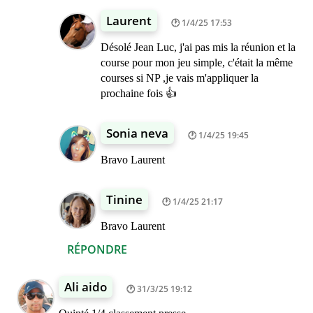
Laurent
1/4/25 17:53
Désolé Jean Luc, j'ai pas mis la réunion et la
course pour mon jeu simple, c'était la même
courses si NP ,je vais m'appliquer la
prochaine fois 👍
Sonia neva
1/4/25 19:45
Bravo Laurent
Tinine
1/4/25 21:17
Bravo Laurent
RÉPONDRE
Ali aido
31/3/25 19:12