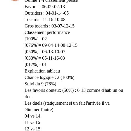
Quinté 1/4 classement presse
Favoris : 06-09-02-13
Outsiders : 04-01-14-05
Tocards : 11-16-10-08
Gros tocards : 03-07-12-15
Classement performance
[100%]= 02
[076%]= 09-04-14-08-12-15
[050%]= 06-13-10-07
[033%]= 05-11-16-03
[017%]= 01
Explication tableau
Chance logique : 2 (100%)
Suivi du 9 (76%)
Les favoris douteux (50%) : 6-13 comme d'hab un ou
rien
Les duels (statiquement si un fait l'arrivée il va
éliminer l'autre)
04 vs 14
11 vs 16
12 vs 15