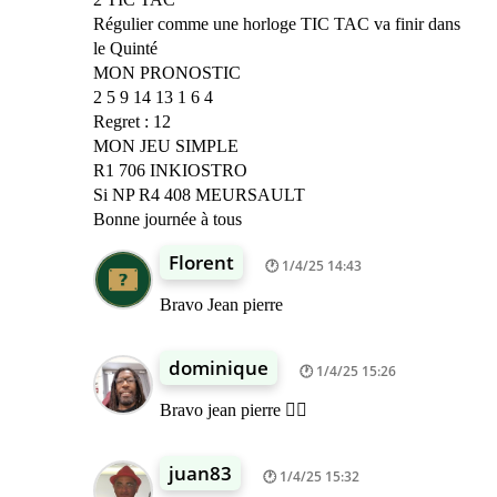
Régulier comme une horloge TIC TAC va finir dans
le Quinté
MON PRONOSTIC
2 5 9 14 13 1 6 4
Regret : 12
MON JEU SIMPLE
R1 706 INKIOSTRO
Si NP R4 408 MEURSAULT
Bonne journée à tous
Florent
1/4/25 14:43
Bravo Jean pierre
dominique
1/4/25 15:26
Bravo jean pierre 👍🏾
juan83
1/4/25 15:32