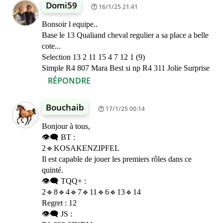
Domi59
16/1/25 21:41
Bonsoir l equipe..
Base le 13 Qualiand cheval regulier a sa place a belle
cote...
Selection 13 2 11 15 4 7 12 1 (9)
Simple R4 807 Mara Best si np R4 311 Jolie Surprise
RÉPONDRE
Bouchaib
17/1/25 00:14
Bonjour à tous,
👁️‍🗨️ BT :
2🔹KOSAKENZIPFEL
Il est capable de jouer les premiers rôles dans ce
quinté.
👁️‍🗨️ TQQ+ :
2🔹8🔹4🔹7🔹11🔹6🔹13🔹14
Regret : 12
👁️‍🗨️ JS :