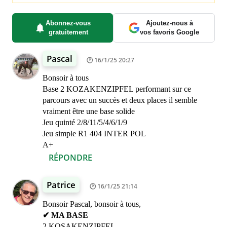
Abonnez-vous
Ajoutez-nous à
gratuitement
vos favoris Google
Pascal
16/1/25 20:27
Bonsoir à tous
Base 2 KOZAKENZIPFEL performant sur ce
parcours avec un succès et deux places il semble
vraiment être une base solide
Jeu quinté 2/8/11/5/4/6/1/9
Jeu simple R1 404 INTER POL
A+
RÉPONDRE
Patrice
16/1/25 21:14
Bonsoir Pascal, bonsoir à tous,
✔ MA BASE
2 KOSAKENZIPFEL