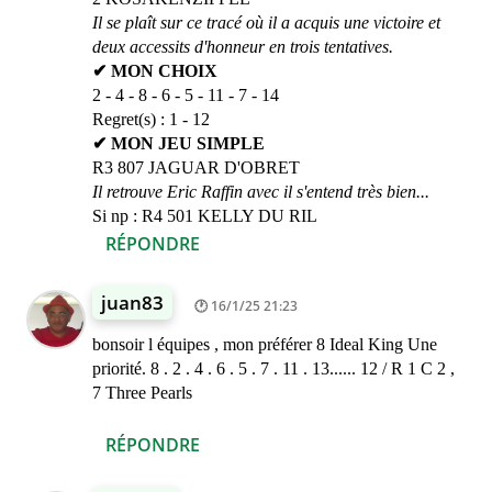
Il se plaît sur ce tracé où il a acquis une victoire et
deux accessits d'honneur en trois tentatives.
✔ MON CHOIX
2 - 4 - 8 - 6 - 5 - 11 - 7 - 14
Regret(s) : 1 - 12
✔ MON JEU SIMPLE
R3 807 JAGUAR D'OBRET
Il retrouve Eric Raffin avec il s'entend très bien...
Si np : R4 501 KELLY DU RIL
RÉPONDRE
juan83
16/1/25 21:23
bonsoir l équipes , mon préférer 8 Ideal King Une
priorité. 8 . 2 . 4 . 6 . 5 . 7 . 11 . 13...... 12 / R 1 C 2 ,
7 Three Pearls
RÉPONDRE