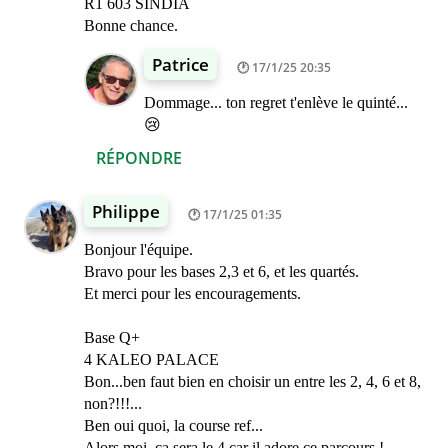
R1 603 SINDIA
Bonne chance.
Patrice
17/1/25 20:35
Dommage... ton regret t'enlève le quinté...
😢
RÉPONDRE
Philippe
17/1/25 01:35
Bonjour l'équipe.
Bravo pour les bases 2,3 et 6, et les quartés.
Et merci pour les encouragements.
Base Q+
4 KALEO PALACE
Bon...ben faut bien en choisir un entre les 2, 4, 6 et 8,
non?!!!...
Ben oui quoi, la course ref...
Alors moi, ça sera le 4 car il adore ce parcours !