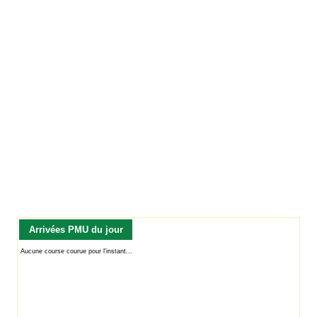
Arrivées PMU du jour