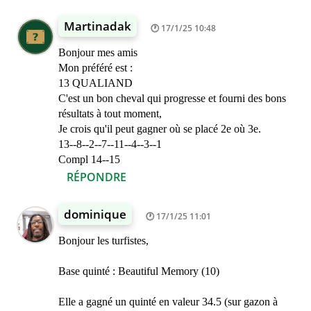
Martinadak
17/1/25 10:48
Bonjour mes amis
Mon préféré est :
13 QUALIAND
C'est un bon cheval qui progresse et fourni des bons
résultats à tout moment,
Je crois qu'il peut gagner où se placé 2e où 3e.
13--8--2--7--11--4--3--1
Compl 14--15
RÉPONDRE
dominique
17/1/25 11:01
Bonjour les turfistes,
Base quinté : Beautiful Memory (10)
Elle a gagné un quinté en valeur 34.5 (sur gazon à