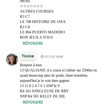
MERE
☆☆☆☆☆☆☆
AUTRES COURSES
R3 C7
LE 708 HISTOIRE DE JAVA
R2 C8
LE 804 PUERTO MADERO
BON JEUX A TOUS
RÉPONDRE
Tinine
17/1/25 10:08
Bonjour à tous
13 QUALIAND, il a couru ici même sur 2500m en
ayant beaucoup plus de poids, étant troisième,
aujourd'hui je le vois bien gagner.
13 11 8 2 4 7 6 1 SNP le 9
R4 101 JONGLEUSE DE BRY
SNP R4 501 KELLY DU RIL
RÉPONDRE