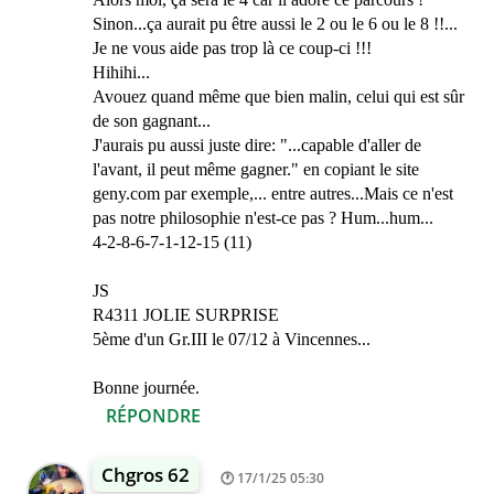
Sinon...ça aurait pu être aussi le 2 ou le 6 ou le 8 !!...
Je ne vous aide pas trop là ce coup-ci !!!
Hihihi...
Avouez quand même que bien malin, celui qui est sûr
de son gagnant...
J'aurais pu aussi juste dire: "...capable d'aller de
l'avant, il peut même gagner." en copiant le site
geny.com par exemple,... entre autres...Mais ce n'est
pas notre philosophie n'est-ce pas ? Hum...hum...
4-2-8-6-7-1-12-15 (11)
JS
R4311 JOLIE SURPRISE
5ème d'un Gr.III le 07/12 à Vincennes...
Bonne journée.
RÉPONDRE
Chgros 62
17/1/25 05:30