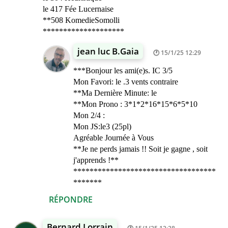
le 417 Fée Lucernaise
**508 KomedieSomolli
********************
jean luc B.Gaia
15/1/25 12:29
***Bonjour les ami(e)s. IC 3/5
Mon Favori: le .3 vents contraire
**Ma Dernière Minute: le
**Mon Prono : 3*1*2*16*15*6*5*10
Mon 2/4 :
Mon JS:le3 (25pl)
Agréable Journée à Vous
**Je ne perds jamais !! Soit je gagne , soit
j'apprends !**
***********************************
*******
RÉPONDRE
Bernard Lorrain