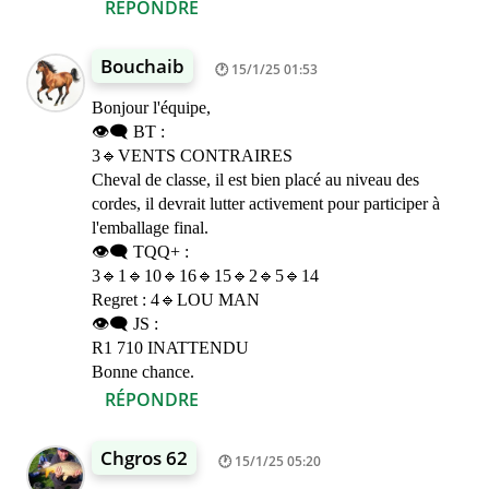
RÉPONDRE
Bouchaib
15/1/25 01:53
Bonjour l'équipe,
👁️‍🗨️ BT :
3🔹VENTS CONTRAIRES
Cheval de classe, il est bien placé au niveau des
cordes, il devrait lutter activement pour participer à
l'emballage final.
👁️‍🗨️ TQQ+ :
3🔹1🔹10🔹16🔹15🔹2🔹5🔹14
Regret : 4🔹LOU MAN
👁️‍🗨️ JS :
R1 710 INATTENDU
Bonne chance.
RÉPONDRE
Chgros 62
15/1/25 05:20