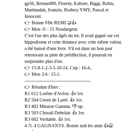
gp56, Bernard90, Florent, Kabore, Biggi, Rubis,
Martinadak, Ivanzio, Rodney YMY, Pascal et
Innocent.
👉 Bonne Fête REMI 🤝👍
👉 Mon 🐴 : 15 Nosdargent.
C'est l'un des plus âgés du lot. Il avait gagné sur cet
hippodrome et cette distance avec cette même valeur,
a été baissé d'une livre. S'il est dans un bon jour
retrouvant sa piste de prédilection, il pourrait en
surprendre plus d'un.
👉 15-8-1-2-3-5-10-14. Cnp : 16-4..
👉 Mon 2/4 : 15-1.
---------------------------------------------
👉 Résultat d'hier :
R1 612 Lorène d'Avèze. 👍 1er.
R2 504 Green de Larré. 👍 1er.
R3 402 Mission Gamma. 👎 np.
R3 503 Chorail Debelair. 👍 1er.
R3 602 Veritable. 👍 1er.
4 /5. 4 GAGNANTS. Bonne nuit les amis 👍🥱