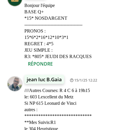
Bonjour l'équipe
BASE Q+
*15* NOSDARGENT
----------------------------------------
PRONOS :
15*6*2*16*12*10*3*1
REGRET : 4*5
JEU SIMPLE :
R3: *805* JEUDI DES RACQUES
RÉPONDRE
jean luc B.Gaia
15/1/25 12:22
////Autres Courses: R 4 C 6 à 19h15
le: 603 Lexcellent du Metz
Si NP 615 Leonard de Vinci
autres :
*****************************
**Mes Suivis:R1
le 304 Heuristique