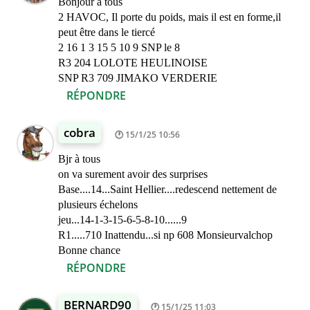
Bonjour à tous
2 HAVOC, Il porte du poids, mais il est en forme,il
peut être dans le tiercé
2 16 1 3 15 5 10 9 SNP le 8
R3 204 LOLOTE HEULINOISE
SNP R3 709 JIMAKO VERDERIE
RÉPONDRE
cobra
15/1/25 10:56
Bjr à tous
on va surement avoir des surprises
Base....14...Saint Hellier....redescend nettement de
plusieurs échelons
jeu...14-1-3-15-6-5-8-10......9
R1.....710 Inattendu...si np 608 Monsieurvalchop
Bonne chance
RÉPONDRE
BERNARD90
15/1/25 11:03