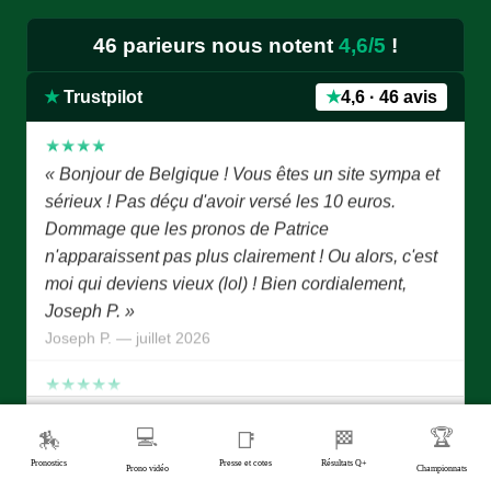
★★★★★
« Très bon site je le recommande »
46 parieurs nous notent
4,6/5
!
Phil — juillet 2026
★
Trustpilot
★
4,6 · 46 avis
★★★★
« Bonjour de Belgique ! Vous êtes un site sympa et
sérieux ! Pas déçu d'avoir versé les 10 euros.
Dommage que les pronos de Patrice
n'apparaissent pas plus clairement ! Ou alors, c'est
moi qui deviens vieux (lol) ! Bien cordialement,
Joseph P. »
Joseph P. — juillet 2026
★★★★★
« Bonjour Patrice, Tout d'abord je vous remercie
d'avoir eu l'idée de créer ce site combien important
Voir tous les avis →
✓ Avis vérifiés Trustpilot
pour les joueurs et les pronostiqueurs. Un grand
💻
🏆
🏇
📑
🏁
merci à tous les membres du site qui, chaque jour,
Pronostics
Presse et cotes
Résultats Q+
Prono vidéo
Championnats
Satisfait de Turf JeuSimple ?
nous proposent des pronostics fiables. Prompt