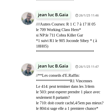
*******************
jean luc B.Gaia
26/1/25 11:46
////Autres Courses: R 1 C 7 à 17 H 05
le 709 Working Class Hero*
si NP:le 711 Cobra Killer Gar
*1 suivi R1 le 905 Joconde Sibey * ( à
18H05)
*****************************
jean luc B.Gaia
26/1/25 11:47
//**Les conseils d'E.Raffin:
*****************R1 Vincennes
Le 414: peut terminer dans les 3/4em
le 503: peut esperer prendre 1 place avec
seulement 8 partants?
le 710: doit courir caché,4/5em pas mieux?
le 804:si sage elle a 1 premiere chance*