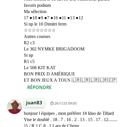
favoris podium
Ma sélection
17 ●18 ●9 ●7 ●16 ●11 ●13 ●12
Si np le 10 Dimitri ferm
☆☆☆☆☆☆☆☆
Autres courses
R2 c3
Le 302 NYMKE BRIGADOOM
Si np
R1 c5
Le 508 KIT KAT
BON PRIX D AMÉRIQUE
ET BON JEUX A TOUS 🇱🇷🇱🇷🇱🇷🇱🇷🇨🇵
RÉPONDRE
juan83
26/1/25 09:05
bonjour l équipes , mon préférer 18 Idao de Tillard
Vise le doublé . 18 . 7 . 16 . 2 . 13 . 15 . 17 . 12........
11 / R 1 C 8 , 1 Lara de Chenu