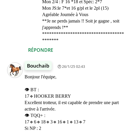
Mon 2/4 : F 16 *18 et Spéc: 2*7
Mon JS:le 7*et 16 g/pl et le 2pl (15)
Agréable Journée à Vous
**Je ne perds jamais !! Soit je gagne , soit
j'apprends !**
***********************************
*******
RÉPONDRE
Bouchaib
26/1/25 02:43
Bonjour l'équipe,
👁️ BT :
17🔹HOOKER BERRY
Excellent trotteur, il est capable de prendre une part
active à l'arrivée.
👁️ TQQ+ :
17🔹6🔹18🔹3🔹16🔹1🔹13🔹7
Si NP : 2