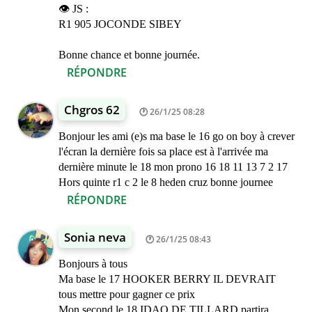
👁️ JS :
R1 905 JOCONDE SIBEY
Bonne chance et bonne journée.
RÉPONDRE
Chgros 62
26/1/25 08:28
Bonjour les ami (e)s ma base le 16 go on boy à crever
l'écran la dernière fois sa place est à l'arrivée ma
dernière minute le 18 mon prono 16 18 11 13 7 2 17
Hors quinte r1 c 2 le 8 heden cruz bonne journee
RÉPONDRE
Sonia neva
26/1/25 08:43
Bonjours à tous
Ma base le 17 HOOKER BERRY IL DEVRAIT
tous mettre pour gagner ce prix
Mon second le 18 IDAO DE TILLARD partira