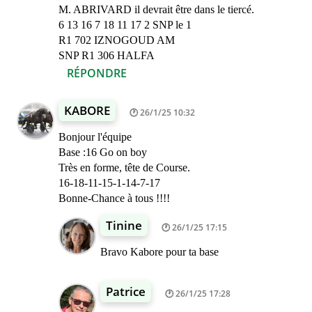
M. ABRIVARD il devrait être dans le tiercé.
6 13 16 7 18 11 17 2 SNP le 1
R1 702 IZNOGOUD AM
SNP R1 306 HALFA
RÉPONDRE
KABORE
26/1/25 10:32
Bonjour l'équipe
Base :16 Go on boy
Très en forme, tête de Course.
16-18-11-15-1-14-7-17
Bonne-Chance à tous !!!!
Tinine
26/1/25 17:15
Bravo Kabore pour ta base
Patrice
26/1/25 17:28