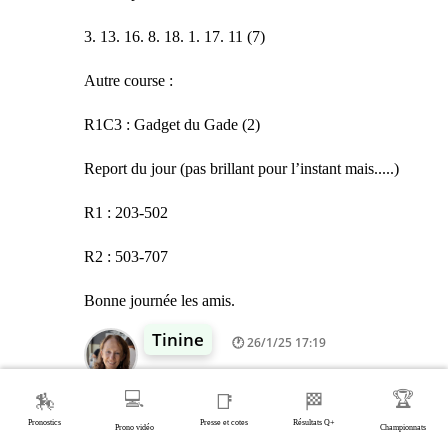
3. 13. 16. 8. 18. 1. 17. 11 (7)
Autre course :
R1C3 : Gadget du Gade (2)
Report du jour (pas brillant pour l’instant mais.....)
R1 : 203-502
R2 : 503-707
Bonne journée les amis.
Tinine
26/1/25 17:19
Bravo Dominique pour le tiercé
💻
🏆
🏇
📑
🏁
Pronostics
Presse et cotes
Résultats Q+
Patrice
Prono vidéo
Championnats
26/1/25 17:29