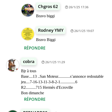
Chgros 62
26/1/25 17:36
Bravo biggi
Rodney YMY
26/1/25 19:07
Bravo Biggi
RÉPONDRE
cobra
26/1/25 11:29
Bjr à tous
Base....13 ..San Moteur............s’annonce redoutable
jeu....7-16-13-11-3-8-2-1...............6
R2..........715 Hermès d'Ecroville
Bon dimanche
RÉPONDRE