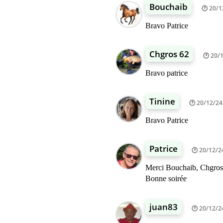
Bouchaib
20/1
Bravo Patrice
Chgros 62
20/1
Bravo patrice
Tinine
20/12/24
Bravo Patrice
Patrice
20/12/2
Merci Bouchaib, Chgros 
Bonne soirée
juan83
20/12/2