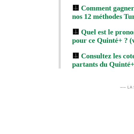
🟨
Comment gagner 
nos 12 méthodes Turf
🟨
Quel est le prono
pour ce Quinté+ ? (
🟨
Consultez les co
partants du Quinté+.
── LA