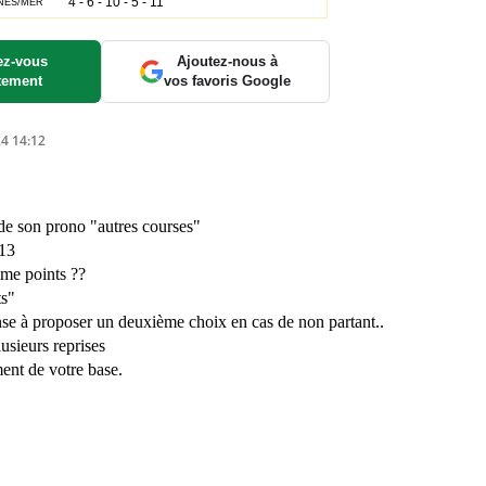
z-vous
Ajoutez-nous à
tement
vos favoris Google
4 14:12
de son prono "autres courses"
13
me points ??
ts"
nse à proposer un deuxième choix en cas de non partant..
lusieurs reprises
ent de votre base.