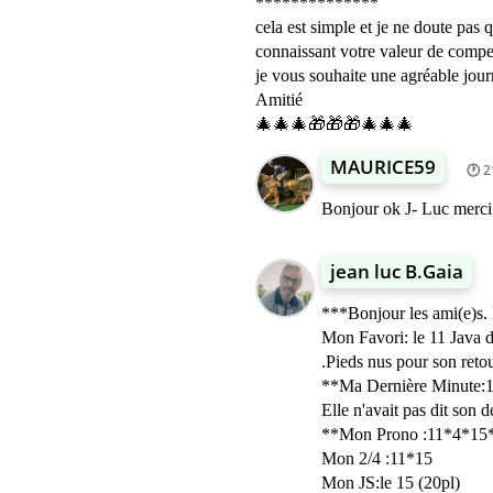
**************
cela est simple et je ne doute pas 
connaissant votre valeur de compet
je vous souhaite une agréable jo
Amitié
🎄🎄🎄🎁🎁🎁🎄🎄🎄
MAURICE59
2
Bonjour ok J- Luc merci
jean luc B.Gaia
***Bonjour les ami(e)s. 
Mon Favori: le 11 Java
.Pieds nus pour son retour
**Ma Dernière Minute:1
Elle n'avait pas dit son 
**Mon Prono :11*4*15
Mon 2/4 :11*15
Mon JS:le 15 (20pl)