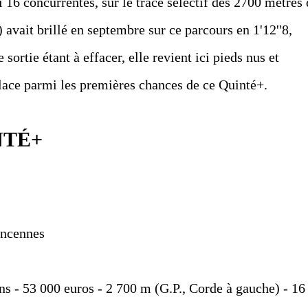
 16 concurrentes, sur le tracé sélectif des 2700 mètres 
 avait brillé en septembre sur ce parcours en 1'12''8,
sortie étant à effacer, elle revient ici pieds nus et
place parmi les premières chances de ce Quinté+.
NTÉ+
incennes
ns - 53 000 euros - 2 700 m (G.P., Corde à gauche) - 16