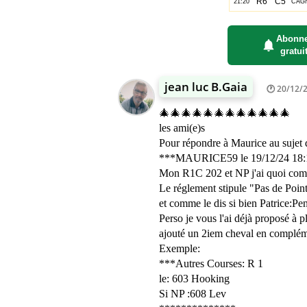
Abonne
gratui
jean luc B.Gaia
20/12/2
🎄🎄🎄🎄🎄🎄🎄🎄🎄🎄🎄🎄
les ami(e)s
Pour répondre à Maurice au sujet 
***MAURICE59 le 19/12/24 18:
Mon R1C 202 et NP j'ai quoi com
Le réglement stipule "Pas de Poin
et comme le dis si bien Patrice:Pe
Perso je vous l'ai déjà proposé à p
ajouté un 2iem cheval en complém
Exemple:
***Autres Courses: R 1
le: 603 Hooking
Si NP :608 Lev