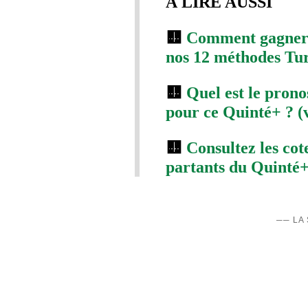
À LIRE AUSSI
🟨
Comment gagner 
nos 12 méthodes Turf
🟨
Quel est le prono
pour ce Quinté+ ? (
🟨
Consultez les co
partants du Quinté+.
── LA