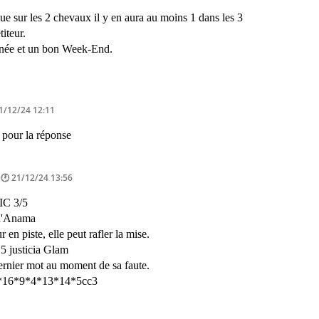
que sur les 2 chevaux il y en aura au moins 1 dans les 3
iteur.
urnée et un bon Week-End.
1/12/24 12:11
 pour la réponse
21/12/24 13:56
IC 3/5
 d'Anama
 en piste, elle peut rafler la mise.
5 justicia Glam
dernier mot au moment de sa faute.
*16*9*4*13*14*5cc3