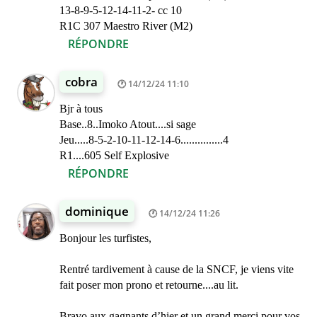
13-8-9-5-12-14-11-2- cc 10
R1C 307 Maestro River (M2)
RÉPONDRE
cobra
14/12/24 11:10
Bjr à tous
Base..8..Imoko Atout....si sage
Jeu.....8-5-2-10-11-12-14-6...............4
R1....605 Self Explosive
RÉPONDRE
dominique
14/12/24 11:26
Bonjour les turfistes,
Rentré tardivement à cause de la SNCF, je viens vite
fait poser mon prono et retourne....au lit.
Bravo aux gagnants d’hier et un grand merci pour vos