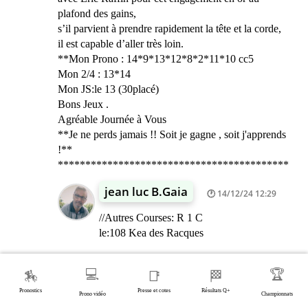
plafond des gains,
s’il parvient à prendre rapidement la tête et la corde,
il est capable d’aller très loin.
**Mon Prono : 14*9*13*12*8*2*11*10 cc5
Mon 2/4 : 13*14
Mon JS:le 13 (30placé)
Bons Jeux .
Agréable Journée à Vous
**Je ne perds jamais !! Soit je gagne , soit j'apprends
!**
******************************************
jean luc B.Gaia
14/12/24 12:29
//Autres Courses: R 1 C
le:108 Kea des Racques
Bouchaib
💻
🏆
14/12/24 15:35
🏇
📑
🏁
Pronostics
Presse et cotes
Résultats Q+
Prono vidéo
Championnats
Bravo jean luc