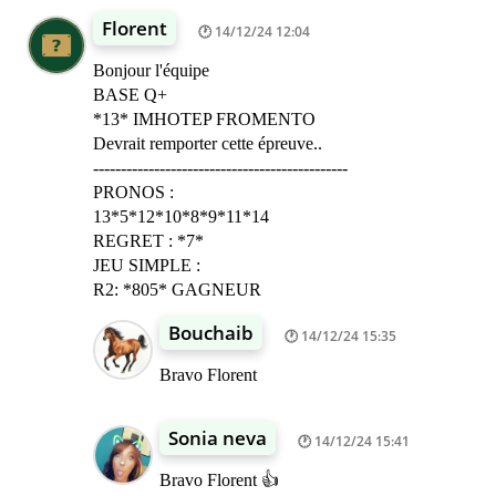
Florent
14/12/24 12:04
Bonjour l'équipe
BASE Q+
*13* IMHOTEP FROMENTO
Devrait remporter cette épreuve..
----------------------------------------------
PRONOS :
13*5*12*10*8*9*11*14
REGRET : *7*
JEU SIMPLE :
R2: *805* GAGNEUR
Bouchaib
14/12/24 15:35
Bravo Florent
Sonia neva
14/12/24 15:41
Bravo Florent 👍