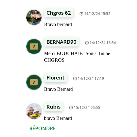
Chgros 62
14/12/24 15:52
Bravo bernard
BERNARD90
14/12/24 16:54
Merci BOUCHAIB- Sonia Tinine
CHGROS
Florent
14/12/24 17:19
Bravo Bernard
Rubis
15/12/24 05:55
bravo Bernard
RÉPONDRE