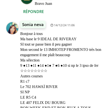
Bravo Juan
RÉPONDRE
Sonia neva
14/12/24 11:06
Bonjour à tous
Ma base le 9 IDEAL DE RIVERAY
SI tout se passe bien il peu gagner
Mon second le 13 IMHOTEP FROMENTO très bon
engagement il me plaît beaucoup
Ma sélection
9 ●13 ●11 ●14 ●1● 7 ●6 ●10 si np le 3 ipso de fer
☆☆☆☆☆☆☆☆
Autres courses
R1 c7
Le 702 HAWAÏ RIVER
SI NP
LE R5 C4
LE 407 FELIX DU BOURG
BON WEEK-END ET BON JEUX A TOUS