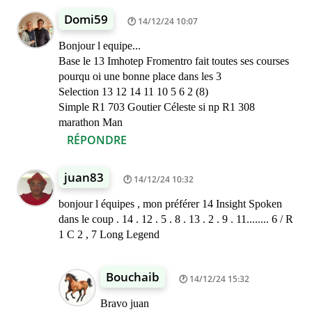
Domi59
14/12/24 10:07
Bonjour l equipe...
Base le 13 Imhotep Fromentro fait toutes ses courses
pourqu oi une bonne place dans les 3
Selection 13 12 14 11 10 5 6 2 (8)
Simple R1 703 Goutier Céleste si np R1 308
marathon Man
RÉPONDRE
juan83
14/12/24 10:32
bonjour l équipes , mon préférer 14 Insight Spoken
dans le coup . 14 . 12 . 5 . 8 . 13 . 2 . 9 . 11........ 6 / R
1 C 2 , 7 Long Legend
Bouchaib
14/12/24 15:32
Bravo juan