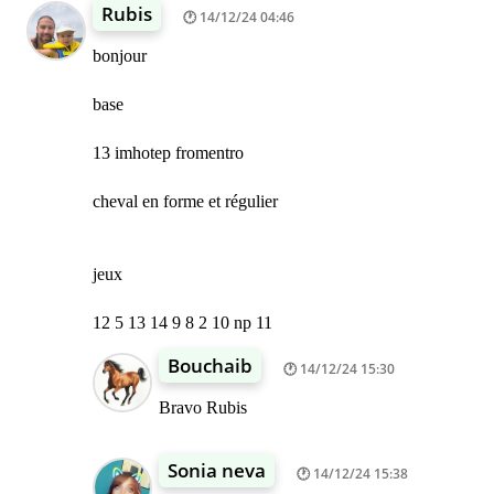
Rubis
14/12/24 04:46
bonjour
base
13 imhotep fromentro
cheval en forme et régulier
jeux
12 5 13 14 9 8 2 10 np 11
Bouchaib
14/12/24 15:30
Bravo Rubis
Sonia neva
14/12/24 15:38