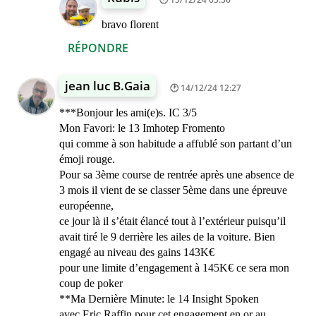
bravo florent
RÉPONDRE
jean luc B.Gaia
14/12/24 12:27
***Bonjour les ami(e)s. IC 3/5
Mon Favori: le 13 Imhotep Fromento
qui comme à son habitude a affublé son partant d’un
émoji rouge.
Pour sa 3ème course de rentrée après une absence de
3 mois il vient de se classer 5ème dans une épreuve
européenne,
ce jour là il s’était élancé tout à l’extérieur puisqu’il
avait tiré le 9 derrière les ailes de la voiture. Bien
engagé au niveau des gains 143K€
pour une limite d’engagement à 145K€ ce sera mon
coup de poker
**Ma Dernière Minute: le 14 Insight Spoken
avec Eric Raffin pour cet engagement en or au