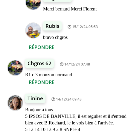
Merci bernard Merci Florent
Rubis
15/12/24 05:53
bravo chgros
RÉPONDRE
Chgros 62
14/12/24 07:48
R1 c 3 monzon normand
RÉPONDRE
Tinine
14/12/24 09:43
Bonjour à tous
5 IPSOS DE BANVILLE, il est regulier et il s'entend
bien avec B.Rochard, je le vois bien à l'arrivée.
5 12 14 10 13 9 2 8 SNP le 4