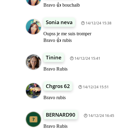
Bravo 👍 bouchaib
Sonia neva
14/12/24 15:38
Oupss je me suis tromper
Bravo 👍 rubis
Tinine
14/12/24 15:41
Bravo Rubis
Chgros 62
14/12/24 15:51
Bravo rubis
BERNARD90
14/12/24 16:45
Bravo Rubis