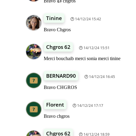
Bravo 👍 chgros
Tinine
14/12/24 15:42
Bravo Chgros
Chgros 62
14/12/24 15:51
Merci bouchaib merci sonia merci tinine
BERNARD90
14/12/24 16:45
Bravo CHGROS
Florent
14/12/24 17:17
Bravo chgros
Chgros 62
14/12/24 18:59