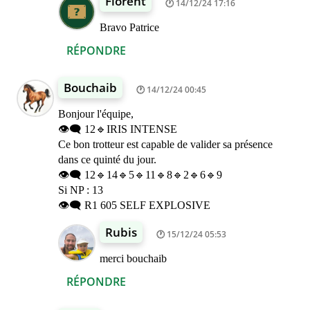
Florent
14/12/24 17:16
Bravo Patrice
RÉPONDRE
Bouchaib
14/12/24 00:45
Bonjour l'équipe,
👁️‍🗨️ 12🔹IRIS INTENSE
Ce bon trotteur est capable de valider sa présence
dans ce quinté du jour.
👁️‍🗨️ 12🔹14🔹5🔹11🔹8🔹2🔹6🔹9
Si NP : 13
👁️‍🗨️ R1 605 SELF EXPLOSIVE
Rubis
15/12/24 05:53
merci bouchaib
RÉPONDRE