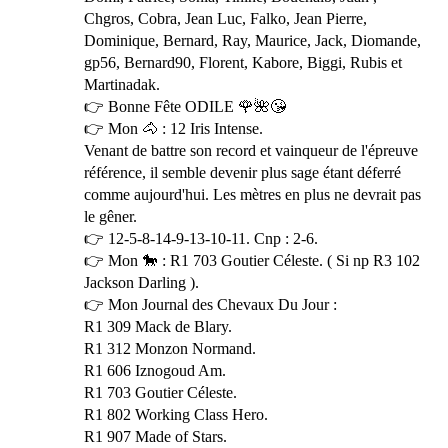
Chgros, Cobra, Jean Luc, Falko, Jean Pierre,
Dominique, Bernard, Ray, Maurice, Jack, Diomande,
gp56, Bernard90, Florent, Kabore, Biggi, Rubis et
Martinadak.
👉 Bonne Fête ODILE 🌹🌺😘
👉 Mon 🐴 : 12 Iris Intense.
Venant de battre son record et vainqueur de l'épreuve
référence, il semble devenir plus sage étant déferré
comme aujourd'hui. Les mètres en plus ne devrait pas
le gêner.
👉 12-5-8-14-9-13-10-11. Cnp : 2-6.
👉 Mon 🐎 : R1 703 Goutier Céleste. ( Si np R3 102
Jackson Darling ).
👉 Mon Journal des Chevaux Du Jour :
R1 309 Mack de Blary.
R1 312 Monzon Normand.
R1 606 Iznogoud Am.
R1 703 Goutier Céleste.
R1 802 Working Class Hero.
R1 907 Made of Stars.