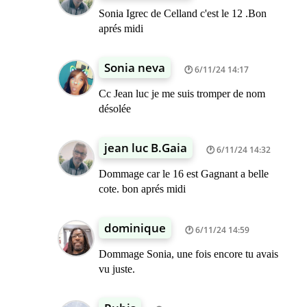
Sonia Igrec de Celland c'est le 12 .Bon
aprés midi
Sonia neva
6/11/24 14:17
Cc Jean luc je me suis tromper de nom
désolée
jean luc B.Gaia
6/11/24 14:32
Dommage car le 16 est Gagnant a belle
cote. bon aprés midi
dominique
6/11/24 14:59
Dommage Sonia, une fois encore tu avais
vu juste.