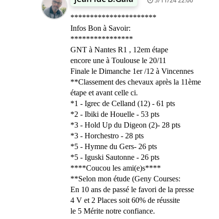
5/11/24 22:00
**********************
Infos Bon à Savoir:
****************
GNT à Nantes R1 , 12em étape
encore une à Toulouse le 20/11
Finale le Dimanche 1er /12 à Vincennes
**Classement des chevaux après la 11ème
étape et avant celle ci.
*1 - Igrec de Celland (12) - 61 pts
*2 - Ibiki de Houelle - 53 pts
*3 - Hold Up du Digeon (2)- 28 pts
*3 - Horchestro - 28 pts
*5 - Hymne du Gers- 26 pts
*5 - Iguski Sautonne - 26 pts
****Coucou les ami(e)s****
**Selon mon étude (Geny Courses:
En 10 ans de passé le favori de la presse
4 V et 2 Places soit 60% de réussite
le 5 Mérite notre confiance.