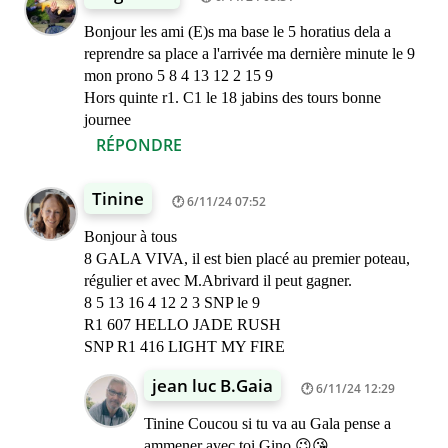
Bonjour les ami (E)s ma base le 5 horatius dela a
reprendre sa place a l'arrivée ma dernière minute le 9
mon prono 5 8 4 13 12 2 15 9
Hors quinte r1. C1 le 18 jabins des tours bonne
journee
RÉPONDRE
Tinine
6/11/24 07:52
Bonjour à tous
8 GALA VIVA, il est bien placé au premier poteau,
régulier et avec M.Abrivard il peut gagner.
8 5 13 16 4 12 2 3 SNP le 9
R1 607 HELLO JADE RUSH
SNP R1 416 LIGHT MY FIRE
jean luc B.Gaia
6/11/24 12:29
Tinine Coucou si tu va au Gala pense a
ammener avec toi Gino 😉😘