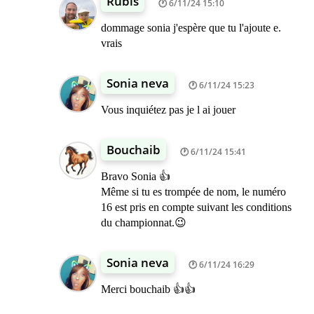
Rubis
6/11/24 15:10
dommage sonia j'espère que tu l'ajoute e.
vrais
Sonia neva
6/11/24 15:23
Vous inquiétez pas je l ai jouer
Bouchaib
6/11/24 15:41
Bravo Sonia 👍
Même si tu es trompée de nom, le numéro
16 est pris en compte suivant les conditions
du championnat.😉
Sonia neva
6/11/24 16:29
Merci bouchaib 👍👍