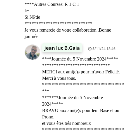
****Autres Courses: R 1 C 1
le:
Si NP:le
*****************************
Je vous remercie de votre collaboration .Bonne
journée
jean luc B.Gaia
5/11/24 18:46
****Journée du 5 Novembre 2024*****
*****************************
MERCI aux ami(e)s pour m'avoir Félicité.
Merci à vous tous.
***********************************
***
*******Journée du 5 Novembre
2024*****
BRAVO aux ami(e)s pour leur Base et ou
Prono.
et vous êtes trés nombreux
***********************************