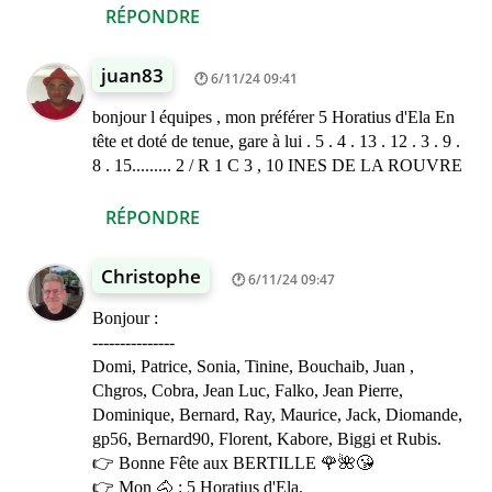
RÉPONDRE
juan83
6/11/24 09:41
bonjour l équipes , mon préférer 5 Horatius d'Ela En
tête et doté de tenue, gare à lui . 5 . 4 . 13 . 12 . 3 . 9 .
8 . 15......... 2 / R 1 C 3 , 10 INES DE LA ROUVRE
RÉPONDRE
Christophe
6/11/24 09:47
Bonjour :
---------------
Domi, Patrice, Sonia, Tinine, Bouchaib, Juan ,
Chgros, Cobra, Jean Luc, Falko, Jean Pierre,
Dominique, Bernard, Ray, Maurice, Jack, Diomande,
gp56, Bernard90, Florent, Kabore, Biggi et Rubis.
👉 Bonne Fête aux BERTILLE 🌹🌺😘
👉 Mon 🐴 : 5 Horatius d'Ela.