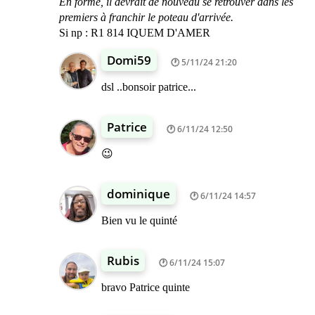
En forme, il devrait de nouveau se retrouver dans les
premiers à franchir le poteau d'arrivée.
Si np : R1 814 IQUEM D'AMER
Domi59
5/11/24 21:20
dsl ..bonsoir patrice...
Patrice
6/11/24 12:50
😉
dominique
6/11/24 14:57
Bien vu le quinté
Rubis
6/11/24 15:07
bravo Patrice quinte