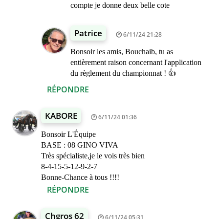
compte je donne deux belle cote
Patrice
6/11/24 21:28
Bonsoir les amis, Bouchaib, tu as
entièrement raison concernant l'application
du règlement du championnat ! 👍
RÉPONDRE
KABORE
6/11/24 01:36
Bonsoir L'Équipe
BASE : 08 GINO VIVA
Très spécialiste,je le vois très bien
8-4-15-5-12-9-2-7
Bonne-Chance à tous !!!!
RÉPONDRE
Chgros 62
6/11/24 05:31