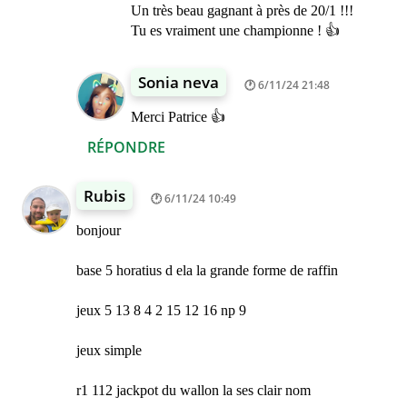
Un très beau gagnant à près de 20/1 !!!
Tu es vraiment une championne ! 👍
Sonia neva
6/11/24 21:48
Merci Patrice 👍
RÉPONDRE
Rubis
6/11/24 10:49
bonjour
base 5 horatius d ela la grande forme de raffin
jeux 5 13 8 4 2 15 12 16 np 9
jeux simple
r1 112 jackpot du wallon la ses clair nom