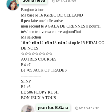
Sonia neva
6/11/24 09:59
Bonjour à tous
Ma base le 16 IGREC DE CELLAND
il peu faire une belle arrive
mon second le 9 GALA DE CRENNES il pourrai
très bien trouver sa course aujourd'hui
Ma sélection
16 ●9 ●8 ●12 ●5 ●13 ●4 ●2 si np le 15 HIDALGO
DE NOES
☆☆☆☆☆☆☆☆☆
AUTRES COURSES
R4 c7
Le 705 JACK OF TRADES
------------‐---
SI NP
R1 c5
LE 506 FLOPY RUSH
BON JEUX A TOUS
jean luc B.Gaia
6/11/24 12:32