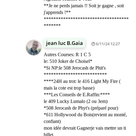
**Je ne perds jamais !! Soit je gagne , soit
j'apprends !**
***********************************
*******
jean luc B.Gaia
6/11/24 12:27
Autres Courses: R 1 C 5
le: 510 Joker de Choisel*
*Si NP:le 508 Jerocash de Phit's
**************************
****24H au trot: le 416 Light My Fire (
mais la cote est trop basse)
***Les Conseils de E.Raffin:****
le 409 Lucky Lumalo (2 ou 3em)
*508 Jerocash de Phyt's (préparé pour)
*611 Hollywood du Bois(revient au monté,
confiant)
mon idée devrait Gagnerje vais mettre un ti
billet.