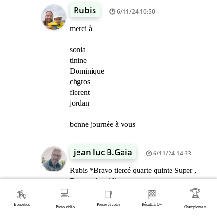
Rubis
6/11/24 10:50
merci à
sonia
tinine
Dominique
chgros
florent
jordan
bonne journée à vous
jean luc B.Gaia
6/11/24 14:33
Rubis *Bravo tiercé quarte quinte Super ,
Bon aprés midi
💻
🏆
🏇
📑
🏁
Pronostics
Presse et cotes
Résultats Q+
dominique
Prono vidéo
Championnats
6/11/24 14:59