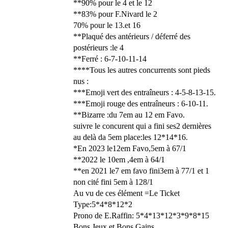
**90% pour le 4 et le 12
**83% pour F.Nivard le 2
70% pour le 13.et 16
**Plaqué des antérieurs / déferré des
postérieurs :le 4
**Ferré : 6-7-10-11-14
****Tous les autres concurrents sont pieds
nus :
***Emoji vert des entraîneurs : 4-5-8-13-15.
***Emoji rouge des entraîneurs : 6-10-11.
**Bizarre :du 7em au 12 em Favo.
suivre le concurent qui a fini ses2 dernières
au delà da 5em place:les 12*14*16.
*En 2023 le12em Favo,5em à 67/1
**2022 le 10em ,4em à 64/1
**en 2021 le7 em favo fini3em à 77/1 et 1
non cité fini 5em à 128/1
Au vu de ces élément =Le Ticket
Type:5*4*8*12*2
Prono de E.Raffin: 5*4*13*12*3*9*8*15
Bons Jeux et Bons Gains