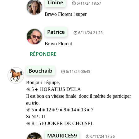
Tinine
6/11/24 18:57
Bravo Florent ! super
Patrice
6/11/24 21:23
Bravo Florent
RÉPONDRE
Bouchaib
6/11/24 00:45
Bonjour l'équipe,
✳️ 5🔸 HORATIUS D'ELA
Il est bon en vitesse finale, donc il mérite de participer
au trio.
✳️ 5🔸4🔸12🔸9🔸8🔸14🔸13🔸7
Si NP : 11
✳️ R1 510 JOKER DE CHOISEL
MAURICE59
6/11/24 17:36