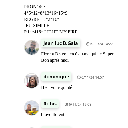
------------------------------------------------
PRONOS :
4*5*12*8*13*16*15*9
REGRET : *2*16*
JEU SIMPLE :
R1: *416* LIGHT MY FIRE
jean luc B.Gaia
6/11/24 14:27
Florent Bravo tiercé quarte quinte Super ,
Bon aprés midi
dominique
6/11/24 14:57
Bien vu le quinté
Rubis
6/11/24 15:08
bravo florent