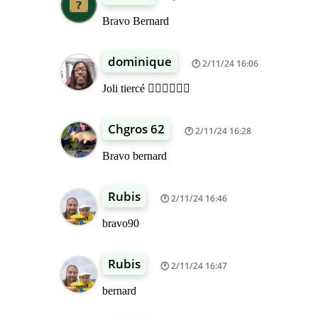
Bravo Bernard
dominique
2/11/24 16:06
Joli tiercé 👍🏾👍🏾👍🏾
Chgros 62
2/11/24 16:28
Bravo bernard
Rubis
2/11/24 16:46
bravo90
Rubis
2/11/24 16:47
bernard