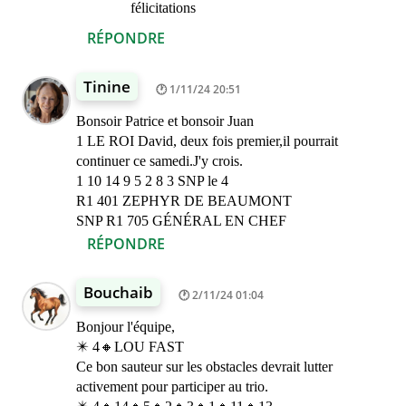
félicitations
RÉPONDRE
Tinine
1/11/24 20:51
Bonsoir Patrice et bonsoir Juan
1 LE ROI David, deux fois premier,il pourrait
continuer ce samedi.J'y crois.
1 10 14 9 5 2 8 3 SNP le 4
R1 401 ZEPHYR DE BEAUMONT
SNP R1 705 GÉNÉRAL EN CHEF
RÉPONDRE
Bouchaib
2/11/24 01:04
Bonjour l'équipe,
✴️ 4🔸LOU FAST
Ce bon sauteur sur les obstacles devrait lutter
activement pour participer au trio.