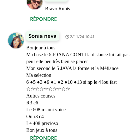
Bravo Rubis
RÉPONDRE
Sonia neva
2/11/24 10:41
Bonjour à tous
Ma base le 6 JOANA CONTI la distance lui fait pas
peur elle peu très bien se placer
Mon second le 5 JAVA la forme et la Méfiance
Ma selection
6 ●5 ●3 ●9 ●1 ●2 ●10 ●13 si np le 4 lou fast
☆☆☆☆☆☆☆☆☆☆
Autres courses
R3 c6
Le 608 miami voice
Ou r3 c4
Le 408 precioso
Bon jeux à tous
RÉPONDRE