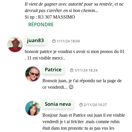
Il vient de gagner avec autorité pour sa rentrée, et ne
devrait pas s'arrêter en si bon chemin...
Si np : R3 307 MASSIMO
RÉPONDRE
juan83
1/11/24 18:04
bonsoir patrice je voudrai s avoir si mon pronos du 01
. 11 est visible merci .
Patrice
1/11/24 18:24
Bonsoir juan, je t'ai répondu sur la page de
ce vendredi... 😉
Sonia neva
2/11/24 10:27
Bonjour Juan et Patrice oui juan il est visible
vendredi je t ai felciter .mais comme rubis
était dans ton pronotic tu as pas vus les