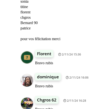
sonia
titine
florent
chgros
Bernard 90
patrice
pour vos félicitation merci
Florent
2/11/24 15:36
Bravo rubis
dominique
2/11/24 16:06
Bravo rubis
Chgros 62
2/11/24 16:28