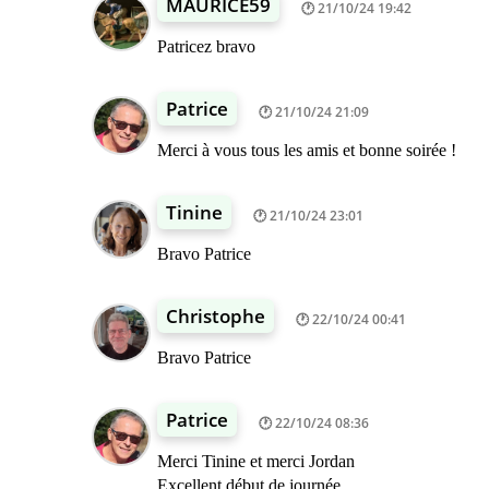
MAURICE59
21/10/24 19:42
Patricez bravo
Patrice
21/10/24 21:09
Merci à vous tous les amis et bonne soirée !
Tinine
21/10/24 23:01
Bravo Patrice
Christophe
22/10/24 00:41
Bravo Patrice
Patrice
22/10/24 08:36
Merci Tinine et merci Jordan
Excellent début de journée