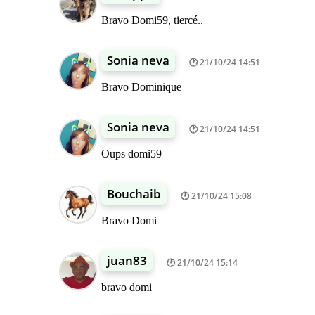
Bravo Domi59, tiercé..
Sonia neva
21/10/24 14:51
Bravo Dominique
Sonia neva
21/10/24 14:51
Oups domi59
Bouchaib
21/10/24 15:08
Bravo Domi
juan83
21/10/24 15:14
bravo domi