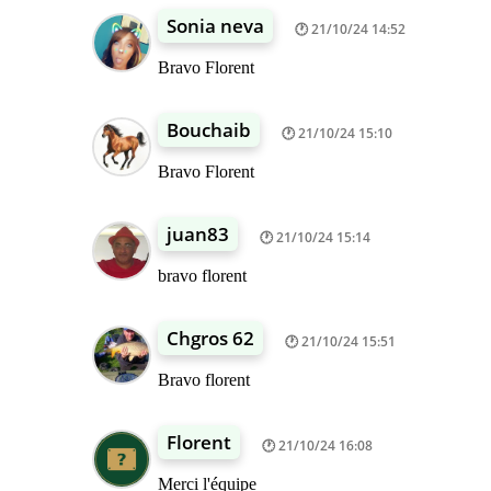
Sonia neva
21/10/24 14:52
Bravo Florent
Bouchaib
21/10/24 15:10
Bravo Florent
juan83
21/10/24 15:14
bravo florent
Chgros 62
21/10/24 15:51
Bravo florent
Florent
21/10/24 16:08
Merci l'équipe