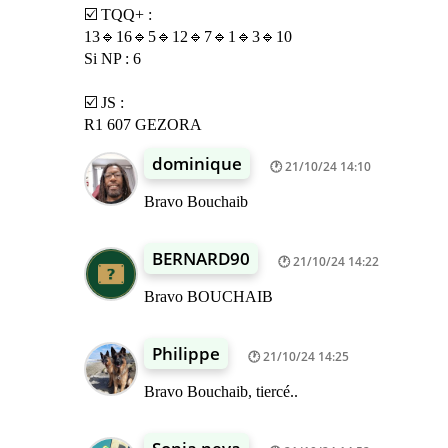
☑️ TQQ+ :
13🔹16🔹5🔹12🔹7🔹1🔹3🔹10
Si NP : 6
☑️ JS :
R1 607 GEZORA
dominique
21/10/24 14:10
Bravo Bouchaib
BERNARD90
21/10/24 14:22
Bravo BOUCHAIB
Philippe
21/10/24 14:25
Bravo Bouchaib, tiercé..