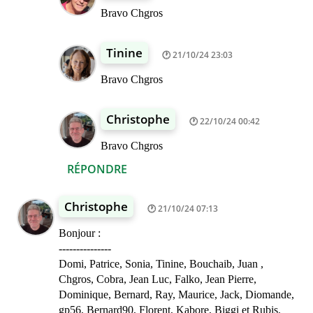
Bravo Chgros
Tinine
21/10/24 23:03
Bravo Chgros
Christophe
22/10/24 00:42
Bravo Chgros
RÉPONDRE
Christophe
21/10/24 07:13
Bonjour :
---------------
Domi, Patrice, Sonia, Tinine, Bouchaib, Juan ,
Chgros, Cobra, Jean Luc, Falko, Jean Pierre,
Dominique, Bernard, Ray, Maurice, Jack, Diomande,
gp56, Bernard90, Florent, Kabore, Biggi et Rubis.