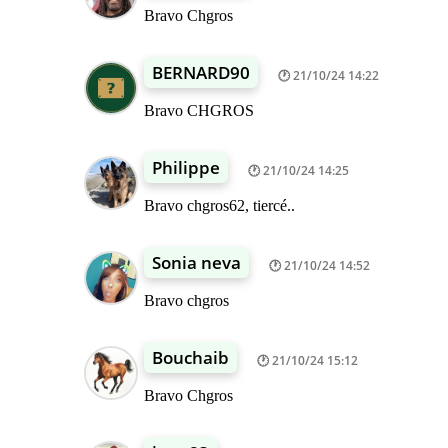
Bravo Chgros
BERNARD90
21/10/24 14:22
Bravo CHGROS
Philippe
21/10/24 14:25
Bravo chgros62, tiercé..
Sonia neva
21/10/24 14:52
Bravo chgros
Bouchaib
21/10/24 15:12
Bravo Chgros