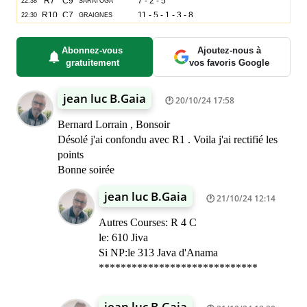
Abonnez-vous
Ajoutez-nous à
gratuitement
vos favoris Google
jean luc B.Gaia
20/10/24 17:58
Bernard Lorrain , Bonsoir
Désolé j'ai confondu avec R1 . Voila j'ai rectifié les
points
Bonne soirée
jean luc B.Gaia
21/10/24 12:14
Autres Courses: R 4 C
le: 610 Jiva
Si NP:le 313 Java d'Anama
*****************************
jean luc B.Gaia