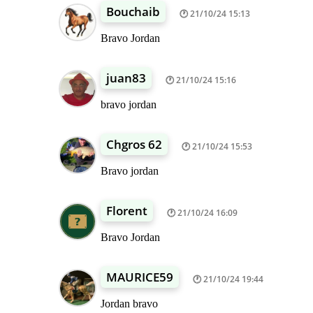
Bouchaib
21/10/24 15:13
Bravo Jordan
juan83
21/10/24 15:16
bravo jordan
Chgros 62
21/10/24 15:53
Bravo jordan
Florent
21/10/24 16:09
Bravo Jordan
MAURICE59
21/10/24 19:44
Jordan bravo