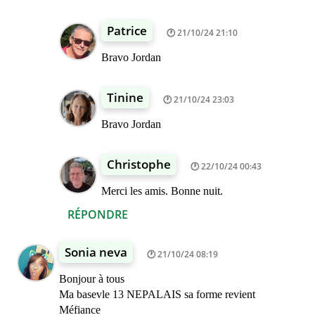
Patrice
21/10/24 21:10
Bravo Jordan
Tinine
21/10/24 23:03
Bravo Jordan
Christophe
22/10/24 00:43
Merci les amis. Bonne nuit.
RÉPONDRE
Sonia neva
21/10/24 08:19
Bonjour à tous
Ma basevle 13 NEPALAIS sa forme revient
Méfiance