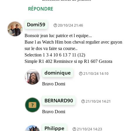
RÉPONDRE
Domi59
20/10/24 21:46
Bonsoir jean luc patrice et l equipe...
Base l as Watch Him bon cheval regulier avec guyon
sur le dos va faire sa course..
Selection 1 3 4 10 6 13 7 11 (12)
Simple R1 402 Reminisce si np R1 607 Gezora
dominique
21/10/24 14:10
Bravo Domi
BERNARD90
21/10/24 14:21
Bravo Domi
Philippe
21/10/24 14:23