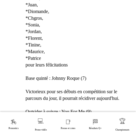
*Juan,
*Diomande,
*Chgros,
*Sonia,
*Jordan,
*Florent,
*Tinine,
*Maurice,
*Patrice
pour leurs félicitations
Base quinté : Johnny Roque (7)
Victorieux pour ses débuts en compétition sur le
parcours du jour, il pourrait récidiver aujourd'hui.
Outsider à suivre : You For Me (9)
💻
🏆
🏇
📑
🏁
Il va effectuer une rentrée mais court bien en général.
Pronostics
Presse et cotes
Résultats Q+
Prono vidéo
Championnats
Il connait le parcours et peut venir brouiller les cartes.