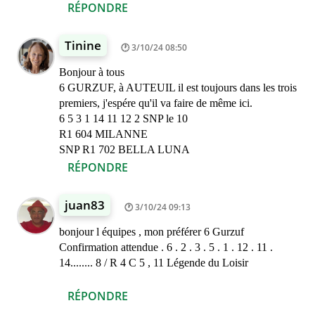
RÉPONDRE
Tinine
3/10/24 08:50
Bonjour à tous
6 GURZUF, à AUTEUIL il est toujours dans les trois
premiers, j'espére qu'il va faire de même ici.
6 5 3 1 14 11 12 2 SNP le 10
R1 604 MILANNE
SNP R1 702 BELLA LUNA
RÉPONDRE
juan83
3/10/24 09:13
bonjour l équipes , mon préférer 6 Gurzuf
Confirmation attendue . 6 . 2 . 3 . 5 . 1 . 12 . 11 .
14........ 8 / R 4 C 5 , 11 Légende du Loisir
RÉPONDRE