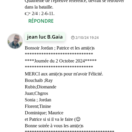
Quatrième de l'épreuve référence, devrait se retrouver
dans la bataille.
👉 2/4 : 2-6-11.
RÉPONDRE
jean luc B.Gaia
2/10/24 19:24
Bonsoir Jordan ; Patrice et les ami(e)s
*****************************
****Journée du 2 Octobre 2024*****
*****************************
MERCI aux ami(e)s pour m'avoir Félicité.
Bouchaib ;Ray
Rubis;Diomande
Juan;Chgros
Sonia ; Jordan
Florent;Tinine
Dominique; Maurice
et Patrice si si il va le faire (😉
Bonne soirée à vous les ami(e)s