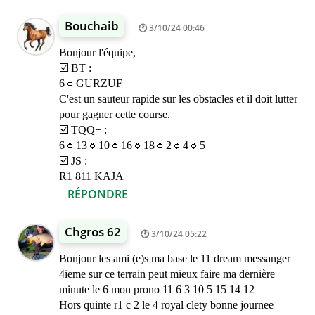
Bouchaib
3/10/24 00:46
Bonjour l'équipe,
☑️ BT :
6🔹GURZUF
C'est un sauteur rapide sur les obstacles et il doit lutter
pour gagner cette course.
☑️ TQQ+ :
6🔹13🔹10🔹16🔹18🔹2🔹4🔹5
☑️ JS :
R1 811 KAJA
RÉPONDRE
Chgros 62
3/10/24 05:22
Bonjour les ami (e)s ma base le 11 dream messanger
4ieme sur ce terrain peut mieux faire ma dernière
minute le 6 mon prono 11 6 3 10 5 15 14 12
Hors quinte r1 c 2 le 4 royal clety bonne journee