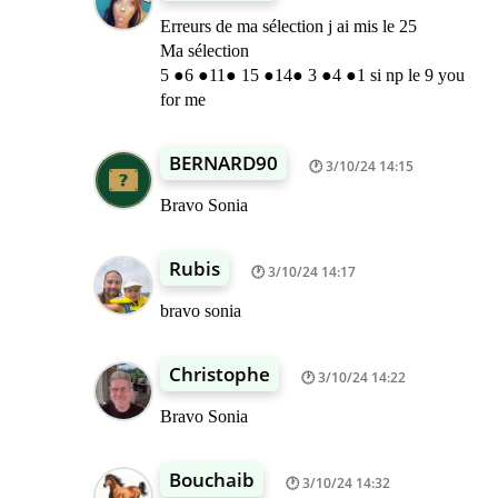
Erreurs de ma sélection j ai mis le 25
Ma sélection
5 ●6 ●11● 15 ●14● 3 ●4 ●1 si np le 9 you
for me
BERNARD90
3/10/24 14:15
Bravo Sonia
Rubis
3/10/24 14:17
bravo sonia
Christophe
3/10/24 14:22
Bravo Sonia
Bouchaib
3/10/24 14:32