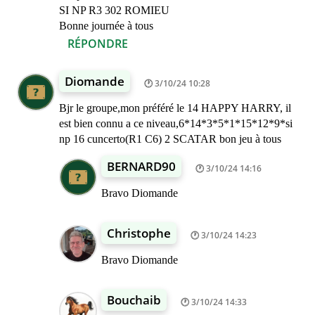
SI NP R3 302 ROMIEU
Bonne journée à tous
RÉPONDRE
Diomande
3/10/24 10:28
Bjr le groupe,mon préféré le 14 HAPPY HARRY, il
est bien connu a ce niveau,6*14*3*5*1*15*12*9*si
np 16 cuncerto(R1 C6) 2 SCATAR bon jeu à tous
BERNARD90
3/10/24 14:16
Bravo Diomande
Christophe
3/10/24 14:23
Bravo Diomande
Bouchaib
3/10/24 14:33