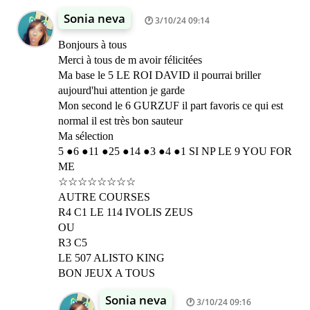
Sonia neva
3/10/24 09:14
Bonjours à tous
Merci à tous de m avoir félicitées
Ma base le 5 LE ROI DAVID il pourrai briller
aujourd'hui attention je garde
Mon second le 6 GURZUF il part favoris ce qui est
normal il est très bon sauteur
Ma sélection
5 ●6 ●11 ●25 ●14 ●3 ●4 ●1 SI NP LE 9 YOU FOR
ME
☆☆☆☆☆☆☆☆
AUTRE COURSES
R4 C1 LE 114 IVOLIS ZEUS
OU
R3 C5
LE 507 ALISTO KING
BON JEUX A TOUS
Sonia neva
3/10/24 09:16