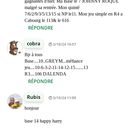
gagnantes d'hier. Ma Base le 7 JOHNNY ROQUE
malgré sa rentrée. Mon quinté
7/6/2/9/3/5/13/15 si NP le11. Mon jeu simple en R4 a
Cabourg le 113& le 616
RÉPONDRE
cobra
3/10/24 10:57
Bjr à tous
Base....10..GREYM...méfiance
jeu....10-6-3-2-11-14-12-15.......13
R3....106 DALENDA
RÉPONDRE
Rubis
3/10/24 11:09
bonjour
base 14 happy harry