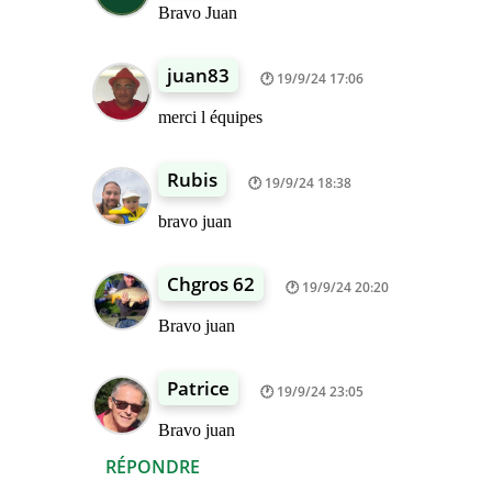
Bravo Juan
juan83
19/9/24 17:06
merci l équipes
Rubis
19/9/24 18:38
bravo juan
Chgros 62
19/9/24 20:20
Bravo juan
Patrice
19/9/24 23:05
Bravo juan
RÉPONDRE