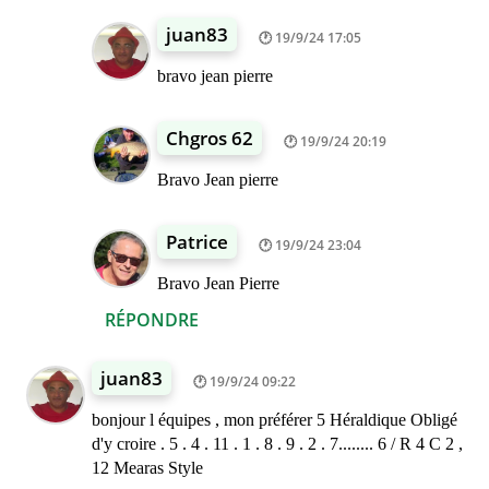
juan83
19/9/24 17:05
bravo jean pierre
Chgros 62
19/9/24 20:19
Bravo Jean pierre
Patrice
19/9/24 23:04
Bravo Jean Pierre
RÉPONDRE
juan83
19/9/24 09:22
bonjour l équipes , mon préférer 5 Héraldique Obligé
d'y croire . 5 . 4 . 11 . 1 . 8 . 9 . 2 . 7........ 6 / R 4 C 2 ,
12 Mearas Style