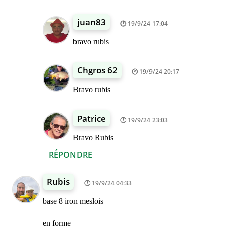
juan83
19/9/24 17:04
bravo rubis
Chgros 62
19/9/24 20:17
Bravo rubis
Patrice
19/9/24 23:03
Bravo Rubis
RÉPONDRE
Rubis
19/9/24 04:33
base 8 iron meslois
en forme