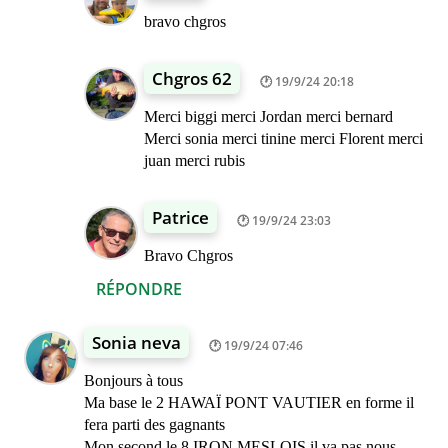
bravo chgros
Chgros 62
19/9/24 20:18
Merci biggi merci Jordan merci bernard
Merci sonia merci tinine merci Florent merci
juan merci rubis
Patrice
19/9/24 23:03
Bravo Chgros
RÉPONDRE
Sonia neva
19/9/24 07:46
Bonjours à tous
Ma base le 2 HAWAÏ PONT VAUTIER en forme il
fera parti des gagnants
Mon second le 8 IRON MESLOIS il va pas nous