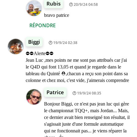
Rubis
20/9/24 04:58
bravo patrice
RÉPONDRE
Biggi
19/9/24 02:38
⛔⛔Alerte⛔⛔
Jean Luc ,mes points ne me sont pas attribués car j'ai
le Q4D qui font 13,05 et quand je regarde dans le
tableau du Quinté ⛑️,chacun a reçu son point dans sa
colonne et chez moi, c'est vide, j'aimerais comprendre
Patrice
19/9/24 08:35
Bonjour Biggi, ce n'est pas jean luc qui gère
le championnat TQQ+, mais Jordan... Mais,
ce dernier avait bien renseigné ton résultat, il
s'agissait juste d'une formule automatique
qui ne fonctionnait pas... je viens réparer la