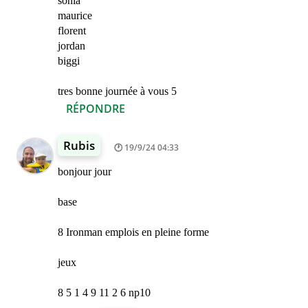
sonia
maurice
florent
jordan
biggi
tres bonne journée à vous 5
RÉPONDRE
Rubis
19/9/24 04:33
bonjour jour
base
8 Ironman emplois en pleine forme
jeux
8 5 1 4 9 11 2 6 np10