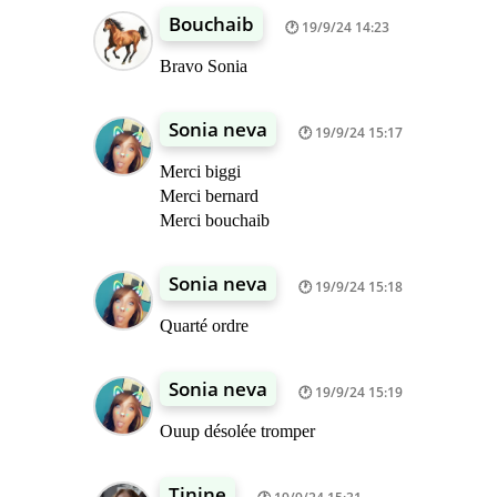
Bouchaib
19/9/24 14:23
Bravo Sonia
Sonia neva
19/9/24 15:17
Merci biggi
Merci bernard
Merci bouchaib
Sonia neva
19/9/24 15:18
Quarté ordre
Sonia neva
19/9/24 15:19
Ouup désolée tromper
Tinine