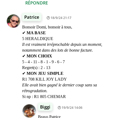
RÉPONDRE
Patrice
18/9/24 21:17
Bonsoir Domi, bonsoir à tous,
✔
MA BASE
5 HERALDIQUE
Il est vraiment irréprochable depuis un moment,
notamment dans des lots de bonne facture.
✔
MON CHOIX
5 - 4 - 11 - 8 - 1 - 9 - 6 - 7
Regret(s) : 2 - 13
✔
MON JEU SIMPLE
R1 708 KILL JOY LADY
Elle avait bien gagné le dernier coup sans sa
rétrogradation.
Si np : R1 805 CHEMAR
Biggi
19/9/24 14:06
Bravo Patrice