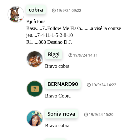
cobra
19/9/24 09:22
Bjr à tous
Base.....7..Follow Me Flash........a visé la course
jeu....7-4-11-1-5-2-8-10
R1.....808 Destino D.J.
Biggi
19/9/24 14:11
Bravo cobra
BERNARD90
19/9/24 14:22
Bravo Cobra
Sonia neva
19/9/24 15:20
Bravo cobra