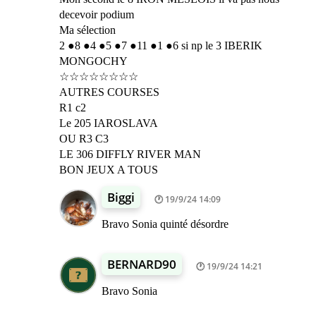
decevoir podium
Ma sélection
2 ●8 ●4 ●5 ●7 ●11 ●1 ●6 si np le 3 IBERIK
MONGOCHY
☆☆☆☆☆☆☆☆
AUTRES COURSES
R1 c2
Le 205 IAROSLAVA
OU R3 C3
LE 306 DIFFLY RIVER MAN
BON JEUX A TOUS
Biggi
19/9/24 14:09
Bravo Sonia quinté désordre
BERNARD90
19/9/24 14:21
Bravo Sonia