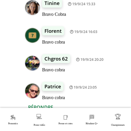
Tinine
19/9/24 15:33
Bravo Cobra
Florent
19/9/24 16:03
Bravo cobra
Chgros 62
19/9/24 20:20
Bravo cobra
Patrice
19/9/24 23:05
Bravo cobra
RÉPONDRE
💻
🏆
🏇
📑
🏁
Christophe
19/9/24 10:25
Pronostics
Presse et cotes
Résultats Q+
Prono vidéo
Championnats