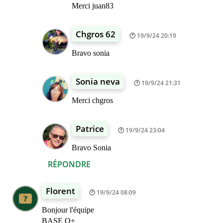
Merci juan83
Chgros 62
19/9/24 20:19
Bravo sonia
Sonia neva
19/9/24 21:31
Merci chgros
Patrice
19/9/24 23:04
Bravo Sonia
RÉPONDRE
Florent
19/9/24 08:09
Bonjour l'équipe
BASE Q+