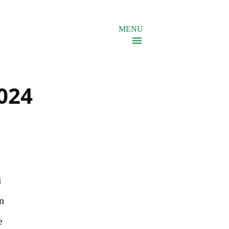
MENU
2024
i
n
e