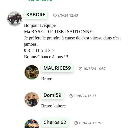
KABORE
9/6/24 12:43
Bonjour L'équipe
Ma BASE : 9 IGUSKI SAUTONNE
Je préfère le prendre à cause de c'est vitesse dans c'est
jambes.
9-3-2-11-5-4-8-7
Bonne-Chance à tous !!!
MAURICE59
10/6/24 14:57
Bravo
Domi59
10/6/24 15:27
Bravo kabore
Chgros 62
10/6/24 15:29