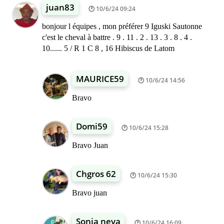
juan83
10/6/24 09:24
bonjour l équipes , mon préférer 9 Iguski Sautonne
c'est le cheval à battre . 9 . 11 . 2 . 13 . 3 . 8 . 4 .
10...... 5 / R 1 C 8 , 16 Hibiscus de Latom
MAURICE59
10/6/24 14:56
Bravo
Domi59
10/6/24 15:28
Bravo Juan
Chgros 62
10/6/24 15:30
Bravo juan
Sonia neva
10/6/24 16:09