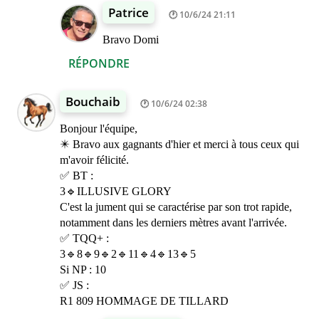
Patrice
10/6/24 21:11
Bravo Domi
RÉPONDRE
Bouchaib
10/6/24 02:38
Bonjour l'équipe,
✴️ Bravo aux gagnants d'hier et merci à tous ceux qui
m'avoir félicité.
✅ BT :
3🔹ILLUSIVE GLORY
C'est la jument qui se caractérise par son trot rapide,
notamment dans les derniers mètres avant l'arrivée.
✅ TQQ+ :
3🔹8🔹9🔹2🔹11🔹4🔹13🔹5
Si NP : 10
✅ JS :
R1 809 HOMMAGE DE TILLARD