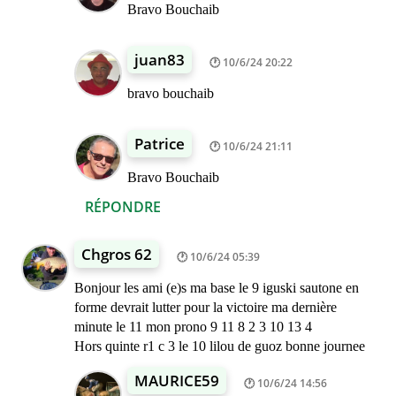
Bravo Bouchaib
juan83
10/6/24 20:22
bravo bouchaib
Patrice
10/6/24 21:11
Bravo Bouchaib
RÉPONDRE
Chgros 62
10/6/24 05:39
Bonjour les ami (e)s ma base le 9 iguski sautone en
forme devrait lutter pour la victoire ma dernière
minute le 11 mon prono 9 11 8 2 3 10 13 4
Hors quinte r1 c 3 le 10 lilou de guoz bonne journee
MAURICE59
10/6/24 14:56