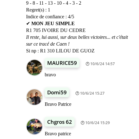
9 - 8 - 11 - 13 - 10 - 4 - 3 - 2
Regret(s) : 1
Indice de confiance : 4/5
✔
MON JEU SIMPLE
R1 705 IVOIRE DU CEDRE
Il reste, lui aussi, sur deux belles victoires... et c'était
sur ce tracé de Caen !
Si np : R1 310 LILOU DE GUOZ
MAURICE59
10/6/24 14:57
bravo
Domi59
10/6/24 15:27
Bravo Patrice
Chgros 62
10/6/24 15:29
Bravo patrice