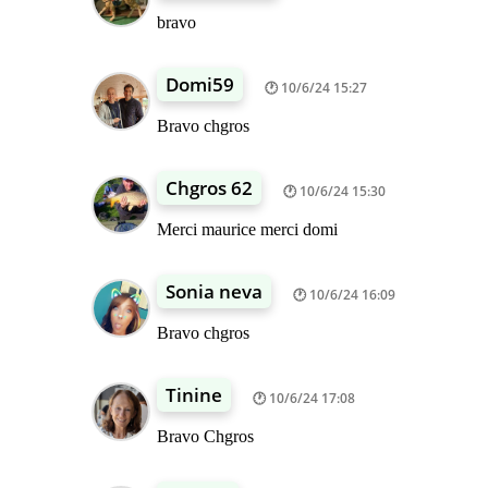
bravo
Domi59
10/6/24 15:27
Bravo chgros
Chgros 62
10/6/24 15:30
Merci maurice merci domi
Sonia neva
10/6/24 16:09
Bravo chgros
Tinine
10/6/24 17:08
Bravo Chgros