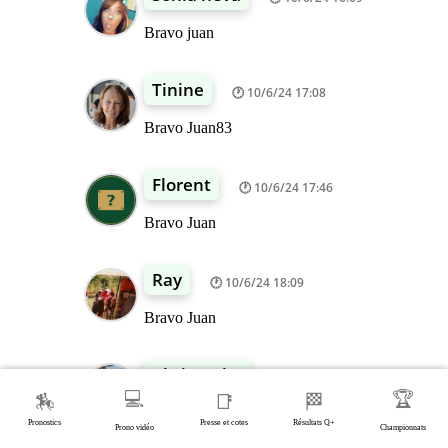
Bravo juan
Tinine
10/6/24 17:08
Bravo Juan83
Florent
10/6/24 17:46
Bravo Juan
Ray
10/6/24 18:09
Bravo Juan
Christophe
10/6/24 20:06
💻
🏆
🏇
📑
🏁
Bravo Juan
Pronostics
Presse et cotes
Résultats Q+
Prono vidéo
Championnats