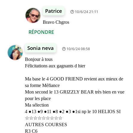
Patrice
10/6/24 21:11
Bravo Chgros
RÉPONDRE
Sonia neva
10/6/24 08:58
Bonjour à tous
Félicitations aux gagnants d hier
Ma base le 4 GOOD FRIEND revient aux mieux de
sa forme Méfiance
Mon second le 13 GRIZZLY BEAR très bien en vue
pour les place
Ma sélection
4 ●13 ●9 ●11 ●8 ●2 ●3 ●1si np le 10 HELIOS SI
☆☆☆☆☆☆☆☆☆
AUTRES COURSES
R3 C6