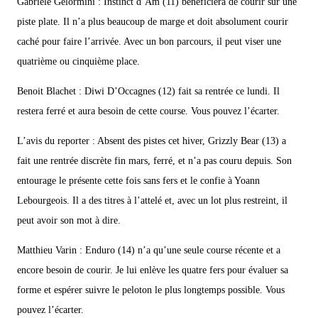
Gabriele Gelormini : Instinct d’Am (11) bénéficiera de courir sur une
piste plate. Il n’a plus beaucoup de marge et doit absolument courir
caché pour faire l’arrivée. Avec un bon parcours, il peut viser une
quatrième ou cinquième place.
Benoit Blachet : Diwi D’Occagnes (12) fait sa rentrée ce lundi. Il
restera ferré et aura besoin de cette course. Vous pouvez l’écarter.
L’avis du reporter : Absent des pistes cet hiver, Grizzly Bear (13) a
fait une rentrée discrète fin mars, ferré, et n’a pas couru depuis. Son
entourage le présente cette fois sans fers et le confie à Yoann
Lebourgeois. Il a des titres à l’attelé et, avec un lot plus restreint, il
peut avoir son mot à dire.
Matthieu Varin : Enduro (14) n’a qu’une seule course récente et a
encore besoin de courir. Je lui enlève les quatre fers pour évaluer sa
forme et espérer suivre le peloton le plus longtemps possible. Vous
pouvez l’écarter.