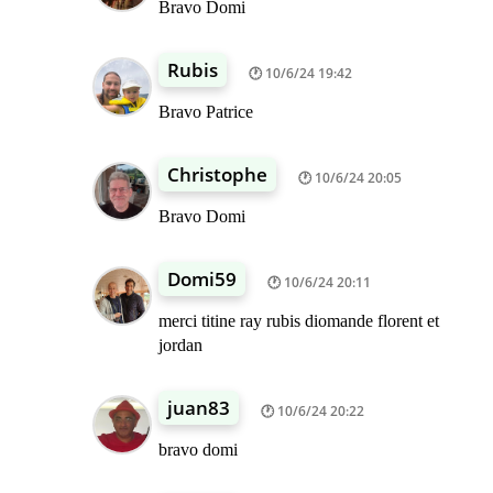
Bravo Domi
Rubis
10/6/24 19:42
Bravo Patrice
Christophe
10/6/24 20:05
Bravo Domi
Domi59
10/6/24 20:11
merci titine ray rubis diomande florent et
jordan
juan83
10/6/24 20:22
bravo domi