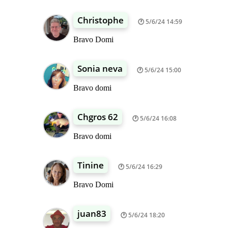
Christophe
5/6/24 14:59
Bravo Domi
Sonia neva
5/6/24 15:00
Bravo domi
Chgros 62
5/6/24 16:08
Bravo domi
Tinine
5/6/24 16:29
Bravo Domi
juan83
5/6/24 18:20