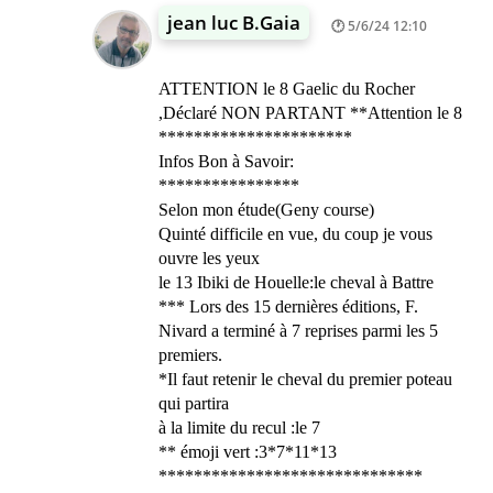
jean luc B.Gaia
5/6/24 12:10
ATTENTION le 8 Gaelic du Rocher
,Déclaré NON PARTANT **Attention le 8
**********************
Infos Bon à Savoir:
****************
Selon mon étude(Geny course)
Quinté difficile en vue, du coup je vous
ouvre les yeux
le 13 Ibiki de Houelle:le cheval à Battre
*** Lors des 15 dernières éditions, F.
Nivard a terminé à 7 reprises parmi les 5
premiers.
*Il faut retenir le cheval du premier poteau
qui partira
à la limite du recul :le 7
** émoji vert :3*7*11*13
******************************