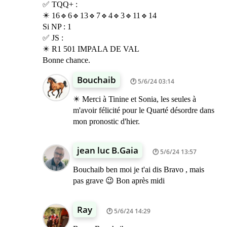
✅ TQQ+ :
✴️ 16🔹6🔹13🔹7🔹4🔹3🔹11🔹14
Si NP : 1
✅ JS :
✴️ R1 501 IMPALA DE VAL
Bonne chance.
Bouchaib
5/6/24 03:14
✴️ Merci à Tinine et Sonia, les seules à
m'avoir félicité pour le Quarté désordre dans
mon pronostic d'hier.
jean luc B.Gaia
5/6/24 13:57
Bouchaib ben moi je t'ai dis Bravo , mais
pas grave 😉 Bon après midi
Ray
5/6/24 14:29