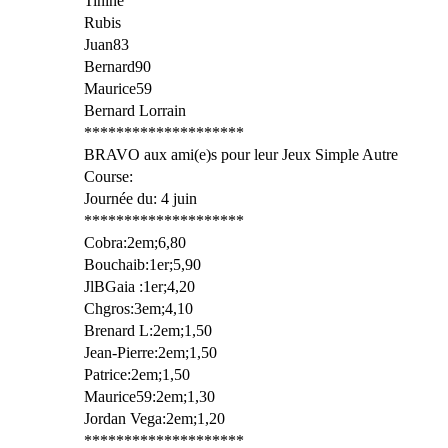
Tinine
Rubis
Juan83
Bernard90
Maurice59
Bernard Lorrain
********************
BRAVO aux ami(e)s pour leur Jeux Simple Autre
Course:
Journée du: 4 juin
********************
Cobra:2em;6,80
Bouchaib:1er;5,90
JlBGaia :1er;4,20
Chgros:3em;4,10
Brenard L:2em;1,50
Jean-Pierre:2em;1,50
Patrice:2em;1,50
Maurice59:2em;1,30
Jordan Vega:2em;1,20
********************