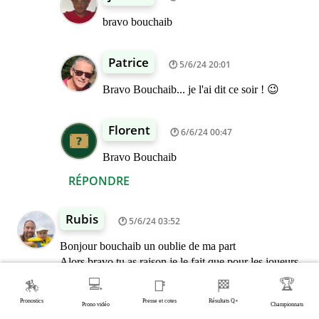
bravo bouchaib
Patrice
5/6/24 20:01
Bravo Bouchaib... je l'ai dit ce soir ! 😉
Florent
6/6/24 00:47
Bravo Bouchaib
RÉPONDRE
Rubis
5/6/24 03:52
Bonjour bouchaib un oublie de ma part
Alors bravo tu as raison je le fait que pour les joueurs
qui le font individuellement pour chaque gagnant une
💻
🏆
🏇
📑
🏁
simple logique bonne journée à toi
Pronostics
Presse et cotes
Résultats Q+
Prono vidéo
Championnats
RÉPONDRE