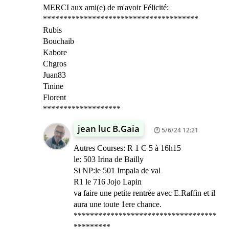
MERCI aux ami(e) de m'avoir Félicité:
**************************************
Rubis
Bouchaib
Kabore
Chgros
Juan83
Tinine
Florent
*******************
jean luc B.Gaia
5/6/24 12:21
Autres Courses: R 1 C 5 à 16h15
le: 503 Irina de Bailly
Si NP:le 501 Impala de val
R1 le 716 Jojo Lapin
va faire une petite rentrée avec E.Raffin et il
aura une toute 1ere chance.
***********************************
*********