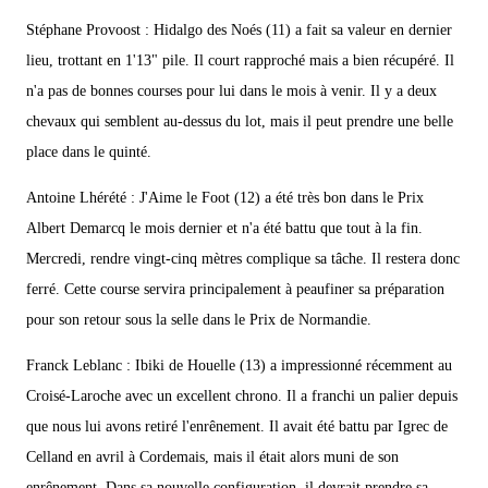
Stéphane Provoost : Hidalgo des Noés (11) a fait sa valeur en dernier
lieu, trottant en 1'13" pile. Il court rapproché mais a bien récupéré. Il
n'a pas de bonnes courses pour lui dans le mois à venir. Il y a deux
chevaux qui semblent au-dessus du lot, mais il peut prendre une belle
place dans le quinté.
Antoine Lhérété : J'Aime le Foot (12) a été très bon dans le Prix
Albert Demarcq le mois dernier et n'a été battu que tout à la fin.
Mercredi, rendre vingt-cinq mètres complique sa tâche. Il restera donc
ferré. Cette course servira principalement à peaufiner sa préparation
pour son retour sous la selle dans le Prix de Normandie.
Franck Leblanc : Ibiki de Houelle (13) a impressionné récemment au
Croisé-Laroche avec un excellent chrono. Il a franchi un palier depuis
que nous lui avons retiré l'enrênement. Il avait été battu par Igrec de
Celland en avril à Cordemais, mais il était alors muni de son
enrênement. Dans sa nouvelle configuration, il devrait prendre sa