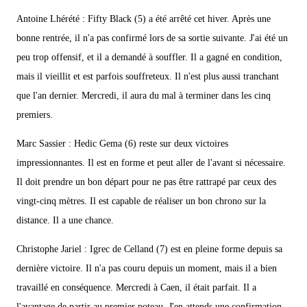
Antoine Lhérété : Fifty Black (5) a été arrêté cet hiver. Après une
bonne rentrée, il n'a pas confirmé lors de sa sortie suivante. J'ai été un
peu trop offensif, et il a demandé à souffler. Il a gagné en condition,
mais il vieillit et est parfois souffreteux. Il n'est plus aussi tranchant
que l'an dernier. Mercredi, il aura du mal à terminer dans les cinq
premiers.
Marc Sassier : Hedic Gema (6) reste sur deux victoires
impressionnantes. Il est en forme et peut aller de l'avant si nécessaire.
Il doit prendre un bon départ pour ne pas être rattrapé par ceux des
vingt-cinq mètres. Il est capable de réaliser un bon chrono sur la
distance. Il a une chance.
Christophe Jariel : Igrec de Celland (7) est en pleine forme depuis sa
dernière victoire. Il n'a pas couru depuis un moment, mais il a bien
travaillé en conséquence. Mercredi à Caen, il était parfait. Il a
l'avantage de partir au premier poteau. J'en attends une confirmation