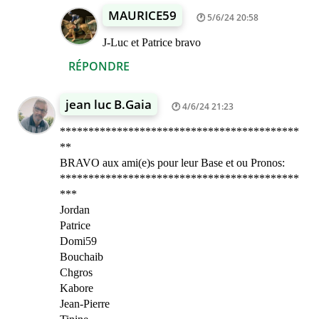
MAURICE59
5/6/24 20:58
J-Luc et Patrice bravo
RÉPONDRE
jean luc B.Gaia
4/6/24 21:23
******************************************
**
BRAVO aux ami(e)s pour leur Base et ou Pronos:
******************************************
***
Jordan
Patrice
Domi59
Bouchaib
Chgros
Kabore
Jean-Pierre