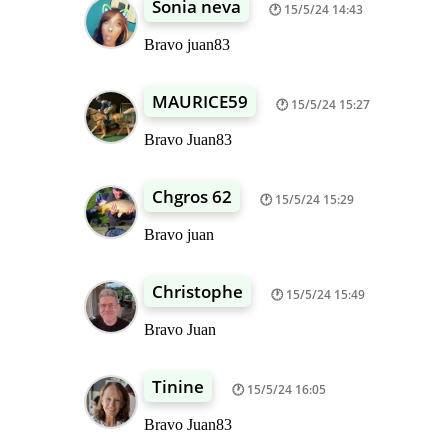
Sonia neva
15/5/24 14:43
Bravo juan83
MAURICE59
15/5/24 15:27
Bravo Juan83
Chgros 62
15/5/24 15:29
Bravo juan
Christophe
15/5/24 15:49
Bravo Juan
Tinine
15/5/24 16:05
Bravo Juan83