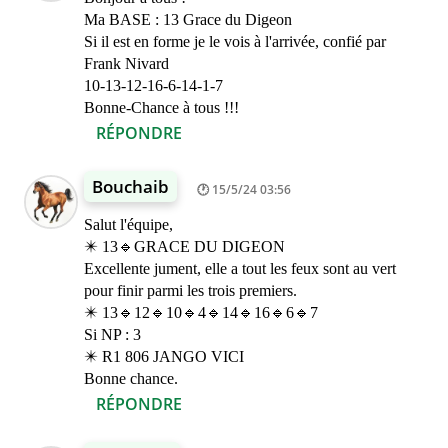
Ma BASE : 13 Grace du Digeon
Si il est en forme je le vois à l'arrivée, confié par
Frank Nivard
10-13-12-16-6-14-1-7
Bonne-Chance à tous !!!
RÉPONDRE
Bouchaib
15/5/24 03:56
Salut l'équipe,
✴️ 13🔹GRACE DU DIGEON
Excellente jument, elle a tout les feux sont au vert
pour finir parmi les trois premiers.
✴️ 13🔹12🔹10🔹4🔹14🔹16🔹6🔹7
Si NP : 3
✴️ R1 806 JANGO VICI
Bonne chance.
RÉPONDRE