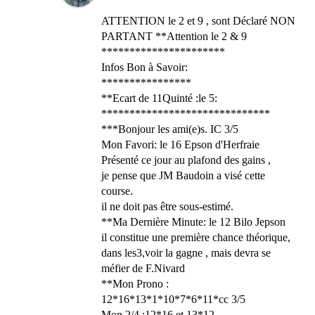
ATTENTION le 2 et 9 , sont Déclaré NON
PARTANT **Attention le 2 & 9
**********************
Infos Bon à Savoir:
****************
**Ecart de 11Quinté :le 5:
******************************
***Bonjour les ami(e)s. IC 3/5
Mon Favori: le 16 Epson d'Herfraie
Présenté ce jour au plafond des gains ,
je pense que JM Baudoin a visé cette
course.
il ne doit pas être sous-estimé.
**Ma Dernière Minute: le 12 Bilo Jepson
il constitue une première chance théorique,
dans les3,voir la gagne , mais devra se
méfier de F.Nivard
**Mon Prono :
12*16*13*1*10*7*6*11*cc 3/5
Mon 2/4 :12*16 et 13*12