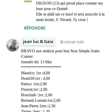
Admin
DIGEON (13) qui prend place comme ma
base pour ce Quinté.
Elle se plaît sur ce tracé et sera associée à la
main froide, F. Nivard. J'y crois !
RÉPONDRE
jean luc B.Gaia
14/5/24 15:05
BRAVO aux ami(e)s pour leur Jeux Simple Autre
Course:
Journée du: 13 Mai
********************
Maurice; 1er ;4,00
Domi59:1er ; 4,00
Patrice :1er;2,90
Florent:1er ;2,90
Bouchaib :1er ;2,60
Bernard Lorrain:1er;2,60
Jean-Pierre 2em ;1,50
Tinine :3em ; 1,20