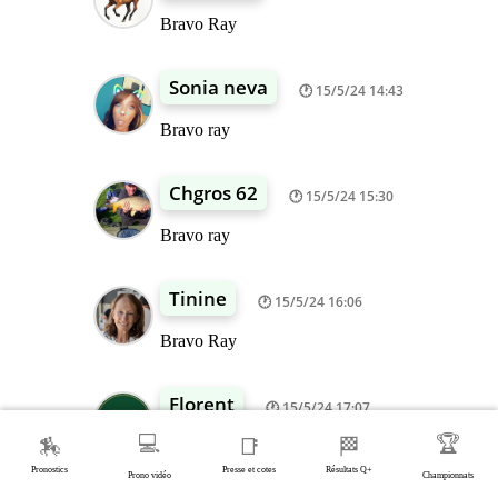
Bravo Ray
Sonia neva
15/5/24 14:43
Bravo ray
Chgros 62
15/5/24 15:30
Bravo ray
Tinine
15/5/24 16:06
Bravo Ray
Florent
15/5/24 17:07
💻
🏆
🏇
📑
🏁
Bravo ray
Pronostics
Presse et cotes
Résultats Q+
Prono vidéo
Championnats