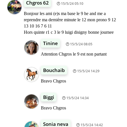
Chgros 62
15/5/24 05:10
Bonjour les ami (e)s ma base le 9 he and me a
reprendre ma dernière minute le 12 mon prono 9 12
13 10 16 7 6 11
Hors quinte r1 c 3 le 9 luigi disigny bonne journee
Tinine
15/5/24 08:05
Attention Chgros le 9 est non partant
Bouchaib
15/5/24 14:29
Bravo Chgros
Biggi
15/5/24 14:34
Bravo Chgros
Sonia neva
15/5/24 14:42