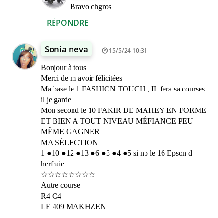
Bravo chgros
RÉPONDRE
Sonia neva
15/5/24 10:31
Bonjour à tous
Merci de m avoir félicitées
Ma base le 1 FASHION TOUCH , IL fera sa courses
il je garde
Mon second le 10 FAKIR DE MAHEY EN FORME
ET BIEN A TOUT NIVEAU MÉFIANCE PEU
MÊME GAGNER
MA SÉLECTION
1 ●10 ●12 ●13 ●6 ●3 ●4 ●5 si np le 16 Epson d
herfraie
☆☆☆☆☆☆☆☆
Autre course
R4 C4
LE 409 MAKHZEN