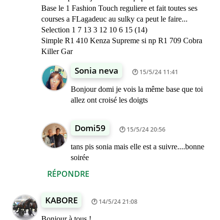
Base le 1 Fashion Touch reguliere et fait toutes ses
courses a FLagadeuc au sulky ca peut le faire...
Selection 1 7 13 3 12 10 6 15 (14)
Simple R1 410 Kenza Supreme si np R1 709 Cobra
Killer Gar
Sonia neva
15/5/24 11:41
Bonjour domi je vois la même base que toi
allez ont croisé les doigts
Domi59
15/5/24 20:56
tans pis sonia mais elle est a suivre....bonne
soirée
RÉPONDRE
KABORE
14/5/24 21:08
Bonjour à tous !