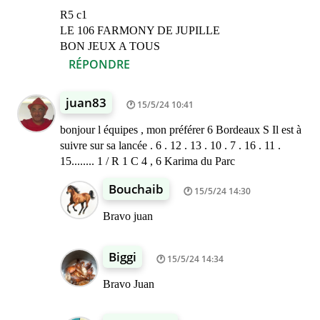
R5 c1
LE 106 FARMONY DE JUPILLE
BON JEUX A TOUS
RÉPONDRE
juan83
15/5/24 10:41
bonjour l équipes , mon préférer 6 Bordeaux S Il est à
suivre sur sa lancée . 6 . 12 . 13 . 10 . 7 . 16 . 11 .
15........ 1 / R 1 C 4 , 6 Karima du Parc
Bouchaib
15/5/24 14:30
Bravo juan
Biggi
15/5/24 14:34
Bravo Juan