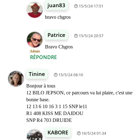
juan83
15/5/24 17:51
bravo chgros
Patrice
15/5/24 20:57
Bravo Chgros
Admin
RÉPONDRE
Tinine
15/5/24 08:10
Bonjour à tous
12 BILO JEPSON, ce parcours va lui plaire, c'est une
bonne base.
12 13 6 10 16 3 1 15 SNP le11
R1 408 KISS ME DAIDOU
SNP R4 703 DRUIDE
KABORE
16/5/24 01:34