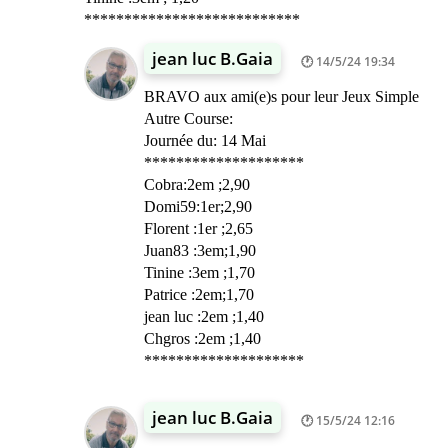
***************************
jean luc B.Gaia
14/5/24 19:34
BRAVO aux ami(e)s pour leur Jeux Simple
Autre Course:
Journée du: 14 Mai
********************
Cobra:2em ;2,90
Domi59:1er;2,90
Florent :1er ;2,65
Juan83 :3em;1,90
Tinine :3em ;1,70
Patrice :2em;1,70
jean luc :2em ;1,40
Chgros :2em ;1,40
********************
jean luc B.Gaia
15/5/24 12:16