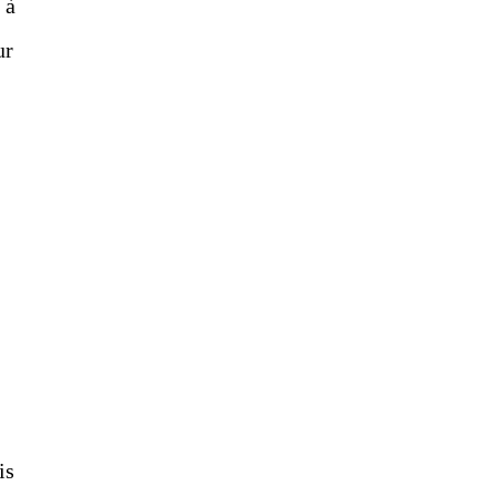
 à
ur
is