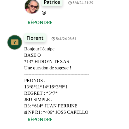
Patrice
5/4/24 21:29
😢
RÉPONDRE
Florent
5/4/24 08:51
Bonjour l'équipe
BASE Q+
*13* HIDDEN TEXAS
Une question de sagesse !
---------------------------------------------
PRONOS :
13*8*11*14*16*3*6*1
REGRET : *5*7*
JEU SIMPLE :
R3: *614* JUAN PERRINE
si NP R1: *406* JOSS CAPELLO
RÉPONDRE