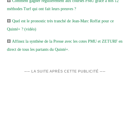
🟨
Comment gagner régulièrement aux courses PMU grâce à nos 12
méthodes Turf qui ont fait leurs preuves ?
🟨
Quel est le pronostic très tranché de Jean-Marc Roffat pour ce
Quinté+ ? (vidéo)
🟨
Affinez la synthèse de la Presse avec les cotes PMU et ZETURF en
direct de tous les partants du Quinté+.
── LA SUITE APRÈS CETTE PUBLICITÉ ──