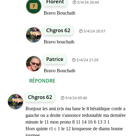
Florent
5/4/24 20:44
Bravo Bouchaib
Chgros 62
5/4/24 20:57
Bravo bouchaib
Patrice
5/4/24 21:29
Bravo Bouchaib
RÉPONDRE
Chgros 62
5/4/24 05:46
Bonjour les ami (e)s ma base le 8 héraldique corde a
gauche ou a droite s'annonce redoutable ma dernière
minute le 11 mon prono 8 11 14 16 6 13 3 1
Hors quinte r1 c 1 le 12 kroqueuse de diams bonne
journee