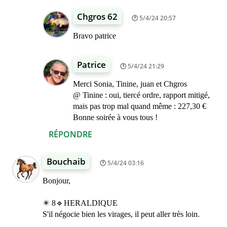
Chgros 62
5/4/24 20:57
Bravo patrice
Patrice
5/4/24 21:29
Merci Sonia, Tinine, juan et Chgros
@ Tinine : oui, tiercé ordre, rapport mitigé,
mais pas trop mal quand même : 227,30 €
Bonne soirée à vous tous !
RÉPONDRE
Bouchaib
5/4/24 03:16
Bonjour,
✴️ 8🔹HERALDIQUE
S'il négocie bien les virages, il peut aller très loin.