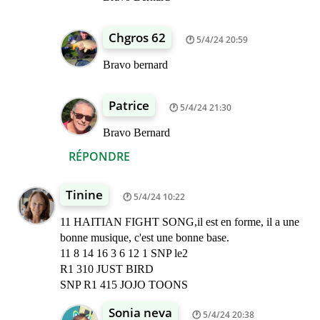
Chgros 62
5/4/24 20:59
Bravo bernard
Patrice
5/4/24 21:30
Bravo Bernard
RÉPONDRE
Tinine
5/4/24 10:22
11 HAITIAN FIGHT SONG,il est en forme, il a une
bonne musique, c'est une bonne base.
11 8 14 16 3 6 12 1 SNP le2
R1 310 JUST BIRD
SNP R1 415 JOJO TOONS
Sonia neva
5/4/24 20:38