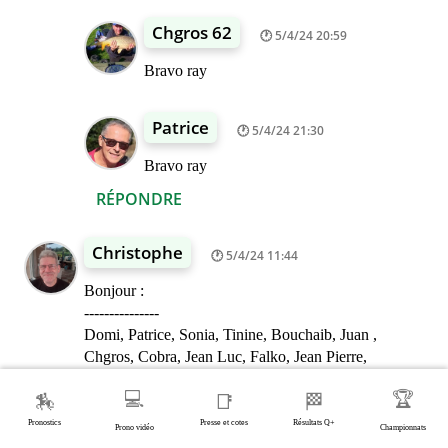
Chgros 62
5/4/24 20:59
Bravo ray
Patrice
5/4/24 21:30
Bravo ray
RÉPONDRE
Christophe
5/4/24 11:44
Bonjour :
---------------
Domi, Patrice, Sonia, Tinine, Bouchaib, Juan ,
Chgros, Cobra, Jean Luc, Falko, Jean Pierre,
Dominique, Bernard, Ray, Maurice, Jack, gp56,
💻
🏆
🏇
📑
🏁
Bernard90 et Florent.
👉 Mon 🐴 : 8 Héraldique.
Pronostics
Presse et cotes
Résultats Q+
Prono vidéo
Championnats
👉 8-16-14-11-6-4-2-1. Cnp : 13-7.