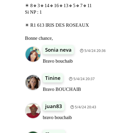
✴️ 8🔹3🔹14🔹16🔹13🔹5🔹7🔹11
Si NP : 1
✴️ R1 613 IRIS DES ROSEAUX
Bonne chance,
Sonia neva
5/4/24 20:36
Bravo bouchaib
Tinine
5/4/24 20:37
Bravo BOUCHAIB
juan83
5/4/24 20:43
bravo bouchaib