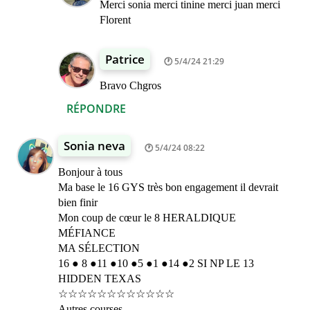
Merci sonia merci tinine merci juan merci
Florent
Patrice
5/4/24 21:29
Bravo Chgros
RÉPONDRE
Sonia neva
5/4/24 08:22
Bonjour à tous
Ma base le 16 GYS très bon engagement il devrait
bien finir
Mon coup de cœur le 8 HERALDIQUE
MÉFIANCE
MA SÉLECTION
16 ● 8 ●11 ●10 ●5 ●1 ●14 ●2 SI NP LE 13
HIDDEN TEXAS
☆☆☆☆☆☆☆☆☆☆☆☆
Autres courses