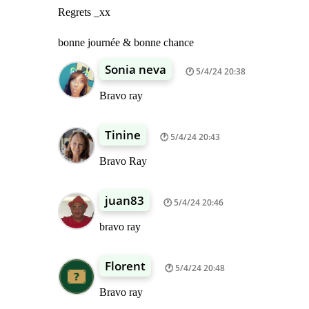
Regrets _xx
bonne journée & bonne chance
Sonia neva
5/4/24 20:38
Bravo ray
Tinine
5/4/24 20:43
Bravo Ray
juan83
5/4/24 20:46
bravo ray
Florent
5/4/24 20:48
Bravo ray