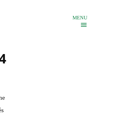
MENU
4
me
és